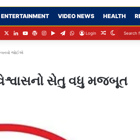
ENTERTAINMENT
VIDEO NEWS
HEALTH
R
Facebook
X
LinkedIn
YouTube
WordPress
Instagram
Google Play
Telegram
WhatsApp
Random Articl
Switch ski
Login
બૂત બનવો જોઈએ
વિશ્વાસનો સેતુ વધુ મજબૂત