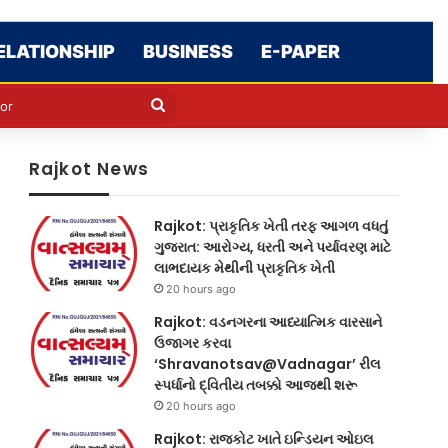
ELATIONSHIP
BUSINESS
E-PAPER
e
n
Search
for
Rajkot News
Rajkot: પ્રાકૃતિક ખેતી તરફ આગળ વધતું
ગુજરાત: આરોગ્ય, ધરતી અને પર્યાવરણ માટે
લાભદાયક મેથીની પ્રાકૃતિક ખેતી
20 hours ago
Rajkot: વડનગરના આધ્યાત્મિક વારસાને
ઉજાગર કરવા
‘Shravanotsav@Vadnagar’ રીલ
સ્પર્ધાનો દ્વિતીય તબક્કો આજથી શરૂ
20 hours ago
Rajkot: રાજકોટ ખાતે ઇન્ડિયન ઓઇલ