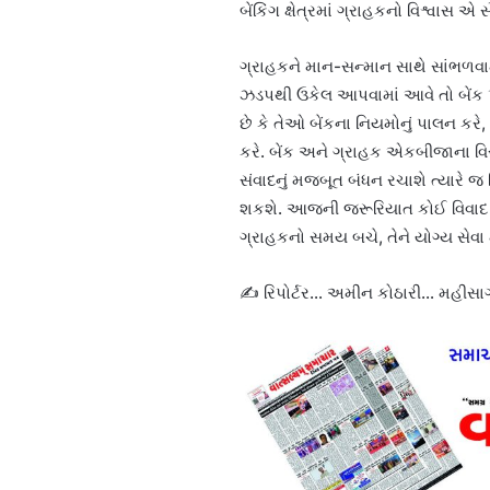
બેંકિંગ ક્ષેત્રમાં ગ્રાહકનો વિશ્વાસ એ 
ગ્રાહકને માન-સન્માન સાથે સાંભળવામ
ઝડપથી ઉકેલ આપવામાં આવે તો બેંક પ્
છે કે તેઓ બેંકના નિયમોનું પાલન કરે
કરે. બેંક અને ગ્રાહક એકબીજાના વિર
સંવાદનું મજબૂત બંધન રચાશે ત્યારે 
શકશે. આજની જરૂરિયાત કોઈ વિવાદ ઊ
ગ્રાહકનો સમય બચે, તેને યોગ્ય સેવા મ
✍️ રિપોર્ટર… અમીન કોઠારી… મહીસા