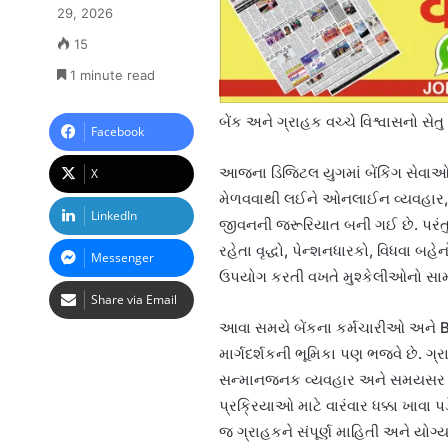
29, 2026
15
1 minute read
બેંક અને ગ્રાહક વચ્ચે વિશ્વાસનો સ
Facebook
આજના ડિજિટલ યુગમાં બેંકિંગ સેવા
X
મેળવવાથી લઈને ઓનલાઈન વ્યવહાર, સ
LinkedIn
જીવનની જરૂરિયાત બની ગઈ છે. પરંતુ
રહેતા વૃદ્ધો, પેન્શનધારકો, વિધવા 
Messenger
ઉપયોગ કરતી વખતે મુશ્કેલીઓનો સામ
Share via Email
આવા સમયે બેંકના કર્મચારીઓ અને BC 
માર્ગદર્શકની ભૂમિકા પણ ભજવે છે. ગ્રાહ
સન્માનજનક વ્યવહાર અને સમયસર સહા
પ્રક્રિયાઓ માટે વારંવાર ધક્કા ખાવા
જ ગ્રાહકને સંપૂર્ણ માહિતી અને યોગ્