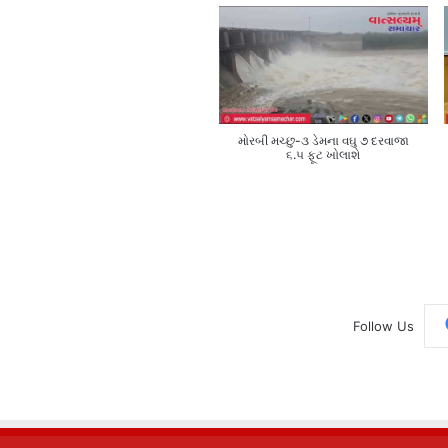
મોરબી મચ્છુ-૩ ડેમના વઘુ ૭ દરવાજા
૬.૫ ફૂટ ખોલાશે
Follow Us