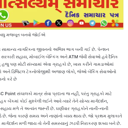
ેતુ વધુ મજબૂત બનવો જોઈએ
ઓ સામાન્ય નાગરિકના જીવનનો અભિન્ન ભાગ બની ગઈ છે. પેન્શન
રકારી સહાય, મોબાઈલ બેન્કિંગ અને ATM જેવી સેવાઓ હવે દૈનિક
 હજુ પણ મોટી સંખ્યામાં એવા ગ્રાહકો છે, ખાસ કરીને ગામડાઓમાં
બહેનો અને ડિજિટલ ટેકનોલોજીથી અજાણ લોકો, જેઓ બેંકિંગ સેવાઓનો
નો કરે છે
Point સંચાલકો માત્ર સેવા પ્રદાતા જ નહીં, પરંતુ ગ્રાહકો માટે
ક બેંકમાં કોઈ મુશ્કેલી લઈને આવે ત્યારે તેને યોગ્ય માર્ગદર્શન,
ય મળે તે અત્યંત જરૂરી છે. ઘણીવાર ગ્રાહકોને નાની-નાની
 પડે છે. જેના કારણે સમય અને નાણાંનો વ્યય થાય છે. જો પ્રથમ મુલાકાતે
ય માર્ગદર્શન મળી જાય તો તેની સમસ્યાનું ઝડપી નિરાકરણ શક્ય બને છે.