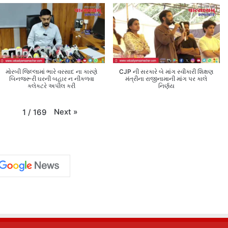
મોરબી જિલ્લામાં ભારે વરસાદ ના કારણે
CJP ની સરકારે બે માંગ સ્વીકારી શિક્ષણ
બિનજરૂરી ઘરની બહાર ન નીકળવા
મંત્રીના રાજીનામાની માંગ પર કાલે
કલેક્ટરે અપીલ કરી
નિર્ણય
Next
»
1
/
169