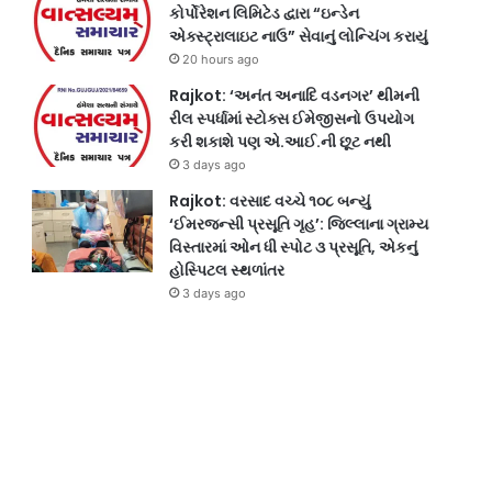
કોર્પોરેશન લિમિટેડ દ્વારા “ઇન્ડેન
એક્સ્ટ્રાલાઇટ નાઉ” સેવાનું લોન્ચિંગ કરાયું
20 hours ago
Rajkot: ‘અનંત અનાદિ વડનગર’ થીમની
રીલ સ્પર્ધામાં સ્ટોક્સ ઈમેજીસનો ઉપયોગ
કરી શકાશે પણ એ.આઈ.ની છૂટ નથી
3 days ago
Rajkot: વરસાદ વચ્ચે ૧૦૮ બન્યું
‘ઈમરજન્સી પ્રસૂતિ ગૃહ’: જિલ્લાના ગ્રામ્ય
વિસ્તારમાં ઓન ધી સ્પોટ ૩ પ્રસૂતિ, એકનું
હોસ્પિટલ સ્થળાંતર
3 days ago