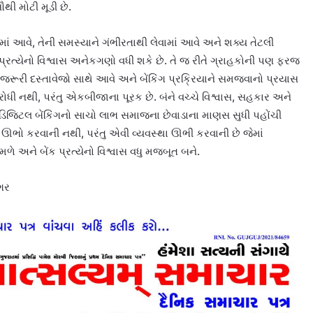
સૌથી મોટી મૂડી છે.
ાં આવે, તેની સમસ્યાને ગંભીરતાથી લેવામાં આવે અને શક્ય તેટલી
રત્યેનો વિશ્વાસ અનેકગણો વધી શકે છે. તે જ રીતે ગ્રાહકોની પણ ફરજ
, જરૂરી દસ્તાવેજો સાથે આવે અને બેંકિંગ પ્રક્રિયાને સમજવાનો પ્રયાસ
ોધી નથી, પરંતુ એકબીજાના પૂરક છે. બંને વચ્ચે વિશ્વાસ, સહકાર અને
જ ડિજિટલ બેંકિંગનો સાચો લાભ સમાજના છેવાડાના માણસ સુધી પહોંચી
ભો કરવાની નથી, પરંતુ એવી વ્યવસ્થા ઊભી કરવાની છે જેમાં
ળે અને બેંક પ્રત્યેનો વિશ્વાસ વધુ મજબૂત બને.
ગર