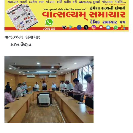
વાત્સલ્યમ સમાચાર
મદન વૈષ્ણવ