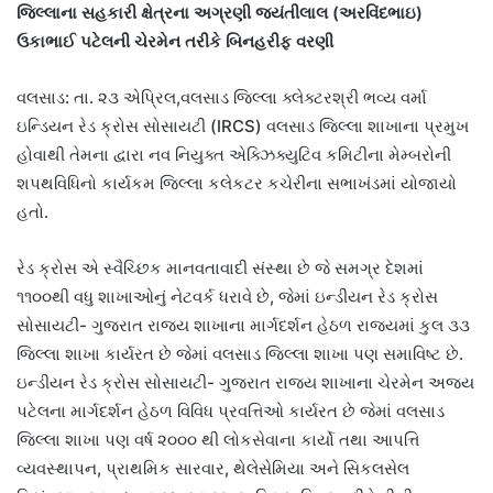
જિલ્લાના સહકારી ક્ષેત્રના અગ્રણી જયંતીલાલ (અરવિંદભાઇ)
ઉકાભાઈ પટેલની ચેરમેન તરીકે બિનહરીફ વરણી
વલસાડ: તા. ૨૩ એપ્રિલ,વલસાડ જિલ્લા ક્લેક્ટરશ્રી ભવ્ય વર્મા
ઇન્ડિયન રેડ ક્રોસ સોસાયટી (IRCS) વલસાડ જિલ્લા શાખાના પ્રમુખ
હોવાથી તેમના દ્વારા નવ નિયુક્ત એક્ઝિક્યુટિવ કમિટીના મેમ્બરોની
શપથવિધિનો કાર્યકમ જિલ્લા કલેકટર કચેરીના સભાખંડમાં યોજાયો
હતો.
રેડ ક્રોસ એ સ્વૈચ્છિક માનવતાવાદી સંસ્થા છે જે સમગ્ર દેશમાં
૧૧૦૦થી વધુ શાખાઓનું નેટવર્ક ધરાવે છે, જેમાં ઇન્ડીયન રેડ ક્રોસ
સોસાયટી- ગુજરાત રાજ્ય શાખાના માર્ગદર્શન હેઠળ રાજ્યમાં કુલ ૩૩
જિલ્લા શાખા કાર્યરત છે જેમાં વલસાડ જિલ્લા શાખા પણ સમાવિષ્ટ છે.
ઇન્ડીયન રેડ ક્રોસ સોસાયટી- ગુજરાત રાજ્ય શાખાના ચેરમેન અજય
પટેલના માર્ગદર્શન હેઠળ વિવિધ પ્રવત્તિઓ કાર્યરત છે જેમાં વલસાડ
જિલ્લા શાખા પણ વર્ષ ૨૦૦૦ થી લોકસેવાના કાર્યો તથા આપત્તિ
વ્યવસ્થાપન, પ્રાથમિક સારવાર, થેલેસેમિયા અને સિકલસેલ