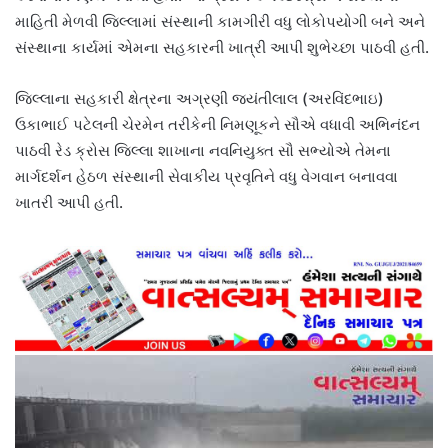
માહિતી મેળવી જિલ્લામાં સંસ્થાની કામગીરી વધુ લોકોપયોગી બને અને
સંસ્થાના કાર્યમાં એમના સહકારની ખાત્રી આપી શુભેચ્છા પાઠવી હતી.
જિલ્લાના સહકારી ક્ષેત્રના અગ્રણી જયંતીલાલ (અરવિંદભાઇ)
ઉકાભાઈ પટેલની ચેરમેન તરીકેની નિમણૂકને સૌએ વધાવી અભિનંદન
પાઠવી રેડ ક્રોસ જિલ્લા શાખાના નવનિયુક્ત સૌ સભ્યોએ તેમના
માર્ગદર્શન હેઠળ સંસ્થાની સેવાકીય પ્રવૃતિને વધુ વેગવાન બનાવવા
ખાતરી આપી હતી.