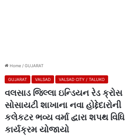
Home
/
GUJARAT
GUJARAT
VALSAD
VALSAD CITY / TALUKO
વલસાડ જિલ્લા ઇન્ડિયન રેડ ક્રોસ
સોસાયટી શાખાના નવા હોદ્દેદારોની
કલેકટર ભવ્ય વર્મા દ્વારા શપથ વિધિ
કાર્યક્રમ યોજાયો