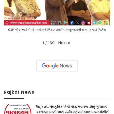
CJP ની સરકારે બે માંગ સ્વીકારી શિક્ષણ મંત્રીના રાજીનામાની માંગ પર કાલે નિર્ણય
Next
»
1
/
169
Rajkot News
Rajkot: પ્રાકૃતિક ખેતી તરફ આગળ વધતું ગુજરાત:
આરોગ્ય, ધરતી અને પર્યાવરણ માટે લાભદાયક મેથીની