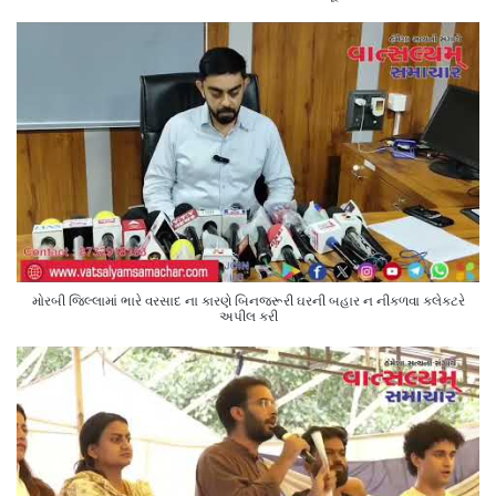
મોરબી જિલ્લામાં ભારે વરસાદ ના કારણે બિનજરૂરી ઘરની બહાર ન નીકળવા કલેક્ટરે
અપીલ કરી