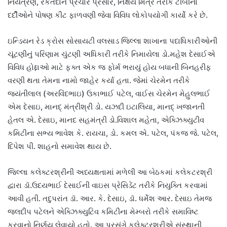
નિયંત્રણ, રકતદાન પ્રચાર પ્રસાર, નિક્ષય મિત્ર તરીકે ટીબીના
દર્દીઓને પોષણ કીટ ફાળવણી જેવા વિવિધ લોકોપયોગી કાર્યો કરે છે.
ઇન્ડિયન રેડ ક્રોસ સોસાયટી વલસાડ જિલ્લા શાખાના પદાધિકારીઓની
ચૂંટણીનું પરિણામ ચુંટણી અધિકારી તરીકે નિમાયેલા ડો.મહેશ દેસાઈએ
વિવિધ હોદ્દાઓ માટે ફક્ત એક જ ફોર્મ ભરાયું હોય બધાની બિનહરીફ
વરણી થતા તેમના નામો જાહેર કર્યા હતા. જેમાં ચેરમેન તરીકે
જયંતીલાલ (અરવિંદભાઇ) ઉકાભાઈ પટેલ, વાઈસ ચેરમેન મેહુલભાઈ
એમ દેસાઇ, માનદ્ મંત્રીશ્રી ડો. યઝદી ઇટાલિયા, માનદ્ ખજાનતી
હેતલ એ. દેસાઇ, માનદ સહમંત્રી ડો.વિશાલ મહેતા, એક્ઝિક્યુટીવ
કમિટીના સભ્ય ભાવેશ કે. રાયચા, ડો. કમલ એ. પટેલ, પંકજ જે. પટેલ,
દિપેશ પી. શાહનો સમાવેશ થાય છે.
જિલ્લા કલેક્ટરશ્રીની અધ્યક્ષતામાં મળેલી આ બેઠકમાં કલેકટરશ્રી
દ્વારા ડૉ.ઉદયભાઈ દેસાઈની વાઇસ પ્રેસિડેંટ તરીકે નિયુક્તિ કરવામાં
આવી હતી. તદુપરાંત ડૉ. આર. કે. દેસાઇ, ડૉ. ધર્મેશ આર. દેસાઇ તેમજ
જલદીપ પટેલને એક્ઝિક્યુટિવ કમિટીના મેમ્બરો તરીકે સમાવિષ્ટ
કરવાનો નિર્ણય લેવાયો હતો. આ પ્રસંગે કલેક્ટરશ્રીએ સંસ્થાની