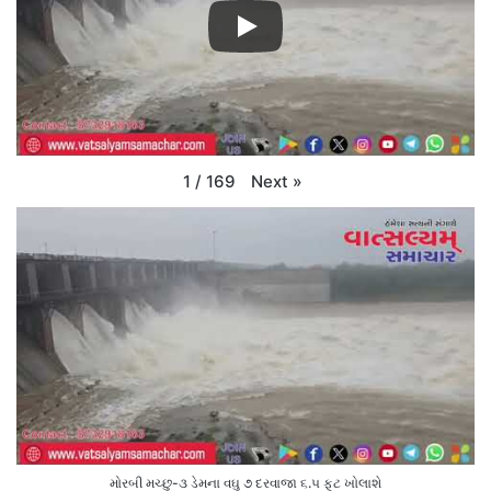
Next
»
1
/
169
મોરબી મચ્છુ-૩ ડેમના વઘુ ૭ દરવાજા ૬.૫ ફૂટ ખોલાશે