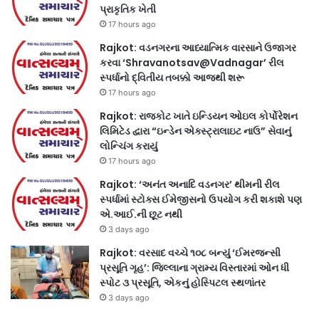
પ્રાકૃતિક ખેતી
17 hours ago
Rajkot: વડનગરના આધ્યાત્મિક વારસાને ઉજાગર
કરવા ‘Shravanotsav@Vadnagar’ રીલ
સ્પર્ધાનો દ્વિતીય તબક્કો આજથી શરૂ
17 hours ago
Rajkot: રાજકોટ ખાતે ઇન્ડિયન ઓઇલ કોર્પોરેશન
લિમિટેડ દ્વારા “ઇન્ડેન એક્સ્ટ્રાલાઇટ નાઉ” સેવાનું
લોન્ચિંગ કરાયું
17 hours ago
Rajkot: ‘અનંત અનાદિ વડનગર’ થીમની રીલ
સ્પર્ધામાં સ્ટોક્સ ઈમેજીસનો ઉપયોગ કરી શકાશે પણ
એ.આઈ.ની છૂટ નથી
3 days ago
Rajkot: વરસાદ વચ્ચે ૧૦૮ બન્યું ‘ઈમરજન્સી
પ્રસૂતિ ગૃહ’: જિલ્લાના ગ્રામ્ય વિસ્તારમાં ઓન ધી
સ્પોટ ૩ પ્રસૂતિ, એકનું હોસ્પિટલ સ્થળાંતર
3 days ago