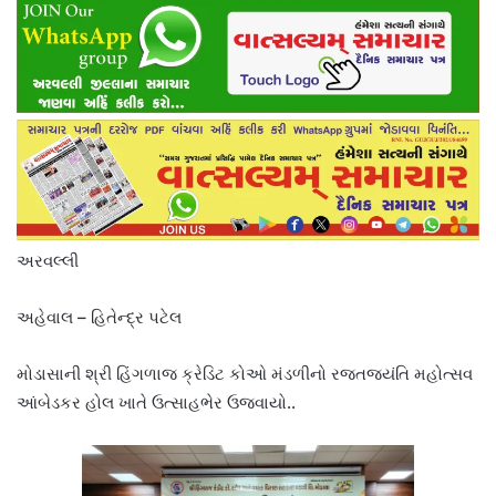
અરવલ્લી
અહેવાલ – હિતેન્દ્ર પટેલ
મોડાસાની શ્રી હિંગળાજ ક્રેડિટ કોઓ મંડળીનો રજતજયંતિ મહોત્સવ
આંબેડકર હોલ ખાતે ઉત્સાહભેર ઉજવાયો..