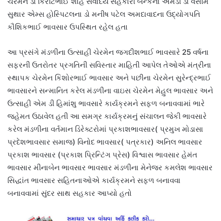
ચેરમેન ડો કિરીટભાઈ શાહ સર્વોદય સહકારી બેન્કના એમડી ડો વસીમ
સુથાર એમ્સ હોસ્પિટલના ડો મનીષ પટેલ અમદાવાદના ઉદ્યોગપતિ
કૌશિકભાઈ ભાવસાર ઉપસ્થિત રહેલ હતા
આ પ્રસંગે મંડળીના ઉત્સાહી ચેરમેન જગદીશભાઈ ભાવસારે 25 વર્ષના
સફરની ઉતરોતર પ્રગતિની સવિસ્તાર માહિતી આપેલ તેઓએ મંત્રીના
સ્થાપક ચેરમેન કિશોરભાઈ ભાવસાર અને પછીના ચેરમેન સુરેન્દ્રભાઈ
ભાવસારને સન્માનિત કરેલ મંડળીના વાઇસ ચેરમેન મેહુલ ભાવસાર અને
ઉત્સાહી એમ ડી હિમાંશુ ભાવસારે કાર્યક્રમને સફળ બનાવવામાં ભારે
જહેમત ઉઠાવેલ હતી આ સમગ્ર કાર્યક્રમનું સંચાલન જેકી ભાવસારે
કરેલ મંડળીના વર્તમાન ડિરેક્ટરોમાં પ્રકાશભાવસાર( પ્રમુખ મોડાસા
પ્રદેશભાવસાર સમાજ) વિનોદ ભાવસાર( પત્રકાર) અનિલ ભાવસાર
પ્રકાશ ભાવસાર (પ્રકાશ પ્રિન્ટિંગ પ્રેસ) વિશ્વાસ ભાવસાર હેમંત
ભાવસાર મીનાબેન ભાવસાર ભાવસાર મંડળીના મેનેજર કમલેશ ભાવસાર
સિદ્ધાંત ભાવસાર સહિતનાઓએ કાર્યક્રમને સફળ બનાવવા
બનાવવામાં સુંદર સાથ સહકાર આપ્યો હતો