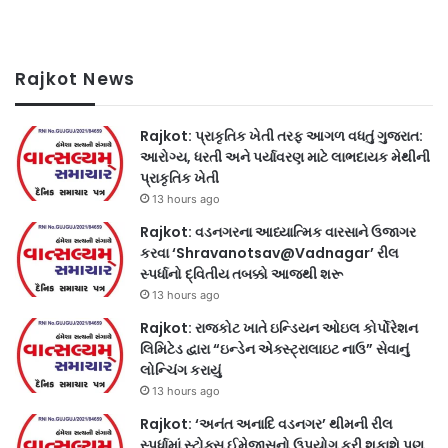
Rajkot News
Rajkot: પ્રાકૃતિક ખેતી તરફ આગળ વધતું ગુજરાત:
આરોગ્ય, ધરતી અને પર્યાવરણ માટે લાભદાયક મેથીની
પ્રાકૃતિક ખેતી
13 hours ago
Rajkot: વડનગરના આધ્યાત્મિક વારસાને ઉજાગર
કરવા ‘Shravanotsav@Vadnagar’ રીલ
સ્પર્ધાનો દ્વિતીય તબક્કો આજથી શરૂ
13 hours ago
Rajkot: રાજકોટ ખાતે ઇન્ડિયન ઓઇલ કોર્પોરેશન
લિમિટેડ દ્વારા “ઇન્ડેન એક્સ્ટ્રાલાઇટ નાઉ” સેવાનું
લોન્ચિંગ કરાયું
13 hours ago
Rajkot: ‘અનંત અનાદિ વડનગર’ થીમની રીલ
સ્પર્ધામાં સ્ટોક્સ ઈમેજીસનો ઉપયોગ કરી શકાશે પણ