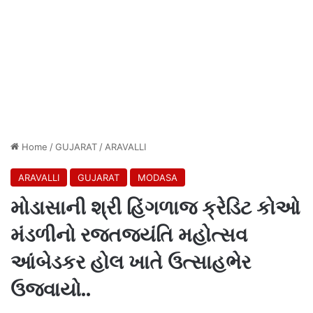
Home
/
GUJARAT
/
ARAVALLI
ARAVALLI
GUJARAT
MODASA
મોડાસાની શ્રી હિંગળાજ ક્રેડિટ કોઓ
મંડળીનો રજતજયંતિ મહોત્સવ
આંબેડકર હોલ ખાતે ઉત્સાહભેર
ઉજવાયો..