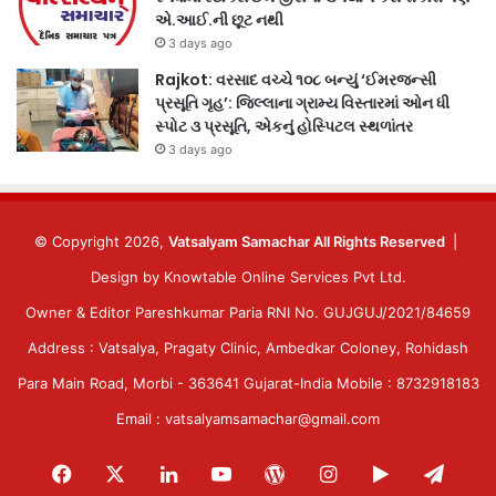
એ.આઈ.ની છૂટ નથી
3 days ago
Rajkot: વરસાદ વચ્ચે ૧૦૮ બન્યું ‘ઈમરજન્સી
પ્રસૂતિ ગૃહ’: જિલ્લાના ગ્રામ્ય વિસ્તારમાં ઓન ધી
સ્પોટ ૩ પ્રસૂતિ, એકનું હોસ્પિટલ સ્થળાંતર
3 days ago
© Copyright 2026,
Vatsalyam Samachar All Rights Reserved
|
Design by
Knowtable Online Services Pvt Ltd.
Owner & Editor Pareshkumar Paria RNI No. GUJGUJ/2021/84659
Address : Vatsalya, Pragaty Clinic, Ambedkar Coloney, Rohidash
Para Main Road, Morbi - 363641 Gujarat-India Mobile : 8732918183
Email : vatsalyamsamachar@gmail.com
Facebook
X
LinkedIn
YouTube
WordPress
Instagram
Google
Tele