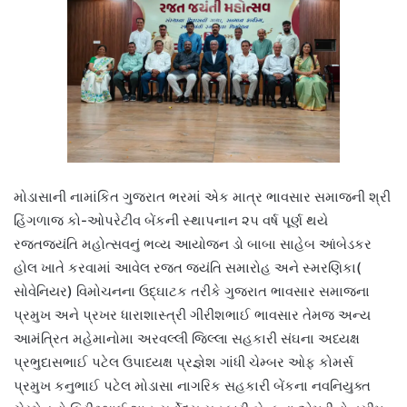
મોડાસાની નામાંકિત ગુજરાત ભરમાં એક માત્ર ભાવસાર સમાજની શ્રી
હિંગળાજ કો-ઓપરેટીવ બેંકની સ્થાપનાન ૨૫ વર્ષ પૂર્ણ થયે
રજતજયંતિ મહોત્સવનું ભવ્ય આયોજન ડો બાબા સાહેબ આંબેડકર
હોલ ખાતે કરવામાં આવેલ રજત જયંતિ સમારોહ અને સ્મરણિકા(
સોવેનિયર) વિમોચનના ઉદ્ઘાટક તરીકે ગુજરાત ભાવસાર સમાજના
પ્રમુખ અને પ્રખર ધારાશાસ્ત્રી ગીરીશભાઈ ભાવસાર તેમજ અન્ય
આમંત્રિત મહેમાનોમા અરવલ્લી જિલ્લા સહકારી સંઘના અધ્યક્ષ
પ્રભુદાસભાઈ પટેલ ઉપાધ્યક્ષ પ્રજ્ઞેશ ગાંધી ચેમ્બર ઓફ કોમર્સ
પ્રમુખ કનુભાઈ પટેલ મોડાસા નાગરિક સહકારી બેંકના નવનિયુક્ત