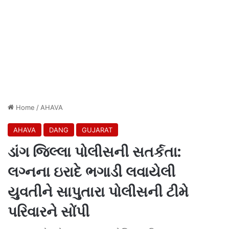
Home
/
AHAVA
AHAVA
DANG
GUJARAT
ડાંગ જિલ્લા પોલીસની સતર્કતા:
લગ્નના ઇરાદે ભગાડી લવાયેલી
યુવતીને સાપુતારા પોલીસની ટીમે
પરિવારને સોંપી