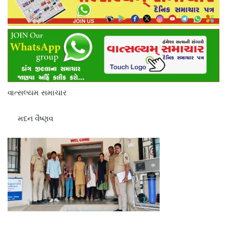
વાત્સલ્યમ સમાચાર
મદન વૈષ્ણવ