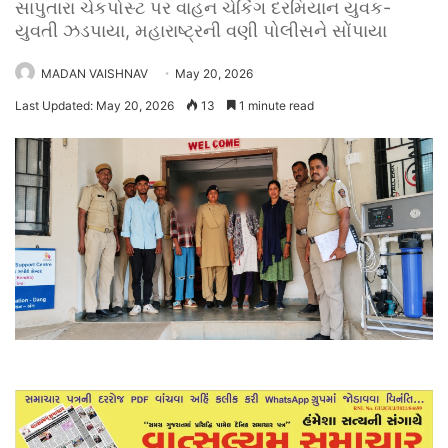
સાપુતારા ચેકપોસ્ટ પર વાહન ચેકિંગ દરમિયાન યુવક-
યુવતી ઝડપાયા, મહારાષ્ટ્રની વણી પોલીસને સોંપાયા
MADAN VAISHNAV
May 20, 2026
Last Updated: May 20, 2026
13
1 minute read