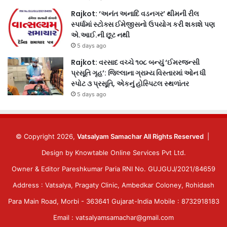
Rajkot: ‘અનંત અનાદિ વડનગર’ થીમની રીલ
સ્પર્ધામાં સ્ટોક્સ ઈમેજીસનો ઉપયોગ કરી શકાશે પણ
એ.આઈ.ની છૂટ નથી
5 days ago
Rajkot: વરસાદ વચ્ચે ૧૦૮ બન્યું ‘ઈમરજન્સી
પ્રસૂતિ ગૃહ’: જિલ્લાના ગ્રામ્ય વિસ્તારમાં ઓન ધી
સ્પોટ ૩ પ્રસૂતિ, એકનું હોસ્પિટલ સ્થળાંતર
5 days ago
© Copyright 2026,
Vatsalyam Samachar All Rights Reserved
|
Design by
Knowtable Online Services Pvt Ltd.
Owner & Editor Pareshkumar Paria RNI No. GUJGUJ/2021/84659
Address : Vatsalya, Pragaty Clinic, Ambedkar Coloney, Rohidash
Para Main Road, Morbi - 363641 Gujarat-India Mobile : 8732918183
Email : vatsalyamsamachar@gmail.com