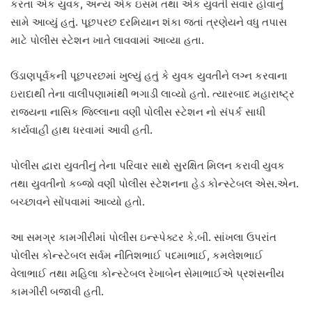
કરતા એક યુવક, અન્ય એક ઇસમ તથા એક યુવતી સવાર હોવાનું
સામે આવ્યું હતું. પૂછપરછ દરમિયાન શંકા જતાં ત્રણેયને વધુ તપાસ
માટે પોલીસ સ્ટેશન ખાતે લાવવામાં આવ્યા હતા.
ઉંડાણપૂર્વકની પૂછપરછમાં ખુલ્યું હતું કે યુવક યુવતીને લગ્ન કરવાના
ઇરાદાથી તેના વાલીપણામાંથી ભગાડી લાવ્યો હતો. ત્યારબાદ મહારાષ્ટ્ર
રાજ્યના નાસિક જિલ્લાના વણી પોલીસ સ્ટેશન નો સંપર્ક સાધી
કાર્યવાહી હાથ ધરવામાં આવી હતી.
પોલીસ દ્વારા યુવતીનું તેના પરિવાર સાથે સુરક્ષિત મિલન કરાવી યુવક
તથા યુવતીનો કબ્જો વણી પોલીસ સ્ટેશનના હેડ કોન્સ્ટેબલ એસ.એન.
બચ્છાવને સોંપવામાં આવ્યો હતો.
આ સમગ્ર કામગીરીમાં પોલીસ ઇન્સ્પેક્ટર કે.બી. સાંખલા ઉપરાંત
પોલીસ કોન્સ્ટેબલ સર્વમ નીતિશભાઈ પદમાભાઈ, કમલેશભાઈ
વેલાભાઈ તથા મહિલા કોન્સ્ટેબલ રેખાબેન સેમાભાઈએ પ્રશંસનીય
કામગીરી બજાવી હતી.