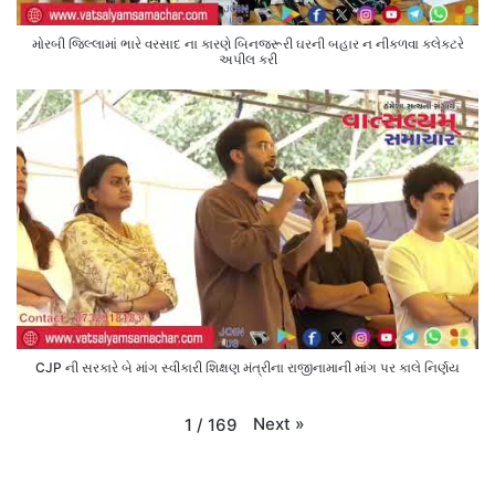
મોરબી જિલ્લામાં ભારે વરસાદ ના કારણે બિનજરૂરી ઘરની બહાર ન નીકળવા કલેક્ટરે
અપીલ કરી
CJP ની સરકારે બે માંગ સ્વીકારી શિક્ષણ મંત્રીના રાજીનામાની માંગ પર કાલે નિર્ણય
Next
»
1
/
169