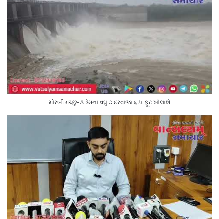
મોરબી મચ્છુ-૩ ડેમના વઘુ ૭ દરવાજા ૬.૫ ફૂટ ખોલાશે