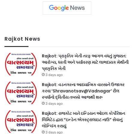
Rajkot News
Rajkot: પ્રાકૃતિક ખેતી તરફ આગળ વધતું ગુજરાત:
આરોગ્ય, ધરતી અને પર્યાવરણ માટે લાભદાયક મેથીની
પ્રાકૃતિક ખેતી
3 days ago
Rajkot: વડનગરના આધ્યાત્મિક વારસાને ઉજાગર
કરવા ‘Shravanotsav@Vadnagar’ રીલ
સ્પર્ધાનો દ્વિતીય તબક્કો આજથી શરૂ
3 days ago
Rajkot: રાજકોટ ખાતે ઇન્ડિયન ઓઇલ કોર્પોરેશન
લિમિટેડ દ્વારા “ઇન્ડેન એક્સ્ટ્રાલાઇટ નાઉ” સેવાનું
લોન્ચિંગ કરાયું
3 days ago