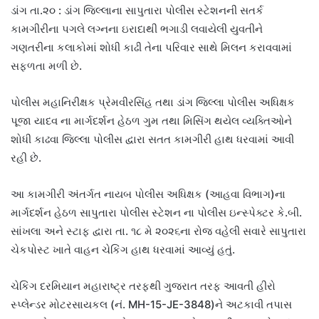
ડાંગ તા.૨૦ : ડાંગ જિલ્લાના સાપુતારા પોલીસ સ્ટેશનની સતર્ક
કામગીરીના પગલે લગ્નના ઇરાદાથી ભગાડી લવાયેલી યુવતીને
ગણતરીના કલાકોમાં શોધી કાઢી તેના પરિવાર સાથે મિલન કરાવવામાં
સફળતા મળી છે.
પોલીસ મહાનિરીક્ષક પ્રેમવીરસિંહ તથા ડાંગ જિલ્લા પોલીસ અધિક્ષક
પૂજા યાદવ ના માર્ગદર્શન હેઠળ ગુમ તથા મિસિંગ થયેલ વ્યક્તિઓને
શોધી કાઢવા જિલ્લા પોલીસ દ્વારા સતત કામગીરી હાથ ધરવામાં આવી
રહી છે.
આ કામગીરી અંતર્ગત નાયબ પોલીસ અધિક્ષક (આહવા વિભાગ)ના
માર્ગદર્શન હેઠળ સાપુતારા પોલીસ સ્ટેશન ના પોલીસ ઇન્સ્પેક્ટર કે.બી.
સાંખલા અને સ્ટાફ દ્વારા તા. ૧૮ મે ૨૦૨૬ના રોજ વહેલી સવારે સાપુતારા
ચેકપોસ્ટ ખાતે વાહન ચેકિંગ હાથ ધરવામાં આવ્યું હતું.
ચેકિંગ દરમિયાન મહારાષ્ટ્ર તરફથી ગુજરાત તરફ આવતી હીરો
સ્પ્લેન્ડર મોટરસાયકલ (નં. MH-15-JE-3848)ને અટકાવી તપાસ