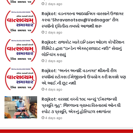
2 days ago
Rajkot: વડનગરના આધ્યાત્મિક વારસાને ઉજાગર
કરવા ‘Shravanotsav@Vadnagar’ રીલ
સ્પર્ધાનો દ્વિતીય તબક્કો આજથી શરૂ
2 days ago
Rajkot: રાજકોટ ખાતે ઇન્ડિયન ઓઇલ કોર્પોરેશન
લિમિટેડ દ્વારા “ઇન્ડેન એક્સ્ટ્રાલાઇટ નાઉ” સેવાનું
લોન્ચિંગ કરાયું
2 days ago
Rajkot: ‘અનંત અનાદિ વડનગર’ થીમની રીલ
સ્પર્ધામાં સ્ટોક્સ ઈમેજીસનો ઉપયોગ કરી શકાશે પણ
એ.આઈ.ની છૂટ નથી
4 days ago
Rajkot: વરસાદ વચ્ચે ૧૦૮ બન્યું ‘ઈમરજન્સી
પ્રસૂતિ ગૃહ’: જિલ્લાના ગ્રામ્ય વિસ્તારમાં ઓન ધી
સ્પોટ ૩ પ્રસૂતિ, એકનું હોસ્પિટલ સ્થળાંતર
4 days ago