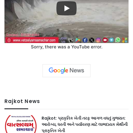
Sorry, there was a YouTube error.
Rajkot News
Rajkot: પ્રાકૃતિક ખેતી તરફ આગળ વધતું ગુજરાત:
આરોગ્ય, ધરતી અને પર્યાવરણ માટે લાભદાયક મેથીની
પ્રાકૃતિક ખેતી