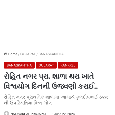
Home
/
GUJARAT
/
BANASKANTHA
BANASKANTHA
GUJARAT
KANKREJ
રોહિત નગર પ્રા. શાળા થરા ખાતે
વિશ્વયોગ દિનની ઉજવણી કરાઈ..
રોહિત નગર પ્રાથમિક શાળામા આચાર્ય કુલદીપભાઈ ઠક્કર
ની ઉપસ્થિતિમા વિશ્વ યોગ
NATAVARLAL PRAJAPATI
June 22, 2026