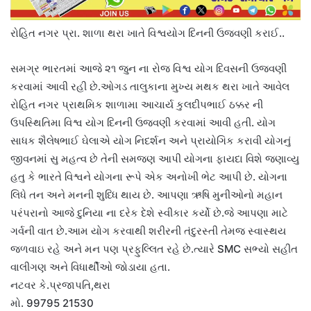
રોહિત નગર પ્રા. શાળા થરા ખાતે વિશ્વયોગ દિનની ઉજવણી કરાઈ..
સમગ્ર ભારતમાં આજે ૨૧ જુન ના રોજ વિશ્વ યોગ દિવસની ઉજવણી
કરવામાં આવી રહી છે.ઓગડ તાલુકાના મુખ્ય મથક થરા ખાતે આવેલ
રોહિત નગર પ્રાથમિક શાળામા આચાર્ય કુલદીપભાઈ ઠક્કર ની
ઉપસ્થિતિમા વિશ્વ યોગ દિનની ઉજવણી કરવામાં આવી હતી. યોગ
સાધક શૈલેષભાઈ ઘેલાએ યોગ નિદર્શન અને પ્રાયોગિક કરાવી યોગનું
જીવનમાં સુ મહત્વ છે તેની સમજણ આપી યોગના ફાયદા વિશે જણાવ્યુ
હતુ કે ભારતે વિશ્વને યોગના રૂપે એક અનોખી ભેટ આપી છે. યોગના
લિધે તન અને મનની શુધ્ધિ થાય છે. આપણા ઋષિ મુનીઓનો મહાન
પરંપરાનો આજે દુનિયા ના દરેક દેશે સ્વીકાર કર્યો છે.જે આપણા માટે
ગર્વની વાત છે.આમ યોગ કરવાથી શરીરની તંદુરસ્તી તેમજ સ્વાસ્થય
જળવાઇ રહે અને મન પણ પ્રફુલ્લિત રહે છે.ત્યારે SMC સભ્યો સહીત
વાલીગણ અને વિધાર્થીઓ જોડાયા હતા.
નટવર કે.પ્રજાપતિ,થરા
મો. 99795 21530