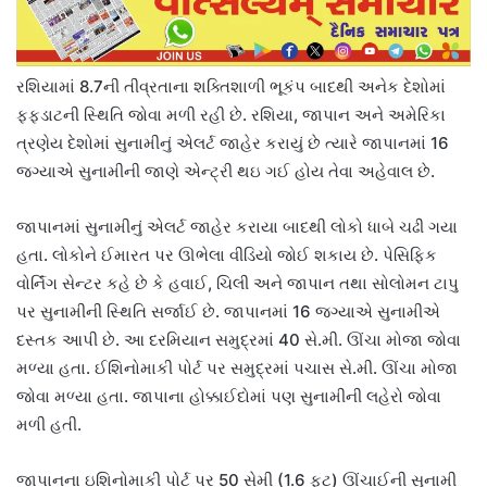
રશિયામાં 8.7ની તીવ્રતાના શક્તિશાળી ભૂકંપ બાદથી અનેક દેશોમાં
ફફડાટની સ્થિતિ જોવા મળી રહી છે. રશિયા, જાપાન અને અમેરિકા
ત્રણેય દેશોમાં સુનામીનું એલર્ટ જાહેર કરાયું છે ત્યારે જાપાનમાં 16
જગ્યાએ સુનામીની જાણે એન્ટ્રી થઇ ગઈ હોય તેવા અહેવાલ છે.
જાપાનમાં સુનામીનું એલર્ટ જાહેર કરાયા બાદથી લોકો ધાબે ચઢી ગયા
હતા. લોકોને ઈમારત પર ઊભેલા વીડિયો જોઈ શકાય છે. પેસિફિક
વોર્નિંગ સેન્ટર કહે છે કે હવાઈ, ચિલી અને જાપાન તથા સોલોમન ટાપુ
પર સુનામીની સ્થિતિ સર્જાઈ છે. જાપાનમાં 16 જગ્યાએ સુનામીએ
દસ્તક આપી છે. આ દરમિયાન સમુદ્રમાં 40 સે.મી. ઊંચા મોજા જોવા
મળ્યા હતા. ઈશિનોમાકી પોર્ટ પર સમુદ્રમાં પચાસ સે.મી. ઊંચા મોજા
જોવા મળ્યા હતા. જાપાના હોક્કાઈદોમાં પણ સુનામીની લહેરો જોવા
મળી હતી.
જાપાનના ઇશિનોમાકી પોર્ટ પર 50 સેમી (1.6 ફૂટ) ઊંચાઈની સુનામી