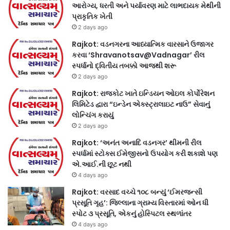
આરોગ્ય, ધરતી અને પર્યાવરણ માટે લાભદાયક મેથીની
પ્રાકૃતિક ખેતી
2 days ago
Rajkot: વડનગરના આધ્યાત્મિક વારસાને ઉજાગર
કરવા ‘Shravanotsav@Vadnagar’ રીલ
સ્પર્ધાનો દ્વિતીય તબક્કો આજથી શરૂ
2 days ago
Rajkot: રાજકોટ ખાતે ઇન્ડિયન ઓઇલ કોર્પોરેશન
લિમિટેડ દ્વારા “ઇન્ડેન એક્સ્ટ્રાલાઇટ નાઉ” સેવાનું
લોન્ચિંગ કરાયું
2 days ago
Rajkot: ‘અનંત અનાદિ વડનગર’ થીમની રીલ
સ્પર્ધામાં સ્ટોક્સ ઈમેજીસનો ઉપયોગ કરી શકાશે પણ
એ.આઈ.ની છૂટ નથી
4 days ago
Rajkot: વરસાદ વચ્ચે ૧૦૮ બન્યું ‘ઈમરજન્સી
પ્રસૂતિ ગૃહ’: જિલ્લાના ગ્રામ્ય વિસ્તારમાં ઓન ધી
સ્પોટ ૩ પ્રસૂતિ, એકનું હોસ્પિટલ સ્થળાંતર
4 days ago