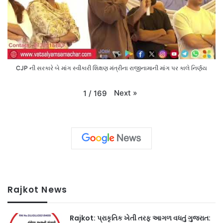
CJP ની સરકારે બે માંગ સ્વીકારી શિક્ષણ મંત્રીના રાજીનામાની માંગ પર કાલે નિર્ણય
Next
»
1
/
169
Rajkot News
Rajkot: પ્રાકૃતિક ખેતી તરફ આગળ વધતું ગુજરાત: