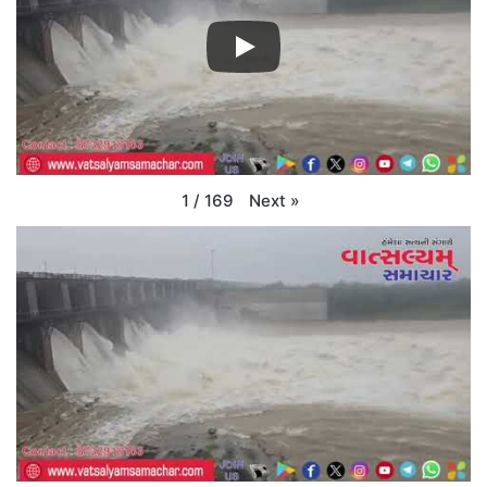
Next
»
1
/
169