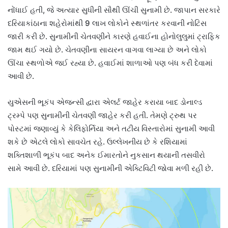
નોંધાઈ હતી, જે અત્યાર સુધીની સૌથી ઊંચી સુનામી છે. જાપાન સરકારે
દરિયાકાંઠાના શહેરોમાંથી 9 લાખ લોકોને સ્થળાંતર કરવાની નોટિસ
જારી કરી છે. સુનામીની ચેતવણીને કારણે હવાઈના હોનોલુલુમાં ટ્રાફિક
જામ થઈ ગયો છે. ચેતવણીના સાયરન વાગવા લાગ્યા છે અને લોકો
ઊંચા સ્થળોએ જઈ રહ્યા છે. હવાઈમાં શાળાઓ પણ બંધ કરી દેવામાં
આવી છે.
યુએસની ભૂકંપ એજન્સી દ્વારા એલર્ટ જાહેર કરાયા બાદ ડોનાલ્ડ
ટ્રમ્પે પણ સુનામીની ચેતવણી જાહેર કરી હતી. તેમણે ટ્રુથ પર
પોસ્ટમાં જણાવ્યું કે કેલિફોર્નિયા અને તટીય વિસ્તારોમાં સુનામી આવી
શકે છે એટલે લોકો સાવચેત રહે. ઉલ્લેખનીય છે કે રશિયામાં
શક્તિશાળી ભૂકંપ બાદ અનેક ઈમારતોને નુકસાન થયાની તસવીરો
સામે આવી છે. દરિયામાં પણ સુનામીની એક્ટિવિટી જોવા મળી રહી છે.