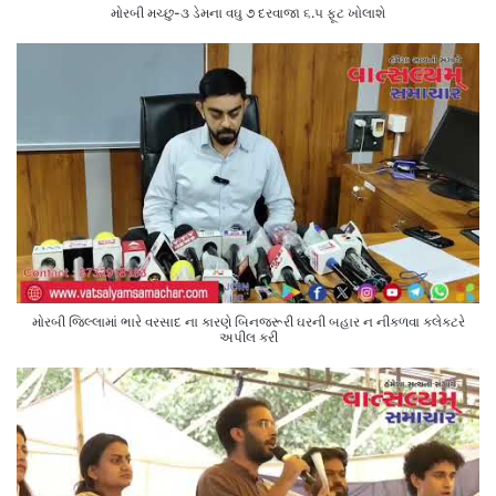
મોરબી મચ્છુ-૩ ડેમના વઘુ ૭ દરવાજા ૬.૫ ફૂટ ખોલાશે
મોરબી જિલ્લામાં ભારે વરસાદ ના કારણે બિનજરૂરી ઘરની બહાર ન નીકળવા કલેક્ટરે
અપીલ કરી