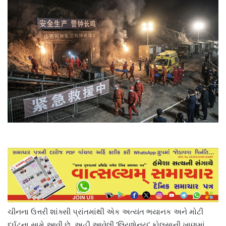
ચીનના ઉત્તરી શાંક્સી પ્રાંતમાંથી એક અત્યંત ભયાનક અને મોટી
દુર્ઘટના સામે આવી છે. અહીં આવેલી ‘લિયુશેનયુ’ કોલસાની ખાણમાં