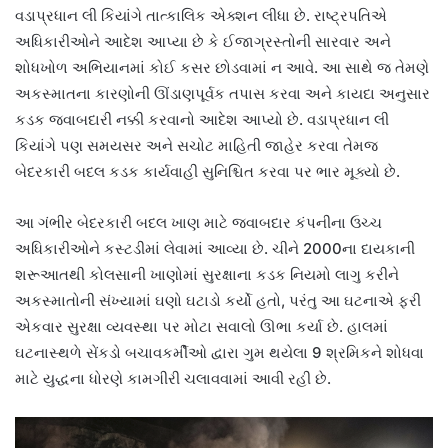
વડાપ્રધાન લી કિયાંગે તાત્કાલિક એક્શન લીધા છે. રાષ્ટ્રપતિએ
અધિકારીઓને આદેશ આપ્યા છે કે ઈજાગ્રસ્તોની સારવાર અને
શોધખોળ અભિયાનમાં કોઈ કસર છોડવામાં ન આવે. આ સાથે જ તેમણે
અકસ્માતના કારણોની ઊંડાણપૂર્વક તપાસ કરવા અને કાયદા અનુસાર
કડક જવાબદારી નક્કી કરવાનો આદેશ આપ્યો છે. વડાપ્રધાન લી
કિયાંગે પણ સમયસર અને સચોટ માહિતી જાહેર કરવા તેમજ
બેદરકારી બદલ કડક કાર્યવાહી સુનિશ્ચિત કરવા પર ભાર મૂક્યો છે.
આ ગંભીર બેદરકારી બદલ ખાણ માટે જવાબદાર કંપનીના ઉચ્ચ
અધિકારીઓને કસ્ટડીમાં લેવામાં આવ્યા છે. ચીને 2000ના દાયકાની
શરૂઆતથી કોલસાની ખાણોમાં સુરક્ષાના કડક નિયમો લાગુ કરીને
અકસ્માતોની સંખ્યામાં ઘણો ઘટાડો કર્યો હતો, પરંતુ આ ઘટનાએ ફરી
એકવાર સુરક્ષા વ્યવસ્થા પર મોટા સવાલો ઊભા કર્યા છે. હાલમાં
ઘટનાસ્થળે સેંકડો બચાવકર્મીઓ દ્વારા ગુમ થયેલા 9 શ્રમિકને શોધવા
માટે યુદ્ધના ધોરણે કામગીરી ચલાવવામાં આવી રહી છે.