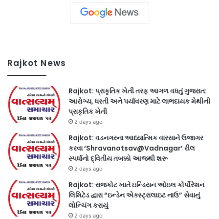
Rajkot News
Rajkot: પ્રાકૃતિક ખેતી તરફ આગળ વધતું ગુજરાત:
આરોગ્ય, ધરતી અને પર્યાવરણ માટે લાભદાયક મેથીની
પ્રાકૃતિક ખેતી
2 days ago
Rajkot: વડનગરના આધ્યાત્મિક વારસાને ઉજાગર
કરવા ‘Shravanotsav@Vadnagar’ રીલ
સ્પર્ધાનો દ્વિતીય તબક્કો આજથી શરૂ
2 days ago
Rajkot: રાજકોટ ખાતે ઇન્ડિયન ઓઇલ કોર્પોરેશન
લિમિટેડ દ્વારા “ઇન્ડેન એક્સ્ટ્રાલાઇટ નાઉ” સેવાનું
લોન્ચિંગ કરાયું
2 days ago