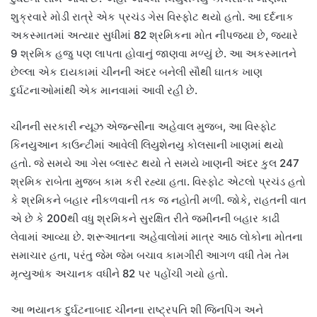
શુક્રવારે મોડી રાત્રે એક પ્રચંડ ગેસ વિસ્ફોટ થયો હતો. આ દર્દનાક
અકસ્માતમાં અત્યાર સુધીમાં 82 શ્રમિકના મોત નીપજ્યા છે, જ્યારે
9 શ્રમિક હજુ પણ લાપતા હોવાનું જાણવા મળ્યું છે. આ અકસ્માતને
છેલ્લા એક દાયકામાં ચીનની અંદર બનેલી સૌથી ઘાતક ખાણ
દુર્ઘટનાઓમાંથી એક માનવામાં આવી રહી છે.
ચીનની સરકારી ન્યૂઝ એજન્સીના અહેવાલ મુજબ, આ વિસ્ફોટ
કિનયુઆન કાઉન્ટીમાં આવેલી લિયુશેનયુ કોલસાની ખાણમાં થયો
હતો. જે સમયે આ ગેસ બ્લાસ્ટ થયો તે સમયે ખાણની અંદર કુલ 247
શ્રમિક રાબેતા મુજબ કામ કરી રહ્યા હતા. વિસ્ફોટ એટલો પ્રચંડ હતો
કે શ્રમિકને બહાર નીકળવાની તક જ નહોતી મળી. જોકે, રાહતની વાત
એ છે કે 200થી વધુ શ્રમિકને સુરક્ષિત રીતે જમીનની બહાર કાઢી
લેવામાં આવ્યા છે. શરૂઆતના અહેવાલોમાં માત્ર આઠ લોકોના મોતના
સમાચાર હતા, પરંતુ જેમ જેમ બચાવ કામગીરી આગળ વધી તેમ તેમ
મૃત્યુઆંક અચાનક વધીને 82 પર પહોંચી ગયો હતો.
આ ભયાનક દુર્ઘટનાબાદ ચીનના રાષ્ટ્રપતિ શી જિનપિંગ અને