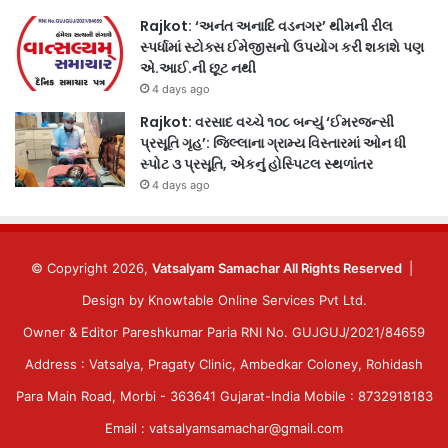
Rajkot: ‘અનંત અનાદિ વડનગર’ થીમની રીલ
સ્પર્ધામાં સ્ટોક્સ ઈમેજીસનો ઉપયોગ કરી શકાશે પણ
એ.આઈ.ની છૂટ નથી
4 days ago
Rajkot: વરસાદ વચ્ચે ૧૦૮ બન્યું ‘ઈમરજન્સી
પ્રસૂતિ ગૃહ’: જિલ્લાના ગ્રામ્ય વિસ્તારમાં ઓન ધી
સ્પોટ ૩ પ્રસૂતિ, એકનું હોસ્પિટલ સ્થળાંતર
4 days ago
© Copyright 2026,
Vatsalyam Samachar All Rights Reserved
|
Design by
Knowtable Online Services Pvt Ltd.
Owner & Editor Pareshkumar Paria RNI No. GUJGUJ/2021/84659
Address : Vatsalya, Pragaty Clinic, Ambedkar Coloney, Rohidash
Para Main Road, Morbi - 363641 Gujarat-India Mobile : 8732918183
Email : vatsalyamsamachar@gmail.com