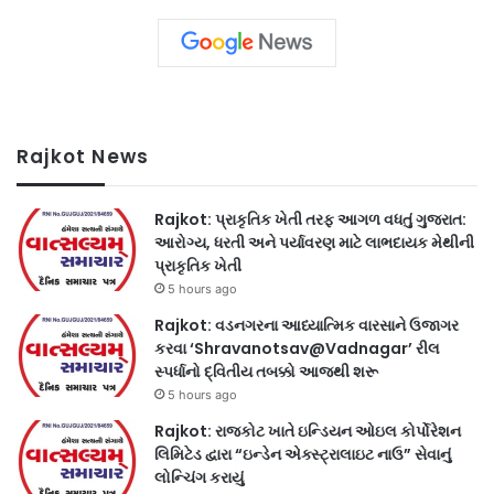
Rajkot News
Rajkot: પ્રાકૃતિક ખેતી તરફ આગળ વધતું ગુજરાત:
આરોગ્ય, ધરતી અને પર્યાવરણ માટે લાભદાયક મેથીની
પ્રાકૃતિક ખેતી
5 hours ago
Rajkot: વડનગરના આધ્યાત્મિક વારસાને ઉજાગર
કરવા ‘Shravanotsav@Vadnagar’ રીલ
સ્પર્ધાનો દ્વિતીય તબક્કો આજથી શરૂ
5 hours ago
Rajkot: રાજકોટ ખાતે ઇન્ડિયન ઓઇલ કોર્પોરેશન
લિમિટેડ દ્વારા “ઇન્ડેન એક્સ્ટ્રાલાઇટ નાઉ” સેવાનું
લોન્ચિંગ કરાયું