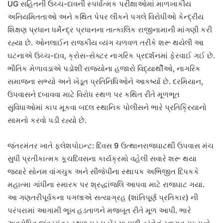
UG સહિતની ઉચ્ચ-દાવની સ્પર્ધાત્મક પરીક્ષાઓમાં માળખાકીય
અનિયમિતતાઓ અને કથિત પેપર લીકને પગલે વિરોધીઓ કેન્દ્રીય
શિક્ષણ પ્રધાન ધર્મેન્દ્ર પ્રધાનના તાત્કાલિક રાજીનામાની માંગણી કરી
રહ્યા છે. ઓનલાઈન રાજકીય વ્યંગ ચળવળ તરીકે શરૂ થયેલી આ
ઘટનાએ ઉચ્ચ-દાવ, ક્રોસ-સેક્ટર નાગરિક પ્રદર્શનમાં ફેરવાઈ ગઈ છે.
ભૌતિક મેળાવડાએ પડોશી રાજ્યોના હજારો વિદ્યાર્થીઓ, નાગરિક
સમાજના સભ્યો અને ખેડૂત પ્રતિનિધિઓને આકર્ષ્યા છે. દરમિયાન,
ઉપવાસને દબાવવા માટે વિરોધ સ્થળ પર કથિત રીતે મૂળભૂત
સુવિધાઓમાં કાપ મૂકવા બદલ સ્થાનિક પોલીસને ભારે પ્રતિક્રિયાનો
સામનો કરવો પડી રહ્યો છે.
જંતરમંતર ખાતે ફ્લેશપોઇન્ટ: દિવસ 9 ઉત્થાનરાજઘાટથી ઉપવાસ મંચ
સુધી પ્રતીકાત્મક કૂચદિવસના કાર્યક્રમો વહેલી સવારે શરૂ થયા
જ્યારે સોનમ વાંગચુક અને સીજેપીના સ્થાપક અભિજીત દિપકકે
મહાત્મા ગાંધીના સ્મારક પર શ્રદ્ધાંજલિ આપવા માટે રાજઘાટ ગયા.
આ ગણતરીપૂર્વકના પગલાએ સત્યાગ્રહ (શાંતિપૂર્ણ પ્રતિકાર) ની
પરંપરામાં આગામી ભૂખ હડતાળને મજબૂત રીતે મૂળ આપી. ભારે