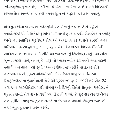
અવરોધિત જંતરમંતર સ્થળ પર પહોંચ્યા પછી, બંનેનું સ્વાગત મુખ્યત્વે
અંડરગ્રેજ્યુએટ વિદ્યાર્થીઓ, પીડિત માતાપિતા અને વિવિધ વિદ્યાર્થી
સંગઠનોના સભ્યોની બનેલી ઉત્સાહિત ભીડ દ્વારા કરવામાં આવ્યું.
વાંગચુક ઉંચા લાકડાના પ્લેટફોર્મ પર પોતાનું સ્થાન લે તે પહેલાં,
આયોજકોએ બે મિનિટનું મૌન પાળવાની હાકલ કરી. શૈક્ષણિક તકલીફ
અને વ્યાવસાયિક પ્રવેશ પરીક્ષાઓ અચાનક રદ થવાને કારણે, ગયા
વર્ષે આત્મહત્યા દ્વારા દુઃખદ મૃત્યુ પામેલા દેશભરના વિદ્યાર્થીઓની
યાદોને માન આપવા માટે ભીડે આ જાગરણનું નિરીક્ષણ કર્યું. આ મૌન
શ્રદ્ધાંજલિ પછી, વાંગચુકે પાણીનો ગ્લાસ સ્વીકાર્યો અને જવાબદારી
સ્થાપિત ન થાય ત્યાં સુધી “અનંત ઉપવાસ” તરીકે સત્તાવાર રીતે
શરૂઆત કરી. મુખ્ય માંગણીઓ: બે-પાંખિયાવાળું અલ્ટીમેટમ
સ્વિટ્ઝર્લૅન્ડના જીનીવાથી વિડિઓ પ્રસારણ દ્વારા જારી કરાયેલ 24
કલાકના અલ્ટીમેટમ પછી વાંગચુકનો દિલ્હી વિરોધ ક્ષેત્રમાં પ્રવેશ. તે
પ્રસારણમાં, તેમણે ચેતવણી આપી હતી કે જો કેન્દ્ર સરકાર શનિવાર
રાત સુધીમાં ચાલુ જાહેર કટોકટીનો ઉકેલ લાવવામાં નિષ્ફળ જશે તો
તેઓ ભૂખ હડતાળ શરૂ કરશે.