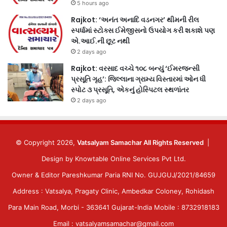
5 hours ago
Rajkot: ‘અનંત અનાદિ વડનગર’ થીમની રીલ
સ્પર્ધામાં સ્ટોક્સ ઈમેજીસનો ઉપયોગ કરી શકાશે પણ
એ.આઈ.ની છૂટ નથી
2 days ago
Rajkot: વરસાદ વચ્ચે ૧૦૮ બન્યું ‘ઈમરજન્સી
પ્રસૂતિ ગૃહ’: જિલ્લાના ગ્રામ્ય વિસ્તારમાં ઓન ધી
સ્પોટ ૩ પ્રસૂતિ, એકનું હોસ્પિટલ સ્થળાંતર
2 days ago
© Copyright 2026,
Vatsalyam Samachar All Rights Reserved
|
Design by
Knowtable Online Services Pvt Ltd.
Owner & Editor Pareshkumar Paria RNI No. GUJGUJ/2021/84659
Address : Vatsalya, Pragaty Clinic, Ambedkar Coloney, Rohidash
Para Main Road, Morbi - 363641 Gujarat-India Mobile : 8732918183
Email : vatsalyamsamachar@gmail.com