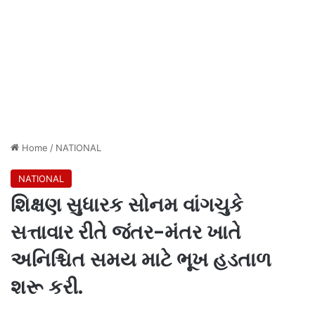
Home
/
NATIONAL
NATIONAL
શિક્ષણ સુધારક સોનમ વાંગચુકે
સત્તાવાર રીતે જંતર-મંતર ખાતે
અનિશ્ચિત સમય માટે ભૂખ હડતાળ
શરૂ કરી.