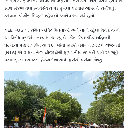
રૂ. ૧ કરોડનું વળતર આપવાની પણ માંગ કરી હતી અને વિરોધ પ્રદર્શન
સાથે સંકળાયેલા સ્વયંસેવકો પર હુમલો કરનારાઓ સામે કાર્યવાહી
કરવામાં પોલીસ નિષ્ફળ રહેવાનો આરોપ લગાવ્યો હતો.
NEET-UG માં કથિત અનિયમિતતાઓ અંગે ચાલી રહેલા વિવાદ વચ્ચે
આ વિરોધ પ્રદર્શન કરવામાં આવ્યું છે, જેમાં પેપર લીક સહિતની
ઘટનાનો પણ સમાવેશ થાય છે, જેના કારણે નેશનલ ટેસ્ટિંગ એજન્સી
(NTA) એ ૩ મેના રોજ યોજાયેલી મૂળ પરીક્ષા રદ કરી અને ૨૧ જૂને
કડક સુરક્ષા વ્યવસ્થા હેઠળ દેશવ્યાપી ફરીથી પરીક્ષા યોજી.