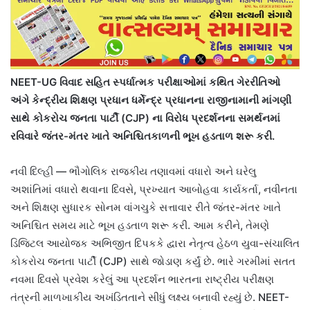
NEET-UG વિવાદ સહિત સ્પર્ધાત્મક પરીક્ષાઓમાં કથિત ગેરરીતિઓ
અંગે કેન્દ્રીય શિક્ષણ પ્રધાન ધર્મેન્દ્ર પ્રધાનના રાજીનામાની માંગણી
સાથે કોકરોચ જનતા પાર્ટી (CJP) ના વિરોધ પ્રદર્શનના સમર્થનમાં
રવિવારે જંતર-મંતર ખાતે અનિશ્ચિતકાળની ભૂખ હડતાળ શરૂ કરી.
નવી દિલ્હી — ભૌગોલિક રાજકીય તણાવમાં વધારો અને ઘરેલુ
અશાંતિમાં વધારો થવાના દિવસે, પ્રખ્યાત આબોહવા કાર્યકર્તા, નવીનતા
અને શિક્ષણ સુધારક સોનમ વાંગચુકે સત્તાવાર રીતે જંતર-મંતર ખાતે
અનિશ્ચિત સમય માટે ભૂખ હડતાળ શરૂ કરી. આમ કરીને, તેમણે
ડિજિટલ આયોજક અભિજીત દિપકકે દ્વારા નેતૃત્વ હેઠળ યુવા-સંચાલિત
કોકરોચ જનતા પાર્ટી (CJP) સાથે જોડાણ કર્યું છે. ભારે ગરમીમાં સતત
નવમા દિવસે પ્રવેશ કરેલું આ પ્રદર્શન ભારતના રાષ્ટ્રીય પરીક્ષણ
તંત્રની માળખાકીય અખંડિતતાને સીધું લક્ષ્ય બનાવી રહ્યું છે. NEET-