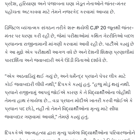
પ્રદેશ, હરિયાણા અને પંજાબના ઘણા ખેડૂત નેતાઓને જંતર-મંતર
પહોંચતા અટકાવવા માટે તેમને નજરકેદ કરવામાં આવ્યા છે.
ડિજિટલ વ્યંગાત્મક સંગઠન તરીકે શરૂ થયેલી CJP 20 જૂનથી જંતર-
મંતર પર ધરણા કરી રહી છે, જેમાં પરીક્ષાઓમાં કથિત ગેરરીતિઓ બદલ
પ્રધાનના રાજીનામાની માંગણી કરવામાં આવી રહી છે. પાર્ટીએ કહ્યું છે
કે આ મુદ્દો એક પરીક્ષાથી આગળ વધે છે અને દેશની શિક્ષણ પ્રણાલીમાં
પારદર્શિતા અને જવાબદારી અંગે ઊંડી ચિંતાઓ દર્શાવે છે.
“એક અઠવાડિયું થઈ ગયું છે, અને ધર્મેન્દ્ર પ્રધાને પેપર લીક માટે
કોઈ જવાબદારી લીધી નથી,” દિપકકે કહ્યું હતું. “હજુ મોડું થયું નથી.
પ્રધાને રાજીનામું આપવું જોઈએ કારણ કે તે વિદ્યાર્થીઓના લોહીથી
તેમના હાથ રંગાયેલા છે… વડા પ્રધાન મોદીએ ખાતરી કરવી જોઈએ કે
પ્રધાન પદ છોડે, નહીં તો તેમને વિદ્યાર્થીઓના મૃત્યુ માટે સીધા
જવાબદાર ગણવામાં આવશે,” તેમણે કહ્યું હતું.
દિપકકેએ આત્મહત્યા દ્વારા મૃત્યુ પામેલા વિદ્યાર્થીઓના પરિવારજનોને