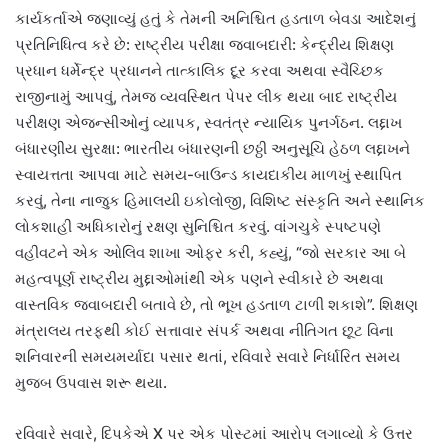
કાર્યકર્તાએ જણાવ્યું હતું કે તેમની અનિશ્ચિત હડતાળ બેવડા આદેશનું
પ્રતિનિધિત્વ કરે છે: રાષ્ટ્રીય પરીક્ષા જવાબદારી: કેન્દ્રીય શિક્ષણ
પ્રધાન ધર્મેન્દ્ર પ્રધાનને તાત્કાલિક દૂર કરવા અથવા સ્વૈચ્છિક
રાજીનામું આપવું, તેમજ વ્યવસ્થિત પેપર લીક થયા બાદ રાષ્ટ્રીય
પરીક્ષણ એજન્સીઓનું વ્યાપક, સ્વતંત્ર ન્યાયિક પુનર્ગઠન. લદ્દાખ
બંધારણીય સુરક્ષા: ભારતીય બંધારણની છઠ્ઠી અનુસૂચિ હેઠળ લદ્દાખને
સ્વાયત્તતા આપવા માટે સમય-બાઉન્ડ કાયદાકીય માળખું સ્થાપિત
કરવું, તેના નાજુક હિમાલયી ઇકોલોજી, વિશિષ્ટ સંસ્કૃતિ અને સ્થાનિક
લોકશાહી અધિકારોનું રક્ષણ સુનિશ્ચિત કરવું. વાંગચુકે સ્પષ્ટપણે
વહીવટને એક ઓલિવ શાખા ઓફર કરી, કહ્યું, “જો સરકાર આ બે
મહત્વપૂર્ણ રાષ્ટ્રીય મુદ્દાઓમાંથી એક પણને સ્વીકારે છે અથવા
વાસ્તવિક જવાબદારી બતાવે છે, તો ભૂખ હડતાળ ટાળી શકાશે”. શિક્ષણ
મંત્રાલય તરફથી કોઈ સત્તાવાર સંપર્ક અથવા નીતિગત છૂટ વિના
શનિવારની સમયમર્યાદા પસાર થતાં, રવિવારે સવારે નિર્ધારિત સમય
મુજબ ઉપવાસ શરૂ થયા.
રવિવારે સવારે, દિપકેએ X પર એક પોસ્ટમાં આરોપ લગાવ્યો કે ઉત્તર