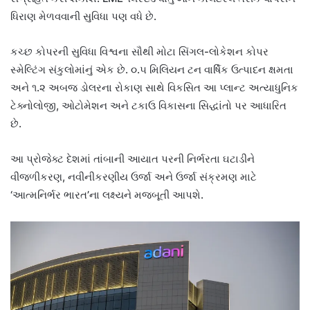
ધિરાણ મેળવવાની સુવિધા પણ વધે છે.
કચ્છ કોપરની સુવિધા વિશ્વના સૌથી મોટા સિંગલ-લોકેશન કોપર
સ્મેલ્ટિંગ સંકુલોમાંનું એક છે. ૦.૫ મિલિયન ટન વાર્ષિક ઉત્પાદન ક્ષમતા
અને ૧.૨ અબજ ડોલરના રોકાણ સાથે વિકસિત આ પ્લાન્ટ અત્યાધુનિક
ટેક્નોલોજી, ઓટોમેશન અને ટકાઉ વિકાસના સિદ્ધાંતો પર આધારિત
છે.
આ પ્રોજેક્ટ દેશમાં તાંબાની આયાત પરની નિર્ભરતા ઘટાડીને
વીજળીકરણ, નવીનીકરણીય ઉર્જા અને ઉર્જા સંક્રમણ માટે
‘આત્મનિર્ભર ભારત’ના લક્ષ્યને મજબૂતી આપશે.