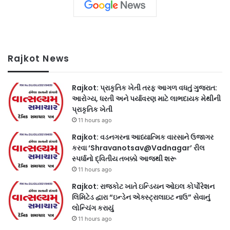
Rajkot News
Rajkot: પ્રાકૃતિક ખેતી તરફ આગળ વધતું ગુજરાત:
આરોગ્ય, ધરતી અને પર્યાવરણ માટે લાભદાયક મેથીની
પ્રાકૃતિક ખેતી
11 hours ago
Rajkot: વડનગરના આધ્યાત્મિક વારસાને ઉજાગર
કરવા ‘Shravanotsav@Vadnagar’ રીલ
સ્પર્ધાનો દ્વિતીય તબક્કો આજથી શરૂ
11 hours ago
Rajkot: રાજકોટ ખાતે ઇન્ડિયન ઓઇલ કોર્પોરેશન
લિમિટેડ દ્વારા “ઇન્ડેન એક્સ્ટ્રાલાઇટ નાઉ” સેવાનું
લોન્ચિંગ કરાયું
11 hours ago