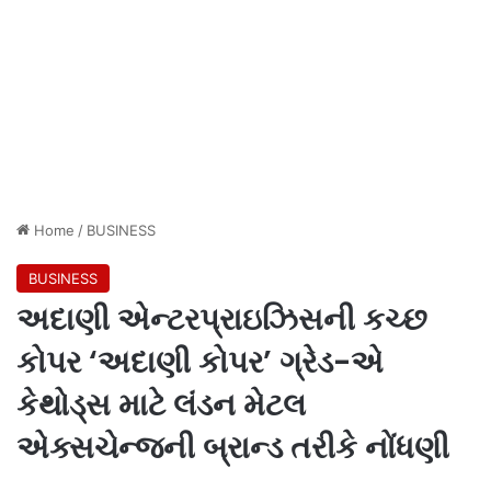
Home
/
BUSINESS
BUSINESS
અદાણી એન્ટરપ્રાઇઝિસની કચ્છ
કોપર ‘અદાણી કોપર’ ગ્રેડ-એ
કેથોડ્સ માટે લંડન મેટલ
એક્સચેન્જની બ્રાન્ડ તરીકે નોંધણી