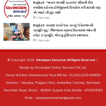
Rajkot: ‘અનંત અનાદિ વડનગર’ થીમની રીલ
સ્પર્ધામાં સ્ટોક્સ ઈમેજીસનો ઉપયોગ કરી શકાશે પણ
એ.આઈ.ની છૂટ નથી
2 days ago
Rajkot: વરસાદ વચ્ચે ૧૦૮ બન્યું ‘ઈમરજન્સી
પ્રસૂતિ ગૃહ’: જિલ્લાના ગ્રામ્ય વિસ્તારમાં ઓન ધી
સ્પોટ ૩ પ્રસૂતિ, એકનું હોસ્પિટલ સ્થળાંતર
2 days ago
© Copyright 2026,
Vatsalyam Samachar All Rights Reserved
|
Design by
Knowtable Online Services Pvt Ltd.
Owner & Editor Pareshkumar Paria RNI No. GUJGUJ/2021/84659
Address : Vatsalya, Pragaty Clinic, Ambedkar Coloney, Rohidash
Para Main Road, Morbi - 363641 Gujarat-India Mobile : 8732918183
Email : vatsalyamsamachar@gmail.com