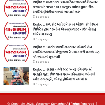
Rajkot: વડનગરના આધ્યાત્મિક વારસાને ઉજાગર
કરવા ‘Shravanotsav@Vadnagar’ રીલ
સ્પર્ધાનો દ્વિતીય તબક્કો આજથી શરૂ
3 days ago
Rajkot: રાજકોટ ખાતે ઇન્ડિયન ઓઇલ કોર્પોરેશન
લિમિટેડ દ્વારા “ઇન્ડેન એક્સ્ટ્રાલાઇટ નાઉ” સેવાનું
લોન્ચિંગ કરાયું
3 days ago
Rajkot: ‘અનંત અનાદિ વડનગર’ થીમની રીલ
સ્પર્ધામાં સ્ટોક્સ ઈમેજીસનો ઉપયોગ કરી શકાશે પણ
એ.આઈ.ની છૂટ નથી
5 days ago
Rajkot: વરસાદ વચ્ચે ૧૦૮ બન્યું ‘ઈમરજન્સી
પ્રસૂતિ ગૃહ’: જિલ્લાના ગ્રામ્ય વિસ્તારમાં ઓન ધી
સ્પોટ ૩ પ્રસૂતિ, એકનું હોસ્પિટલ સ્થળાંતર
5 days ago
© Copyright 2026,
Vatsalyam Samachar All Rights Reserved
|