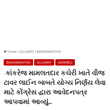
Home
/
GUJARAT
/
BANASKANTHA
BANASKANTHA
GUJARAT
KANKREJ
કાંકરેજ મામલતદાર કચેરી ખાતે વીજ
ટાવર લાઈન બાબતે યોગ્ય નિર્ણય લેવા
માટે કોંગ્રેસ દ્વારા આવેદનપત્ર
આપવામાં આવ્યું..