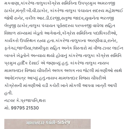
મકવાણા,કાંકરેજ તાલુકાકોંગ્રેસ સમિતિના ઉપપ્રમુખ અમરતજી
ઠાકોર,મંત્રી બી.વી.ઠાકોર, કાંકરેજ તાલુકા પંચાયત સદસ્ય મહેશભાઈ
જોષી રાનેર, વકીલ આર.ડી.દરજી,સતુભા જાદવ,યુવાનેતા ભરતજી
લેબુજી ઠાકોર,તાલુકા પંચાયત પૂર્વસદસ્ય પરબતજી વાઘેલા સહિત
વિશાળ સંખ્યામાં ખેડૂતો આગેવાનો,કોંગ્રેસ સમિતિના પદાધિકારીઓ,
કાર્યકરો ઉપસ્થિત રહ્યા હતા.કાંકરેજ તાલુકાના અરણીવાડા,રાનેર,
ફતેગઢ,જાળીયા,લક્ષ્મીપુરા સહિત અનેક વિસ્તારો માં વીજ ટાવર લાઈન
બાબતે ખેડૂતોને અન્યાય થયો હોવાનું કાંકરેજ તાલુકા કોંગ્રેસ સમિતિ
પ્રમુખ હાર્દિક દેસાઈ એ જણાવ્યું હતું. કાંકરેજ તાલુકા નાયબ
મામલતદાર વિજય ચૌધરીને અલગ અલગ નવ જેટલી માંગણીઓ સાથે
આવેદનપત્ર આપ્યું હતું.નાયબ મામલતદાર વિજય ચૌધરીએ
કોંગ્રેસની માંગણીઓ વડી કચેરી ખાતે મોકલી આપવા ખાત્રી આપી
હતી.
નટવર કે.પ્રજાપતિ,થરા
મો. 99795 21530