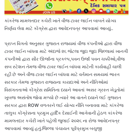
કાંકરેજ મામલતદાર કચેરી ખાતે વીજ ટાવર લાઈન બાબતે યોગ્ય
નિર્ણય લેવા માટે કોંગ્રેસ દ્વારા આવેદનપત્ર આપવામાં આવ્યું..
પ્રાપ્ત વિગતો અનુસાર ગુજરાત રાજ્યમાં વીજ કંપનીઓ દ્વારા વીજ
ટાવર લાઈન બાંધવા માટે અંદાજે ૨૬ જેટલા જુદા જુદા જિલ્લામાં ખાનગી
કંપનીઓ દ્વારા સૌર ઊર્જાના પ્રકલ્પ,પવન ઉર્જા પવન ચક્કીઓ,વીજ
સબ સ્ટેશન તેમજ વીજ ટાવર લાઈન બાંધવા માટેની કાર્યવાહી ચાલી
રહી છે અને વીજ ટાવર લાઈન બાંધવા માટે વર્તમાન સમયમાં ભારત
સરકાર તેમજ ગુજરાત રાજ્યના કાયદાઓ અને નીતિઓમાં
વિસંગતતાઓ કોંગ્રેસ સમિતિના ધ્યાને આવતાં અસર ગ્રસ્ત ખેડૂતોમાં
ખુબજ અસંતોષ જોવા મળ્યો છે ત્યારે આ વાતને ધ્યાને લઈ ગુજરાત
સરકાર દ્વારા ROW વળતરને લઈ યોગ્ય નીતિ બનાવવા માટે કાંકરેજ
તાલુકા કોંગ્રેસના પ્રમુખ હાર્દિક દેસાઈની આગેવાની હેઠળ કાંકરેજ
મામલતદાર કચેરી ખાતે પહેલી જુલાઈ ૨૦૨૬ ના રોજ આવેદનપત્ર
આપવામાં આવ્યું હતું.જિલ્લા પંચાયત પૂર્વપ્રમુખ બચુજી