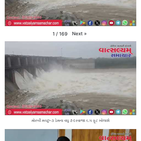
Next
»
1
/
169
મોરબી મચ્છુ-૩ ડેમના વઘુ ૭ દરવાજા ૬.૫ ફૂટ ખોલાશે