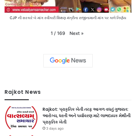
CJP ની સરકારે બે માંગ સ્વીકારી શિક્ષણ મંત્રીના રાજીનામાની માંગ પર કાલે નિર્ણય
Next
»
1
/
169
Rajkot News
Rajkot: પ્રાકૃતિક ખેતી તરફ આગળ વધતું ગુજરાત:
આરોગ્ય, ધરતી અને પર્યાવરણ માટે લાભદાયક મેથીની
પ્રાકૃતિક ખેતી
3 days ago