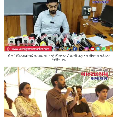
મોરબી જિલ્લામાં ભારે વરસાદ ના કારણે બિનજરૂરી ઘરની બહાર ન નીકળવા કલેક્ટરે
અપીલ કરી