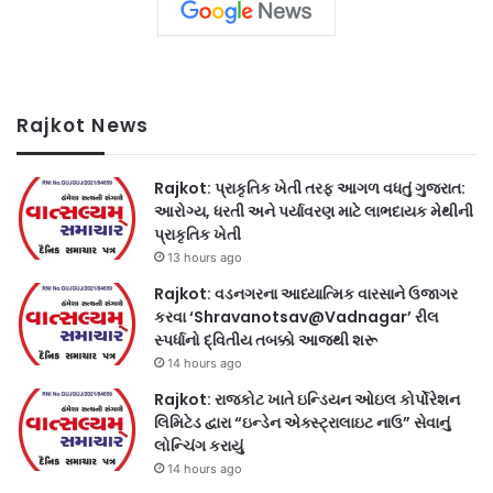
Rajkot News
Rajkot: પ્રાકૃતિક ખેતી તરફ આગળ વધતું ગુજરાત:
આરોગ્ય, ધરતી અને પર્યાવરણ માટે લાભદાયક મેથીની
પ્રાકૃતિક ખેતી
13 hours ago
Rajkot: વડનગરના આધ્યાત્મિક વારસાને ઉજાગર
કરવા ‘Shravanotsav@Vadnagar’ રીલ
સ્પર્ધાનો દ્વિતીય તબક્કો આજથી શરૂ
14 hours ago
Rajkot: રાજકોટ ખાતે ઇન્ડિયન ઓઇલ કોર્પોરેશન
લિમિટેડ દ્વારા “ઇન્ડેન એક્સ્ટ્રાલાઇટ નાઉ” સેવાનું
લોન્ચિંગ કરાયું
14 hours ago