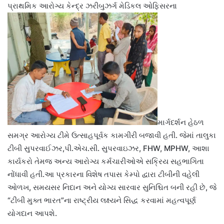
પ્રાથમિક આરોગ્ય કેન્દ્ર ઝરીબુઝર્ગ મેડિકલ ઓફિસરના
માર્ગદર્શન હેઠળ
સમગ્ર આરોગ્ય ટીમે ઉત્સાહપૂર્વક કામગીરી બજાવી હતી. જેમાં તાલુકા
ટીબી સુપરવાઈઝર,પી.એચ.સી. સુપરવાઇઝર, FHW, MPHW, આશા
કાર્યકરો તેમજ અન્ય આરોગ્ય કર્મચારીઓએ સક્રિય સહભાગિતા
નોંધાવી હતી.આ પ્રકારના વિશેષ તપાસ કેમ્પો દ્વારા ટીબીની વહેલી
ઓળખ, સમયસર નિદાન અને યોગ્ય સારવાર સુનિશ્ચિત બની રહી છે, જે
“ટીબી મુક્ત ભારત”ના રાષ્ટ્રીય લક્ષ્યને સિદ્ધ કરવામાં મહત્વપૂર્ણ
યોગદાન આપશે.