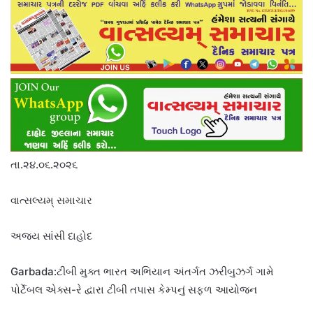
તા.૨૪.૦૬.૨૦૨૬
વાત્સલ્યમ્ સમાચાર
અજય સાંસી દાહોદ
Garbada:ટીબી મુક્ત ભારત અભિયાન અંતર્ગત ઝરીબુઝર્ગ ગામે
પોર્ટેબલ એક્સ-રે દ્વારા ટીબી તપાસ કેમ્પનું સફળ આયોજન