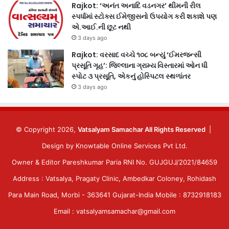
Rajkot: ‘અનંત અનાદિ વડનગર’ થીમની રીલ
સ્પર્ધામાં સ્ટોક્સ ઈમેજીસનો ઉપયોગ કરી શકાશે પણ
એ.આઈ.ની છૂટ નથી
3 days ago
Rajkot: વરસાદ વચ્ચે ૧૦૮ બન્યું ‘ઈમરજન્સી
પ્રસૂતિ ગૃહ’: જિલ્લાના ગ્રામ્ય વિસ્તારમાં ઓન ધી
સ્પોટ ૩ પ્રસૂતિ, એકનું હોસ્પિટલ સ્થળાંતર
3 days ago
© Copyright 2026,
Vatsalyam Samachar All Rights Reserved
|
Design by
Knowtable Online Services Pvt Ltd.
Owner & Editor Pareshkumar Paria RNI No. GUJGUJ/2021/84659
Address : Vatsalya, Pragaty Clinic, Ambedkar Coloney, Rohidash
Para Main Road, Morbi - 363641 Gujarat-India Mobile : 8732918183
Email : vatsalyamsamachar@gmail.com