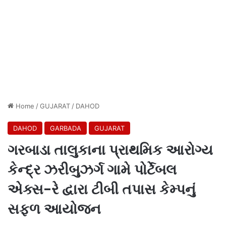
Home
/
GUJARAT
/
DAHOD
DAHOD
GARBADA
GUJARAT
ગરબાડા તાલુકાના પ્રાથમિક આરોગ્ય
કેન્દ્ર ઝરીબુઝર્ગ ગામે પોર્ટેબલ
એક્સ-રે દ્વારા ટીબી તપાસ કેમ્પનું
સફળ આયોજન