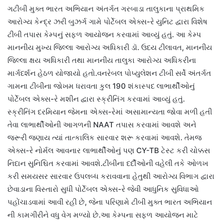
ગટીબી મુક્ત ભારત અભિયાન અંતર્ગત ગરબાડા તાલુકાના પ્રાથમિક
આરોગ્ય કેન્દ્ર ઝરી બુઝર્ગ ગામે પોર્ટેબલ એક્સ-રે યુનિટ દ્વારા વિશેષ
ટીબી તપાસ કેમ્પનું સફળ આયોજન કરવામાં આવ્યું હતું. આ કેમ્પ
માનનીય મુખ્ય જિલ્લા આરોગ્ય અધિકારી ડૉ. ઉદય ટીલાવત, માનનીય
જિલ્લા ક્ષય અધિકારી તથા માનનીય તાલુકા આરોગ્ય અધિકરીના
માર્ગદર્શન હેઠળ યોજાયો હતો.વનરેબલ પોપ્યુલેશન ટીબી સર્વે અંતર્ગત
ગામના ટીબીના જોખમ ધરાવતા કુલ 190 શંકાસ્પદ લાભાર્થીઓનું
પોર્ટેબલ એક્સ-રે મશીન દ્વારા સ્ક્રીનિંગ કરવામાં આવ્યું હતું.
સ્ક્રીનિંગ દરમિયાન જેમના એક્સ-રેમાં અસામાન્યતા જોવા મળી હતી
તેવા લાભાર્થીઓની આગળની NAAT તપાસ કરવામાં આવશે અને
જરૂરી જણાય ત્યાં તાત્કાલિક સારવાર શરૂ કરવામાં આવશે. તેમજ
એક્સ-રે નોર્મલ આવનાર લાભાર્થીઓનું પણ CY-TB ટેસ્ટ કરી ચોક્કસ
નિદાન સુનિશ્ચિત કરવામાં આવશે.ટીબીના દર્દીઓની વહેલી તકે ઓળખ
કરી સમયસર સારવાર ઉપલબ્ધ કરાવવાના હેતુથી આરોગ્ય વિભાગ દ્વારા
છેવાડાના વિસ્તારો સુધી પોર્ટેબલ એક્સ-રે જેવી આધુનિક સુવિધાઓ
પહોંચાડવામાં આવી રહી છે, જેના પરિણામે ટીબી મુક્ત ભારત અભિયાન
ની કામગીરીને વધુ વેગ મળ્યો છે.આ કેમ્પના સફળ આયોજન માટે