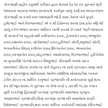
ગોકલાણી સહીત રઘુવંશી પરીવાર દ્વારા થરામાં ઠેર ઠેર દર ગુરૂવારે શ્રી
જલારામ બાપાનાં ભજન સત્સંગનો કાર્યક્ર્મ ચાલું કર્યો.સ્વ.અચરતલાલ
ગોકલાણી ના પગલે રામ-લક્ષ્મણની જોડી સમા તેમના બંને પુત્રો
હર્ષદભાઈ અને નિરંજનભાઈ એ ૫ મી ડિસેમ્બર ૨૦૧૨ (સાડાતેર વર્ષ) થી
ચાલું કરેલ ભજન સત્સંગ અવિરત ચાલી રાખ્યો છે.ત્યારે “શ્રી જલારામ
ગૌ સત્સંગ”ના સહયોગથી રમીલાબેન ઠક્કર, હેતલબેન ઠક્કર,અંજુબેન
ઠક્કર,રક્ષાબેન ઠક્કર, યોગેશભાઈ ઠક્કર,હરિભાઈ સોની,મધુભાઈ સોની,
ભગવતીબેન સિંઘવ,કલીબેન ઠક્કર,શિલ્પાબેન ઠક્કર, ભાવનાબેન
ઠક્કર,તરૂણાબેન ઠક્કર,મોહનભાઈ આસોપાલવ, નિરંજનભાઈ હરિપેલેસ
ના મુખારવિંદે બેન્જો માસ્ટર વિષ્ણુભાઈ ગૌસ્વામી તબલા વાદક
વસંતભાઈ મીરના તબલા ના તાલે ઘેઘુરવડ ના નામે પ્રખ્યાત તાણા ખાતે
ચામુંડા માતાજીના સાનિધ્યમાં આવેલ તક્ષશિલા સોસાયટીમા બનાસ
ટેરીન સેન્ટર ના માલિક કનુભાઈ પ્રજાપતિ ની મનોકામના પૂર્ણ થતા
૨૫ મી જૂન ૨૦૨૬ ને ગુરૂવાર ના રોજ રાત્રે ૮.૩૦ થી ૧૧.૩૦ કલાક
સુધી કાંકરેજી હિંદવાણી પરગણા પ્રજાપતિ સમાજના પ્રમુખ
અણદાભાઈ પ્રજાપતિ,ઊણ પરગણા પ્રજાપતિ સમાજના મંત્રી
ઉમેશભાઈ પ્રજાપતિ,થરા નગર પાલિકા કારોબારી અધ્યક્ષ રસિકભાઈ