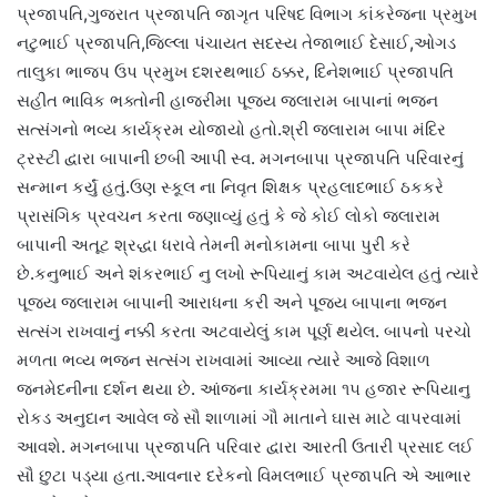
પ્રજાપતિ,ગુજરાત પ્રજાપતિ જાગૃત પરિષદ વિભાગ કાંકરેજના પ્રમુખ
નટુભાઈ પ્રજાપતિ,જિલ્લા પંચાયત સદસ્ય તેજાભાઈ દેસાઈ,ઓગડ
તાલુકા ભાજપ ઉપ પ્રમુખ દશરથભાઈ ઠક્કર, દિનેશભાઈ પ્રજાપતિ
સહીત ભાવિક ભક્તોની હાજરીમા પૂજ્ય જલારામ બાપાનાં ભજન
સત્સંગનો ભવ્ય કાર્યક્રમ યોજાયો હતો.શ્રી જલારામ બાપા મંદિર
ટ્રસ્ટી દ્વારા બાપાની છબી આપી સ્વ. મગનબાપા પ્રજાપતિ પરિવારનું
સન્માન કર્યું હતું.ઉણ સ્કૂલ ના નિવૃત શિક્ષક પ્રહલાદભાઈ ઠકકરે
પ્રાસંગિક પ્રવચન કરતા જણાવ્યું હતું કે જે કોઈ લોકો જલારામ
બાપાની અતૂટ શ્રદ્ધા ધરાવે તેમની મનોકામના બાપા પુરી કરે
છે.કનુભાઈ અને શંકરભાઈ નુ લખો રૂપિયાનું કામ અટવાયેલ હતું ત્યારે
પૂજ્ય જલારામ બાપાની આરાધના કરી અને પૂજ્ય બાપાના ભજન
સત્સંગ રાખવાનું નક્કી કરતા અટવાયેલું કામ પૂર્ણ થયેલ. બાપનો પરચો
મળતા ભવ્ય ભજન સત્સંગ રાખવામાં આવ્યા ત્યારે આજે વિશાળ
જનમેદનીના દર્શન થયા છે. આંજના કાર્યક્રમમા ૧૫ હજાર રૂપિયાનુ
રોકડ અનુદાન આવેલ જે સૌ શાળામાં ગૌ માતાને ઘાસ માટે વાપરવામાં
આવશે. મગનબાપા પ્રજાપતિ પરિવાર દ્વારા આરતી ઉતારી પ્રસાદ લઈ
સૌ છુટા પડ્યા હતા.આવનાર દરેકનો વિમલભાઈ પ્રજાપતિ એ આભાર