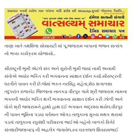
તાણા ખાતે તક્ષશિલા સોસાયટી માં પૂ.જલારામ બાપાનાં ભજન સત્સંગ
નો ભવ્ય કાર્યક્રમ યોજાયો..
સૌરાષ્ટ્ર્ની ભુમી એટલે સંત અને સુરોની ભુમી જયાં નામી અનામી
સંતોએ અઘોર ભકિત કરી ભગવાનના સાક્ષાત દર્શન કર્યા.સૌરાષ્ટ્રની
ધરતીને પાવન કરી છે.જેમાં ભકત નરસિંહ મહેતા,શેઠ શગાળશા
તદુપરાંત રાજકોટ જિલ્લાના નાનક્ડા વીરપુર ગામે શ્રી જલારામ નામના
ભક્તની અઘોર ભકિત થકી ભગવાનના સાક્ષાત દર્શન કરી ઝોળી અને
ધોકો શ્રી જલારામને હાથો હાથ દઈ ભગવાન અદ્રશ્ય થયેલ.વીરપુર
ની પાવન ભૂમિના પડઘા વર્તમાન ઓગડ તાલુકાના મુખ્ય મથક થરામાં
પડતાં તાલુકાના રઘુવંશી પરીવારના ભાઈઓ બહેનો બાળકો વિગેરે
સંતશ્રીજલાબાપુ ની અહલેક જગાવેલ.સ્વ ચરતલાલ શિવરામભાઈ