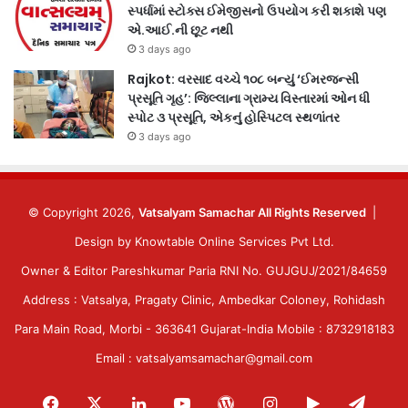
સ્પર્ધામાં સ્ટોક્સ ઈમેજીસનો ઉપયોગ કરી શકાશે પણ
એ.આઈ.ની છૂટ નથી
3 days ago
Rajkot: વરસાદ વચ્ચે ૧૦૮ બન્યું ‘ઈમરજન્સી
પ્રસૂતિ ગૃહ’: જિલ્લાના ગ્રામ્ય વિસ્તારમાં ઓન ધી
સ્પોટ ૩ પ્રસૂતિ, એકનું હોસ્પિટલ સ્થળાંતર
3 days ago
© Copyright 2026,
Vatsalyam Samachar All Rights Reserved
|
Design by
Knowtable Online Services Pvt Ltd.
Owner & Editor Pareshkumar Paria RNI No. GUJGUJ/2021/84659
Address : Vatsalya, Pragaty Clinic, Ambedkar Coloney, Rohidash
Para Main Road, Morbi - 363641 Gujarat-India Mobile : 8732918183
Email : vatsalyamsamachar@gmail.com
Facebook
X
LinkedIn
YouTube
WordPress
Instagram
Google
Tele