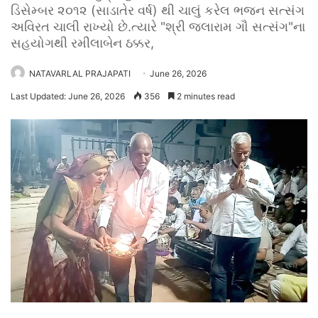
ડિસેમ્બર ૨૦૧૨ (સાડાતેર વર્ષ) થી ચાલું કરેલ ભજન સત્સંગ
અવિરત ચાલી રાખ્યો છે.ત્યારે "શ્રી જલારામ ગૌ સત્સંગ"ના
સહયોગથી રમીલાબેન ઠક્કર,
NATAVARLAL PRAJAPATI
June 26, 2026
Last Updated: June 26, 2026
356
2 minutes read