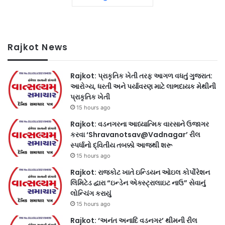
Rajkot News
Rajkot: પ્રાકૃતિક ખેતી તરફ આગળ વધતું ગુજરાત:
આરોગ્ય, ધરતી અને પર્યાવરણ માટે લાભદાયક મેથીની
પ્રાકૃતિક ખેતી
15 hours ago
Rajkot: વડનગરના આધ્યાત્મિક વારસાને ઉજાગર
કરવા ‘Shravanotsav@Vadnagar’ રીલ
સ્પર્ધાનો દ્વિતીય તબક્કો આજથી શરૂ
15 hours ago
Rajkot: રાજકોટ ખાતે ઇન્ડિયન ઓઇલ કોર્પોરેશન
લિમિટેડ દ્વારા “ઇન્ડેન એક્સ્ટ્રાલાઇટ નાઉ” સેવાનું
લોન્ચિંગ કરાયું
15 hours ago
Rajkot: ‘અનંત અનાદિ વડનગર’ થીમની રીલ