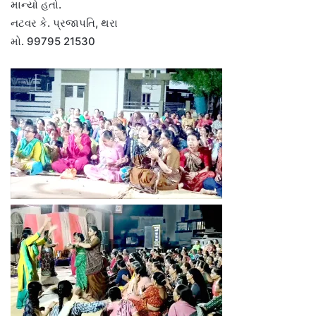
માન્યો હતો.
નટવર કે. પ્રજાપતિ, થરા
મો. 99795 21530