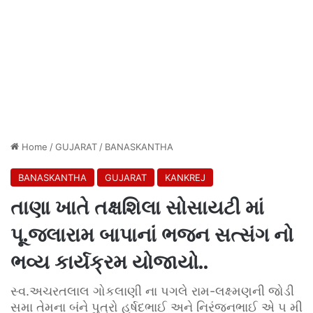
Home
/
GUJARAT
/
BANASKANTHA
BANASKANTHA
GUJARAT
KANKREJ
તાણા ખાતે તક્ષશિલા સોસાયટી માં
પૂ.જલારામ બાપાનાં ભજન સત્સંગ નો
ભવ્ય કાર્યક્રમ યોજાયો..
સ્વ.અચરતલાલ ગોકલાણી ના પગલે રામ-લક્ષ્મણની જોડી
સમા તેમના બંને પુત્રો હર્ષદભાઈ અને નિરંજનભાઈ એ ૫ મી