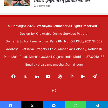
સ્પોટ ૩ પ્રસૂતિ, એકનું હોસ્પિટલ સ્થળાંતર
5 days ago
© Copyright 2026,
Vatsalyam Samachar All Rights Reserved
|
Design by
Knowtable Online Services Pvt Ltd.
Owner & Editor Pareshkumar Paria RNI No. GUJGUJ/2021/84659
Address : Vatsalya, Pragaty Clinic, Ambedkar Coloney, Rohidash
Para Main Road, Morbi - 363641 Gujarat-India Mobile : 8732918183
Email : vatsalyamsamachar@gmail.com
Facebook
X
LinkedIn
YouTube
WordPress
Instagram
Google
Tele
Play
WhatsApp