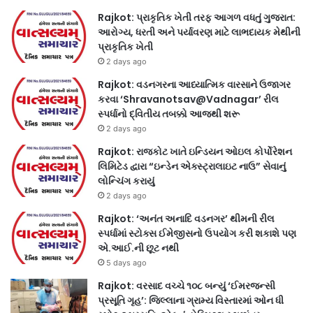
Rajkot: પ્રાકૃતિક ખેતી તરફ આગળ વધતું ગુજરાત:
આરોગ્ય, ધરતી અને પર્યાવરણ માટે લાભદાયક મેથીની
પ્રાકૃતિક ખેતી
2 days ago
Rajkot: વડનગરના આધ્યાત્મિક વારસાને ઉજાગર
કરવા ‘Shravanotsav@Vadnagar’ રીલ
સ્પર્ધાનો દ્વિતીય તબક્કો આજથી શરૂ
2 days ago
Rajkot: રાજકોટ ખાતે ઇન્ડિયન ઓઇલ કોર્પોરેશન
લિમિટેડ દ્વારા “ઇન્ડેન એક્સ્ટ્રાલાઇટ નાઉ” સેવાનું
લોન્ચિંગ કરાયું
2 days ago
Rajkot: ‘અનંત અનાદિ વડનગર’ થીમની રીલ
સ્પર્ધામાં સ્ટોક્સ ઈમેજીસનો ઉપયોગ કરી શકાશે પણ
એ.આઈ.ની છૂટ નથી
5 days ago
Rajkot: વરસાદ વચ્ચે ૧૦૮ બન્યું ‘ઈમરજન્સી
પ્રસૂતિ ગૃહ’: જિલ્લાના ગ્રામ્ય વિસ્તારમાં ઓન ધી