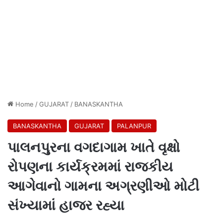
Home
/
GUJARAT
/
BANASKANTHA
BANASKANTHA
GUJARAT
PALANPUR
પાલનપુરના વગદાગામ ખાતે વૃક્ષો
રોપણના કાર્યક્રમમાં રાજકીય
આગેવાનો ગામના અગ્રણીઓ મોટી
સંખ્યામાં હાજર રહ્યા