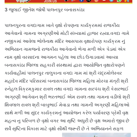
3 જુલાઈ જીતેશ જોષી પાલનપુર બનાસકાંઠા
પાલનપુરના વગદાગામ ખાતે વૃક્ષો રોપણના કાર્યક્રમમાં રાજકીય
આગેવાનો ગામના અગ્રણીઓ મોટી સંખ્યામાં હાજર રહ્યા.વગદા ગામે
નજીકમાં આવેલા ભોલેનાથ મંદિર આસપાસ વૃક્ષારોપણ કાર્યક્રમ નું
અભિયાન ગામજનો રાજકીય આગેવાનો ભેગા મળી એક પેડમાં એક
નામ વૃક્ષો વરસાદના આગમન પહેલા આ છોડ ઉગાડવામાં આવ્યા
બનાસકાંઠા જિલ્લા સહકારી સંસ્થામાં દ્વારા આયોજિત વૃક્ષારોપણને
કાર્યવાહીમાં પાલનપુર તાલુકાના વગદા ગામ માં શ્રી ચંદ્રમોલેસ્વર
મહાદેવ મંદિર પરિસરમાં બનાસકાંઠા જિલ્લા મહિલા મોરચા મંત્રી શ્રી
સ્નેહલ વિક્રમકુમાર રાવલ તથા વગદા ગામના સરપંચ શ્રી કેસરભાઈ
અગ્રણી આગેવાન શ્રી ભરતભાઈ એમ રાવલ તથા ગામના વડીલો શ્રી
શિવલાલ રાવલ શ્રી બાબુભાઈ મેવાડા તથા ગામની અગ્રણી મહિલાઓ
સાથે મળી આ સુંદર કાર્યક્રમનું આયોજન કરેલ પર્યાવરણ પ્રેમી વૃક્ષ
મહત્વ નુ પરિબળ છે વૃક્ષો વગર આ સૃષ્ટિ અધુરી છે વૃક્ષ અમારો જીવ છે
સર્વે સૃષ્ટિના વિકાસ માટે વૃક્ષો સૌથી જરૂરી છે તે અભિયાનને સફળ