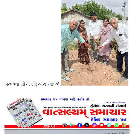
બનાવવા સૌએ સહયોગ આપ્યો.