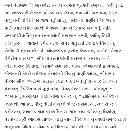
અને પેયજળ તેમજ નર્મદા કેનાલ અંગેના પ્રશ્નોની રજૂઆત કરી હતી.
ધારાસભ્યશ્રીએ જુના વીજપોલ બદલવા, નવા બોર બનાવવા, રાપર
તાલુકાની વાંઢોમાં પેયજળ પહોંચાડવું, નર્મદાના પાણીથી ડેમ ભરવા,
પાઈપલાઈન વિતરણથી પેયજળ માળખું ઉત્કૃષ્ટ બનાવવું, અતિ
વરસાદથી ક્ષતિગ્રસ્ત રસ્તાઓની મરામ્મત કરવી, અતિવૃષ્ટિથી
ક્ષતિગ્રસ્ત તળાવોને રિપેર કરવા, રાપર શહેરમાં ટ્રાફિક નિયમન,
ખેતીવાડી નુકશાની સર્વે, ઓવરલોડ વાહનોનું નિયમન, ગાગોદર કેનાલ
રિપેરીંગ કામકાજ, સીમના રસ્તાઓની મરામ્મત, કાનમેર ખાતે
અંડરપાસનું નિર્માણ, ખેડૂતોને સમયસર વીજ કનેક્શનની ફાળવણી,
ભોજનારી ડેમને નર્મદાના કેનાલની પીવાનું પાણી આપવું, ભીમાસર
પીએચસીમાં આરોગ્ય સ્ટાફની ઘટ, પાણી બંધ હોય ત્યારે ડેમ અને
કેનાલનું રિપેરિંગ કાર્ય પૂર્ણ કરવું, ડોક્યુમેન્ટમાં નામ એકસૂત્રતા
જાળવવા, સરણેશ્વર વાંઢમાં વીજ કનેક્શન, જ્યોતિગ્રામ કનેક્શન
ઝડપથી આપવા, પીજીવીસીએલ લો વોલ્ટેજ સમસ્યા, નલ સે જલ
કનેક્શન, લખાગઢ ગામે પ્રાથમિક શાળામાં નવા ઓરડાનું નિર્માણ,
પ્રધાનમંત્રી આવાસ યોજનાના હપ્તાની નિયમિત ચૂકવણી તેમજ રાપર
તાલુકાના વિવિધ ગામોમાં પાણી વિતરણ અંગેની સમસ્યાઓ બાબતે