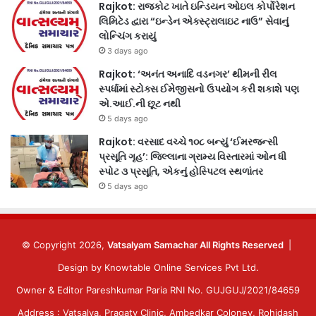
Rajkot: રાજકોટ ખાતે ઇન્ડિયન ઓઇલ કોર્પોરેશન
લિમિટેડ દ્વારા “ઇન્ડેન એક્સ્ટ્રાલાઇટ નાઉ” સેવાનું
લોન્ચિંગ કરાયું
3 days ago
Rajkot: ‘અનંત અનાદિ વડનગર’ થીમની રીલ
સ્પર્ધામાં સ્ટોક્સ ઈમેજીસનો ઉપયોગ કરી શકાશે પણ
એ.આઈ.ની છૂટ નથી
5 days ago
Rajkot: વરસાદ વચ્ચે ૧૦૮ બન્યું ‘ઈમરજન્સી
પ્રસૂતિ ગૃહ’: જિલ્લાના ગ્રામ્ય વિસ્તારમાં ઓન ધી
સ્પોટ ૩ પ્રસૂતિ, એકનું હોસ્પિટલ સ્થળાંતર
5 days ago
© Copyright 2026,
Vatsalyam Samachar All Rights Reserved
|
Design by
Knowtable Online Services Pvt Ltd.
Owner & Editor Pareshkumar Paria RNI No. GUJGUJ/2021/84659
Address : Vatsalya, Pragaty Clinic, Ambedkar Coloney, Rohidash