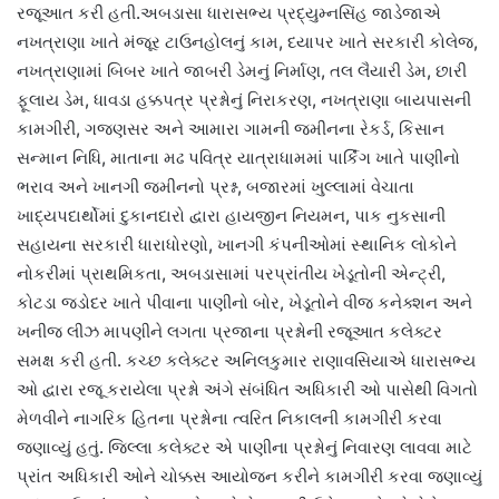
રજૂઆત કરી હતી.અબડાસા ધારાસભ્ય પ્રદ્યુમ્નસિંહ જાડેજાએ
નખત્રાણા ખાતે મંજૂર ટાઉનહોલનું કામ, દયાપર ખાતે સરકારી કોલેજ,
નખત્રાણામાં બિબર ખાતે જાબરી ડેમનું નિર્માણ, તલ લૈયારી ડેમ, છારી
ફૂલાય ડેમ, ધાવડા હક્કપત્ર પ્રશ્નોનું નિરાકરણ, નખત્રાણા બાયપાસની
કામગીરી, ગજણસર અને આમારા ગામની જમીનના રેકર્ડ, કિસાન
સન્માન નિધિ, માતાના મઢ પવિત્ર યાત્રાધામમાં પાર્કિંગ ખાતે પાણીનો
ભરાવ અને ખાનગી જમીનનો પ્રશ્ન, બજારમાં ખુલ્લામાં વેચાતા
ખાદ્યપદાર્થોમાં દુકાનદારો દ્વારા હાયજીન નિયમન, પાક નુકસાની
સહાયના સરકારી ધારાધોરણો, ખાનગી કંપનીઓમાં સ્થાનિક લોકોને
નોકરીમાં પ્રાથમિકતા, અબડાસામાં પરપ્રાંતીય ખેડૂતોની એન્ટ્રી,
કોટડા જડોદર ખાતે પીવાના પાણીનો બોર, ખેડૂતોને વીજ કનેક્શન અને
ખનીજ લીઝ માપણીને લગતા પ્રજાના પ્રશ્નોની રજૂઆત કલેક્ટર
સમક્ષ કરી હતી. કચ્છ કલેક્ટર અનિલકુમાર રાણાવસિયાએ ધારાસભ્ય
ઓ દ્વારા રજૂ કરાયેલા પ્રશ્નો અંગે સંબંધિત અધિકારી ઓ પાસેથી વિગતો
મેળવીને નાગરિક હિતના પ્રશ્નોના ત્વરિત નિકાલની કામગીરી કરવા
જણાવ્યું હતું. જિલ્લા કલેક્ટર એ પાણીના પ્રશ્નોનું નિવારણ લાવવા માટે
પ્રાંત અધિકારી ઓને ચોક્કસ આયોજન કરીને કામગીરી કરવા જણાવ્યું