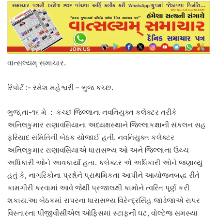
વાત્સલ્યમ્ સમાચાર.
રિપોર્ટ :- રમેશ મહેશ્વરી – ભુજ કચ્છ.
ભુજ,તા-૧૬ મે : કચ્છ જિલ્લાના નવનિયુક્ત કલેક્ટર તરીકે
અનિલકુમાર રાણાવસિયાના અધ્યક્ષસ્થાને જિલ્લાકક્ષાની સંકલન સહ
ફરિયાદ સમિતિની બેઠક યોજાઈ હતી. નવનિયુક્ત કલેક્ટર
અનિલકુમાર રાણાવસિયાએ ધારાસભ્ય ઓ અને જિલ્લાના ઉચ્ચ
અધિકારી ઓને આવકાર્યા હતા. કલેક્ટર એ અધિકારી ઓને જણાવ્યું
હતું કે, નાગરિકોના પ્રશ્નોને પ્રાથમિકતા આપીને આયોજનબદ્ધ રીતે
કામગીરી કરવામાં આવે જેથી પ્રજાલક્ષી કામોને ત્વરિત પૂર્ણ કરી
શકાય.આ બેઠકમાં રાપરના ધારાસભ્ય વિરેન્દ્રસિંહ જાડેજાએ રાપર
વિસ્તારના પીજીવીસીએલ ઓફિસમાં સ્ટાફની ઘટ, વોલ્ટેજ સમસ્યા