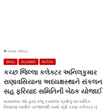
Home
/
BHUJ
BHUJ
GUJARAT
KUTCH
કચ્છ જિલ્લા કલેક્ટર અનિલકુમાર
રાણાવસિયાના અધ્યક્ષસ્થાને સંકલન
સહ ફરિયાદ સમિતિની બેઠક યોજાઈ
ધારાસભ્ય ઓ દ્વારા રજૂ કરાયેલા પ્રશ્નોનું તાત્કાલિક
નિવારણ લાવીને પ્રજાલક્ષી કામો પૂર્ણ કરવા કલેક્ટર નું