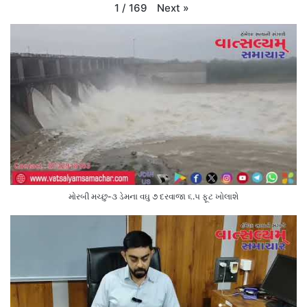
Next
»
1
/
169
મોરબી મચ્છુ-૩ ડેમના વઘુ ૭ દરવાજા ૬.૫ ફૂટ ખોલાશે