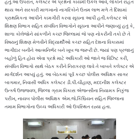
હતું.આ ઉપરાંત, કલેક્ટર એ પ્રશ્નોનો કાયમી ઉકેલ આવે, લોકોને રાહત
થાય અને સરકારી માળખાનો નાગરિકોને ઉત્તમ લાભ મળે તે દિશામાં
પ્રાથમિકતા આપીને કામગીરી કરવા સૂચના આપી હતી.કલેક્ટર એ
શિક્ષણ વિભાગ સહિત સંબંધિત વિભાગોને સૂચના આપીને જણાવ્યું હતું કે,
શાળા કોલેજોને સાંકળીને કચ્છ જિલ્લામાં જે પણ નોકરીની તકો છે તે
વિષયનું શિક્ષણ મેળવીને વિદ્યાર્થીઓ કચ્છ સહિત દેશના વિકાસમાં
ભાગીદાર બનીને આત્મનિર્ભર બને ખૂબ જ જરૂરી છે. જ્યાં પણ પ્રજાનું
બહોળું હિત હોય એવા પ્રશ્નો માટે અધિકારી ઓ જાતે જ વિઝિટ કરી,
સંબંધિત વિભાગો સાથે બેઠક કરીને નિરાકરણ લાવે તે બાબતે કલેક્ટર એ
માર્ગદર્શન આપ્યું હતું. આ બેઠકમાં પૂર્વ કચ્છ પોલીસ અધિક્ષક સાગર
બાગમાર, નિવાસી અધિક કલેક્ટર ડી.પી.ચૌહાણ, મદદનીશ કલેક્ટર
ઉત્કર્ષ ઉજ્જવલ, જિલ્લા ગ્રામ વિકાસ એજન્સીના નિયામક નિકુંજ
પરીખ, નાયબ પોલીસ અધિક્ષક એમ.જે.કિશ્ચિયન સહિત જિલ્લાના
તમામ વિભાગોના ઉચ્ચ અધિકારી ઓ ઉપસ્થિત રહ્યા હતા.