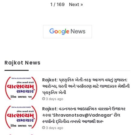
Next
»
1
/
169
Rajkot News
Rajkot: પ્રાકૃતિક ખેતી તરફ આગળ વધતું ગુજરાત:
આરોગ્ય, ધરતી અને પર્યાવરણ માટે લાભદાયક મેથીની
પ્રાકૃતિક ખેતી
3 days ago
Rajkot: વડનગરના આધ્યાત્મિક વારસાને ઉજાગર
કરવા ‘Shravanotsav@Vadnagar’ રીલ
સ્પર્ધાનો દ્વિતીય તબક્કો આજથી શરૂ
3 days ago