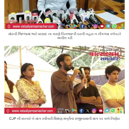
મોરબી જિલ્લામાં ભારે વરસાદ ના કારણે બિનજરૂરી ઘરની બહાર ન નીકળવા કલેક્ટરે
અપીલ કરી
CJP ની સરકારે બે માંગ સ્વીકારી શિક્ષણ મંત્રીના રાજીનામાની માંગ પર કાલે નિર્ણય