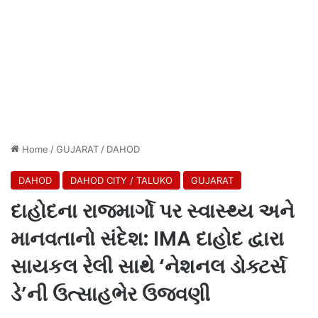
Home
/
GUJARAT
/
DAHOD
DAHOD
DAHOD CITY / TALUKO
GUJARAT
દાહોદના રાજમાર્ગો પર સ્વાસ્થ્ય અને
માનવતાનો સંદેશ: IMA દાહોદ દ્વારા
સાયકલ રેલી સાથે ‘નેશનલ ડોક્ટર્સ
ડે’ની ઉત્સાહભેર ઉજવણી