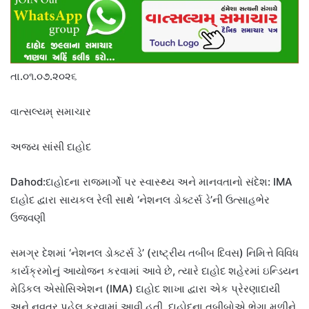
તા.૦૧.૦૭.૨૦૨૬
વાત્સલ્યમ્ સમાચાર
અજય સાંસી દાહોદ
Dahod:દાહોદના રાજમાર્ગો પર સ્વાસ્થ્ય અને માનવતાનો સંદેશ: IMA
દાહોદ દ્વારા સાયકલ રેલી સાથે ‘નેશનલ ડોક્ટર્સ ડે’ની ઉત્સાહભેર
ઉજવણી
સમગ્ર દેશમાં ‘નેશનલ ડોક્ટર્સ ડે’ (રાષ્ટ્રીય તબીબ દિવસ) નિમિત્તે વિવિધ
કાર્યક્રમોનું આયોજન કરવામાં આવે છે, ત્યારે દાહોદ શહેરમાં ઇન્ડિયન
મેડિકલ એસોસિએશન (IMA) દાહોદ શાખા દ્વારા એક પ્રેરણાદાયી
અને નવતર પહેલ કરવામાં આવી હતી. દાહોદના તબીબોએ ભેગા મળીને