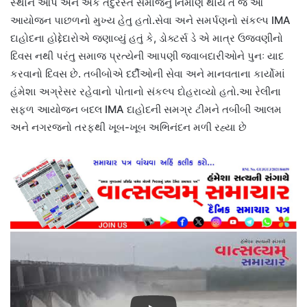
સ્થાન આપે અને એક તંદુરસ્ત સમાજનું નિર્માણ થાય તે જ આ
આયોજન પાછળનો મુખ્ય હેતુ હતો.સેવા અને સમર્પણનો સંકલ્પ IMA
દાહોદના હોદ્દેદારોએ જણાવ્યું હતું કે, ડોક્ટર્સ ડે એ માત્ર ઉજવણીનો
દિવસ નથી પરંતુ સમાજ પ્રત્યેની આપણી જવાબદારીઓને પુનઃ યાદ
કરવાનો દિવસ છે. તબીબોએ દર્દીઓની સેવા અને માનવતાના કાર્યોમાં
હંમેશા અગ્રેસર રહેવાનો પોતાનો સંકલ્પ દોહરાવ્યો હતો.આ રેલીના
સફળ આયોજન બદલ IMA દાહોદની સમગ્ર ટીમને તબીબી આલમ
અને નગરજનો તરફથી ખૂબ-ખૂબ અભિનંદન મળી રહ્યા છે