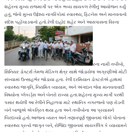
શહેરના મુખ્ય રાજમાર્ગો પર એક ભવ્ય સાયકલ રેલીનું આયોજન કર્યું
હતું, જેનો મુખ્ય ઉદ્દેશ્ય નાગરિકોમાં સ્વાસ્થ્ય, ફિટનેસ અને માનવતાનો
સંદેશ પહોંચાડવાનો હતો.રેલી દાહોદ શહેર અને આસપાસના વિસ્તા
રના નામી તબીબો,
સિનિયર ડોક્ટર્સ તેમજ મેડિકલ ક્ષેત્ર સાથે જોડાયેલા અગ્રણીઓ મોટી
સંખ્યામાં ઉત્સાહભેર જોડાયા હતા. રેલી દરમિયાન ડોક્ટરોએ હાથમાં
સ્વાસ્થ્ય જાગૃતિ, નિયમિત વ્યાયામ, અને અંગદાન જેવા માનવતાવાદી
વિષયોના પ્લેકાર્ડ્સ અને બેનરો રાખ્યા હતા.શહેરના મુખ્ય માર્ગો પરથી
પસાર થયેલી આ રેલીને નિહાળવા માટે સ્થાનિક નગરજનો પણ રોડની
બંને બાજુએ એકત્રિત થયા હતા અને તબીબોના આ પ્રયાસને
બિરદાવ્યો હતો.આજના વ્યસ્ત અને તણાવપૂર્ણ જીવનમાં લોકો પોતાના
સ્વાસ્થ્ય પ્રત્યે જાગૃત બને, રોજિંદા જીવનમાં સાયકલિંગ કે વ્યાયામને