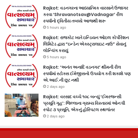
Rajkot: વડનગરના આધ્યાત્મિક વારસાને ઉજાગર
કરવા ‘Shravanotsav@Vadnagar’ રીલ
સ્પર્ધાનો દ્વિતીય તબક્કો આજથી શરૂ
5 hours ago
Rajkot: રાજકોટ ખાતે ઇન્ડિયન ઓઇલ કોર્પોરેશન
લિમિટેડ દ્વારા “ઇન્ડેન એક્સ્ટ્રાલાઇટ નાઉ” સેવાનું
લોન્ચિંગ કરાયું
5 hours ago
Rajkot: ‘અનંત અનાદિ વડનગર’ થીમની રીલ
સ્પર્ધામાં સ્ટોક્સ ઈમેજીસનો ઉપયોગ કરી શકાશે પણ
એ.આઈ.ની છૂટ નથી
2 days ago
Rajkot: વરસાદ વચ્ચે ૧૦૮ બન્યું ‘ઈમરજન્સી
પ્રસૂતિ ગૃહ’: જિલ્લાના ગ્રામ્ય વિસ્તારમાં ઓન ધી
સ્પોટ ૩ પ્રસૂતિ, એકનું હોસ્પિટલ સ્થળાંતર
2 days ago