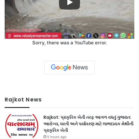
Sorry, there was a YouTube error.
Rajkot News
Rajkot: પ્રાકૃતિક ખેતી તરફ આગળ વધતું ગુજરાત:
આરોગ્ય, ધરતી અને પર્યાવરણ માટે લાભદાયક મેથીની
પ્રાકૃતિક ખેતી
5 hours ago