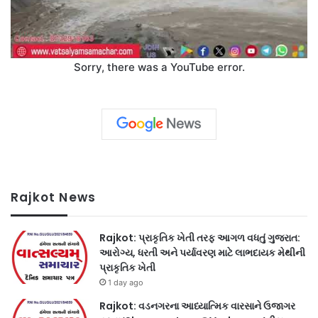
Sorry, there was a YouTube error.
Rajkot News
Rajkot: પ્રાકૃતિક ખેતી તરફ આગળ વધતું ગુજરાત:
આરોગ્ય, ધરતી અને પર્યાવરણ માટે લાભદાયક મેથીની
પ્રાકૃતિક ખેતી
1 day ago
Rajkot: વડનગરના આધ્યાત્મિક વારસાને ઉજાગર