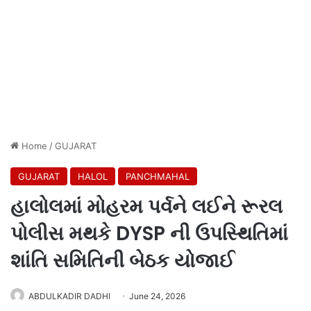
Home
/
GUJARAT
GUJARAT
HALOL
PANCHMAHAL
હાલોલમાં મોહરમ પર્વને લઈને રૂરલ
પોલીસ મથકે DYSP ની ઉપસ્થિતિમાં
શાંતિ સમિતિની બેઠક યોજાઈ
ABDULKADIR DADHI
June 24, 2026