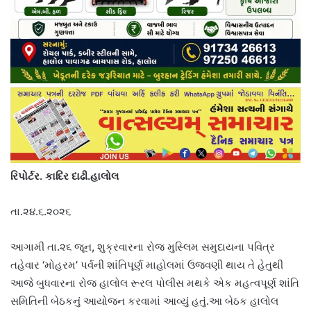
રિપોર્ટર. કાદિર દાઢી.હાલોલ
તા.૨૪.૬.૨૦૨૬
આગામી તા.૨૬ જૂન, શુક્રવારના રોજ મુસ્લિમ સમુદાયના પવિત્ર
તહેવાર ‘મોહરમ’ પર્વની શાંતિપૂર્ણ માહોલમાં ઉજવણી થાય તે હેતુથી
આજે બુધવારના રોજ હાલોલ રૂરલ પોલીસ મથકે એક મહત્વપૂર્ણ શાંતિ
સમિતિની બેઠકનું આયોજન કરવામાં આવ્યું હતું.આ બેઠક હાલોલ