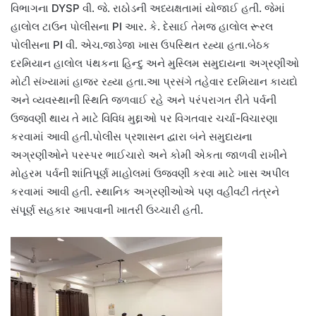
વિભાગના DYSP વી. જે. રાઠોડની અધ્યક્ષતામાં યોજાઈ હતી. જેમાં
હાલોલ ટાઉન પોલીસના PI આર. કે. દેસાઈ તેમજ હાલોલ રૂરલ
પોલીસના PI વી. એચ.જાડેજા ખાસ ઉપસ્થિત રહ્યા હતા.બેઠક
દરમિયાન હાલોલ પંથકના હિન્દુ અને મુસ્લિમ સમુદાયના અગ્રણીઓ
મોટી સંખ્યામાં હાજર રહ્યા હતા.આ પ્રસંગે તહેવાર દરમિયાન કાયદો
અને વ્યવસ્થાની સ્થિતિ જળવાઈ રહે અને પરંપરાગત રીતે પર્વની
ઉજવણી થાય તે માટે વિવિધ મુદ્દાઓ પર વિગતવાર ચર્ચા-વિચારણા
કરવામાં આવી હતી.પોલીસ પ્રશાસન દ્વારા બંને સમુદાયના
અગ્રણીઓને પરસ્પર ભાઈચારો અને કોમી એકતા જાળવી રાખીને
મોહરમ પર્વની શાંતિપૂર્ણ માહોલમાં ઉજવણી કરવા માટે ખાસ અપીલ
કરવામાં આવી હતી. સ્થાનિક અગ્રણીઓએ પણ વહીવટી તંત્રને
સંપૂર્ણ સહકાર આપવાની ખાતરી ઉચ્ચારી હતી.