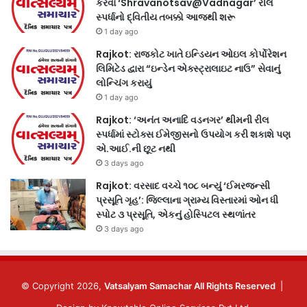
કરવા ‘Shravanotsav@Vadnagar’ રીલ
સ્પર્ધાનો દ્વિતીય તબક્કો આજથી શરૂ
1 day ago
Rajkot: રાજકોટ ખાતે ઇન્ડિયન ઓઇલ કોર્પોરેશન
લિમિટેડ દ્વારા “ઇન્ડેન એક્સ્ટ્રાલાઇટ નાઉ” સેવાનું
લોન્ચિંગ કરાયું
1 day ago
Rajkot: ‘અનંત અનાદિ વડનગર’ થીમની રીલ
સ્પર્ધામાં સ્ટોક્સ ઈમેજીસનો ઉપયોગ કરી શકાશે પણ
એ.આઈ.ની છૂટ નથી
3 days ago
Rajkot: વરસાદ વચ્ચે ૧૦૮ બન્યું ‘ઈમરજન્સી
પ્રસૂતિ ગૃહ’: જિલ્લાના ગ્રામ્ય વિસ્તારમાં ઓન ધી
સ્પોટ ૩ પ્રસૂતિ, એકનું હોસ્પિટલ સ્થળાંતર
3 days ago
© Copyright 2026,
Vatsalyam Samachar All Rights Reserved
|