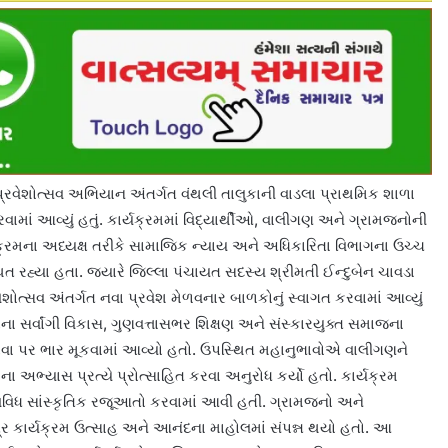
્રવેશોત્સવ અભિયાન અંતર્ગત વંથલી તાલુકાની વાડલા પ્રાથમિક શાળા
ામાં આવ્યું હતું. કાર્યક્રમમાં વિદ્યાર્થીઓ, વાલીગણ અને ગ્રામજનોની
્યક્રમના અધ્યક્ષ તરીકે સામાજિક ન્યાય અને અધિકારિતા વિભાગના ઉચ્ચ
ત રહ્યા હતા. જ્યારે જિલ્લા પંચાયત સદસ્ય શ્રીમતી ઈન્દુબેન ચાવડા
ેશોત્સવ અંતર્ગત નવા પ્રવેશ મેળવનાર બાળકોનું સ્વાગત કરવામાં આવ્યું
ા સર્વાંગી વિકાસ, ગુણવત્તાસભર શિક્ષણ અને સંસ્કારયુક્ત સમાજના
કરવા પર ભાર મૂકવામાં આવ્યો હતો. ઉપસ્થિત મહાનુભાવોએ વાલીગણને
અભ્યાસ પ્રત્યે પ્રોત્સાહિત કરવા અનુરોધ કર્યો હતો. કાર્યક્રમ
 વિવિધ સાંસ્કૃતિક રજૂઆતો કરવામાં આવી હતી. ગ્રામજનો અને
 કાર્યક્રમ ઉત્સાહ અને આનંદના માહોલમાં સંપન્ન થયો હતો. આ