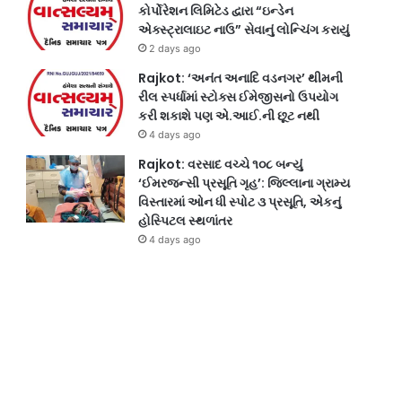
કોર્પોરેશન લિમિટેડ દ્વારા “ઇન્ડેન
એક્સ્ટ્રાલાઇટ નાઉ” સેવાનું લોન્ચિંગ કરાયું
2 days ago
Rajkot: ‘અનંત અનાદિ વડનગર’ થીમની
રીલ સ્પર્ધામાં સ્ટોક્સ ઈમેજીસનો ઉપયોગ
કરી શકાશે પણ એ.આઈ.ની છૂટ નથી
4 days ago
Rajkot: વરસાદ વચ્ચે ૧૦૮ બન્યું
‘ઈમરજન્સી પ્રસૂતિ ગૃહ’: જિલ્લાના ગ્રામ્ય
વિસ્તારમાં ઓન ધી સ્પોટ ૩ પ્રસૂતિ, એકનું
હોસ્પિટલ સ્થળાંતર
4 days ago