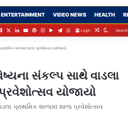
ENTERTAINMENT
VIDEO NEWS
HEALTH
R
Facebook
X
LinkedIn
YouTube
WordPress
Instagram
Google Play
Telegram
WhatsApp
Random Artic
Switch sk
Login
્રાથમિક શાળામાં શાળા પ્રવેશોત્સવ યોજાયો
યના સંકલ્પ સાથે વાડલા
 પ્રવેશોત્સવ યોજાયો
લા પ્રાથમિક શાળામાં શાળા પ્રવેશોત્સવ