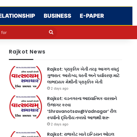
ELATIONSHIP
BUSINESS
E-PAPER
le
in
Search
for
Rajkot News
Rajkot: પ્રાકૃતિક ખેતી તરફ આગળ વધતું
ગુજરાત: આરોગ્ય, ધરતી અને પર્યાવરણ માટે
લાભદાયક મેથીની પ્રાકૃતિક ખેતી
2 days ago
Rajkot: વડનગરના આધ્યાત્મિક વારસાને
ઉજાગર કરવા
‘Shravanotsav@Vadnagar’ રીલ
સ્પર્ધાનો દ્વિતીય તબક્કો આજથી શરૂ
2 days ago
Rajkot: રાજકોટ ખાતે ઇન્ડિયન ઓઇલ