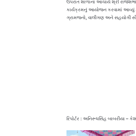
ઉપરાંત શાળાના આચાર્ય શ્રી રાજેશભાઈ
કાર્યક્રમનું આયોજન કરવામાં આવ્યું હ
ગ્રામજનો, વાલીગણ અને સહયોગી સૌન
રિપોર્ટર : અનિરૂધસિંહ બાબરીયા – કે