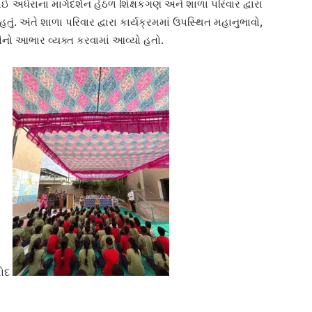
 અધેરાના માર્ગદર્શન હેઠળ શિક્ષકગણ અને શાળા પરિવાર દ્વારા
તું. અંતે શાળા પરિવાર દ્વારા કાર્યક્રમમાં ઉપસ્થિત મહાનુભાવો,
ો આભાર વ્યક્ત કરવામાં આવ્યો હતો.
શોદ