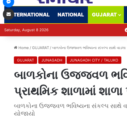
Share via Email
INTERNATIONAL
NATIONAL
GUJARAT
Saturday, August 8 2026
Home
/
GUJARAT
/
બાળકોના ઉજ્જવળ ભવિષ્યના સંકલ્પ સાથે વાડલા પ
GUJARAT
JUNAGADH
JUNAGADH CITY / TALUKO
બાળકોના ઉજ્જવળ ભવિષ્
પ્રાથમિક શાળામાં શાળા
બાળકોના ઉજ્જવળ ભવિષ્યના સંકલ્પ સાથે વાડ
યોજાયો