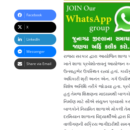
Facebook
X
LinkedIn
Messenger
રાજ્ય સરકાર દ્વારા આયોજિત શાળા પ
ખાતે શાળા પ્રવેશોત્સવનું આયોજન કરવ
Share via Email
ઉત્સાહભેર ઉપસ્થિત રહ્યાં હતાં. કાર
અધિકારી શ્રી અનંત એન. ગર્ગ ઉપસ્થિ
વિશેષ અતિથિ તરીકે જોડાયા હતા. પ્રવ
હતું તેમજ શિક્ષણના માધ્યમથી બાળકોન
નિર્માણ માટે સૌએ સંયુક્ત પ્રયાસો 
બાળકોને નિયમિત શાળાએ મોકલી તેમના 
દરમિયાન શાળાના વિદ્યાર્થીઓ દ્વારા
વાલીગણની સક્રિય ભાગીદારીથી સમગ્ર