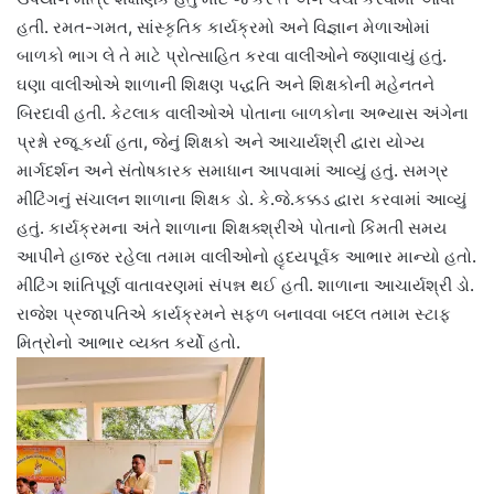
હતી. રમત-ગમત, સાંસ્કૃતિક કાર્યક્રમો અને વિજ્ઞાન મેળાઓમાં
બાળકો ભાગ લે તે માટે પ્રોત્સાહિત કરવા વાલીઓને જણાવાયું હતું.
ઘણા વાલીઓએ શાળાની શિક્ષણ પદ્ધતિ અને શિક્ષકોની મહેનતને
બિરદાવી હતી. કેટલાક વાલીઓએ પોતાના બાળકોના અભ્યાસ અંગેના
પ્રશ્નો રજૂ કર્યા હતા, જેનું શિક્ષકો અને આચાર્યશ્રી દ્વારા યોગ્ય
માર્ગદર્શન અને સંતોષકારક સમાધાન આપવામાં આવ્યું હતું. સમગ્ર
મીટિંગનું સંચાલન શાળાના શિક્ષક ડો. કે.જે.કક્કડ દ્વારા કરવામાં આવ્યું
હતું. કાર્યક્રમના અંતે શાળાના શિક્ષક્શ્રીએ પોતાનો કિંમતી સમય
આપીને હાજર રહેલા તમામ વાલીઓનો હૃદયપૂર્વક આભાર માન્યો હતો.
મીટિંગ શાંતિપૂર્ણ વાતાવરણમાં સંપન્ન થઈ હતી. શાળાના આચાર્યશ્રી ડો.
રાજેશ પ્રજાપતિએ કાર્યક્રમને સફળ બનાવવા બદલ તમામ સ્ટાફ
મિત્રોનો આભાર વ્યક્ત કર્યો હતો.