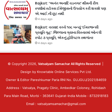
Rajkot: ‘અનંત અનાદિ વડનગર’ થીમની રીલ
સ્પર્ધામાં સ્ટોક્સ ઈમેજીસનો ઉપયોગ કરી શકાશે પણ
એ.આઈ.ની છૂટ નથી
4 days ago
Rajkot: વરસાદ વચ્ચે ૧૦૮ બન્યું ‘ઈમરજન્સી
પ્રસૂતિ ગૃહ’: જિલ્લાના ગ્રામ્ય વિસ્તારમાં ઓન ધી
સ્પોટ ૩ પ્રસૂતિ, એકનું હોસ્પિટલ સ્થળાંતર
4 days ago
© Copyright 2026,
Vatsalyam Samachar All Rights Reserved
|
Design by
Knowtable Online Services Pvt Ltd.
Owner & Editor Pareshkumar Paria RNI No. GUJGUJ/2021/84659
Address : Vatsalya, Pragaty Clinic, Ambedkar Coloney, Rohidash
Para Main Road, Morbi - 363641 Gujarat-India Mobile : 8732918183
Email : vatsalyamsamachar@gmail.com