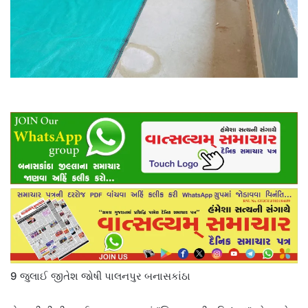
9 જુલાઈ જીતેશ જોષી પાલનપુર બનાસકાંઠા