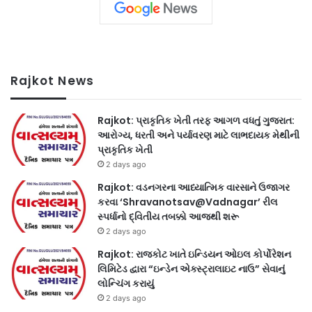
Rajkot News
Rajkot: પ્રાકૃતિક ખેતી તરફ આગળ વધતું ગુજરાત:
આરોગ્ય, ધરતી અને પર્યાવરણ માટે લાભદાયક મેથીની
પ્રાકૃતિક ખેતી
2 days ago
Rajkot: વડનગરના આધ્યાત્મિક વારસાને ઉજાગર
કરવા ‘Shravanotsav@Vadnagar’ રીલ
સ્પર્ધાનો દ્વિતીય તબક્કો આજથી શરૂ
2 days ago
Rajkot: રાજકોટ ખાતે ઇન્ડિયન ઓઇલ કોર્પોરેશન
લિમિટેડ દ્વારા “ઇન્ડેન એક્સ્ટ્રાલાઇટ નાઉ” સેવાનું
લોન્ચિંગ કરાયું
2 days ago