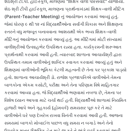
શેઠશ્રી ટી.પી. હાઈસ્કૂલ, માલણમાં “શિક્ષક વાલી પરિસંવાદ” યોજાયો.
શેઠ શ્રી ટીપી હાઈસ્કૂલ, માલણના પ્રાર્થનાખંડમાં શિક્ષક-વાલી મીટિંગ
(Parent-Teacher Meeting) નું આયોજન કરવામાં આવ્યું હતું.
જેમાં ધોરણ ૯ થી ૧૨ નાં વિદ્યાર્થીઓના સર્વાંગી વિકાસ અને શિક્ષણના
સ્તરને વધુ મજબૂત બનાવવાના આશયથી એક ભવ્ય શિક્ષક-વાલી
મીટિંગનું આયોજન કરવામાં આવ્યું હતું. આ મીટિંગમાં મોટી સંખ્યામાં
વાલીશ્રીઓ ઉત્સાહભેર ઉપસ્થિત રહ્યા હતા. કાર્યક્રમની શરૂઆત
પ્રાર્થનાથી કરવામાં આવી હતી. ત્યારબાદ શાળાના આચાર્યશ્રી દ્વારા
ઉપસ્થિત તમામ વાલીઓનું શાબ્દિક સ્વાગત કરવામાં આવ્યું હતું અને
શિક્ષણમાં વાલીઓની ભૂમિકા કેટલી મહત્વની છે તેના પર પ્રકાશ પાડ્યો
હતો. શાળાના આચાર્યશ્રી ડો. રાજેશ પ્રજાપતિએ વાલીઓને તેમના
બાળકોના એકમ કસોટી, પરીક્ષા અને તેના પરિણામ વિષે માહિતગાર
કરવામાં આવ્યા હતા. જે વિદ્યાર્થીઓ ભણવામાં નબળા છે, તેમના પર
વિશેષ ધ્યાન આપવા માટે ચર્ચા થઈ હતી. વિદ્યાર્થીઓ શાળામાં નિયમિત
હાજરી આપે અને ગૃહકાર્ય (હોમવર્ક) સમયસર પૂરું કરે તે માટે
વાલીઓને ઘરે પણ દેખરેખ રાખવા વિનંતી કરવામાં આવી હતી. આજના
સમયમાં બાળકો મોબાઈલ પાછળ વધુ સમય ન બગાડે અને તેનો
ઉપયોગ માત્ર શૈક્ષણિક હેતુ માટે જ કરે તે અંગે ચર્ચા કરવામાં આવી