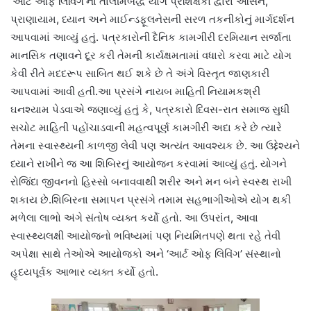
‘આર્ટ ઓફ લિવિંગ’ના તાલીમબદ્ધ યોગ પ્રશિક્ષકો દ્વારા આસન,
પ્રાણાયામ, ધ્યાન અને માઈન્ડફૂલનેસની સરળ તકનીકોનું માર્ગદર્શન
આપવામાં આવ્યું હતું. પત્રકારોની દૈનિક કામગીરી દરમિયાન સર્જાતા
માનસિક તણાવને દૂર કરી તેમની કાર્યક્ષમતામાં વધારો કરવા માટે યોગ
કેવી રીતે મદદરૂપ સાબિત થઈ શકે છે તે અંગે વિસ્તૃત જાણકારી
આપવામાં આવી હતી.આ પ્રસંગે નાયબ માહિતી નિયામકશ્રી
ઘનશ્યામ પેડવાએ જણાવ્યું હતું કે, પત્રકારો દિવસ-રાત સમાજ સુધી
સચોટ માહિતી પહોંચાડવાની મહત્વપૂર્ણ કામગીરી અદા કરે છે ત્યારે
તેમના સ્વાસ્થ્યની કાળજી લેવી પણ અત્યંત આવશ્યક છે. આ ઉદ્દેશ્યને
ધ્યાને રાખીને જ આ શિબિરનું આયોજન કરવામાં આવ્યું હતું. યોગને
રોજિંદા જીવનનો હિસ્સો બનાવવાથી શરીર અને મન બંને સ્વસ્થ રાખી
શકાય છે.શિબિરના સમાપન પ્રસંગે તમામ સહભાગીઓએ યોગ થકી
મળેલા લાભો અંગે સંતોષ વ્યક્ત કર્યો હતો. આ ઉપરાંત, આવા
સ્વાસ્થ્યલક્ષી આયોજનો ભવિષ્યમાં પણ નિયમિતપણે થતા રહે તેવી
અપેક્ષા સાથે તેઓએ આયોજકો અને ‘આર્ટ ઓફ લિવિંગ’ સંસ્થાનો
હૃદયપૂર્વક આભાર વ્યક્ત કર્યો હતો.