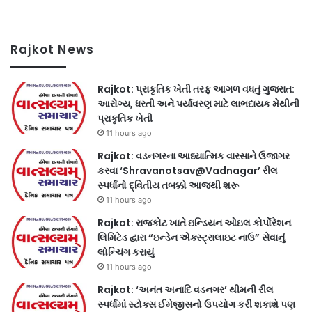
Rajkot News
Rajkot: પ્રાકૃતિક ખેતી તરફ આગળ વધતું ગુજરાત:
આરોગ્ય, ધરતી અને પર્યાવરણ માટે લાભદાયક મેથીની
પ્રાકૃતિક ખેતી
11 hours ago
Rajkot: વડનગરના આધ્યાત્મિક વારસાને ઉજાગર
કરવા ‘Shravanotsav@Vadnagar’ રીલ
સ્પર્ધાનો દ્વિતીય તબક્કો આજથી શરૂ
11 hours ago
Rajkot: રાજકોટ ખાતે ઇન્ડિયન ઓઇલ કોર્પોરેશન
લિમિટેડ દ્વારા “ઇન્ડેન એક્સ્ટ્રાલાઇટ નાઉ” સેવાનું
લોન્ચિંગ કરાયું
11 hours ago
Rajkot: ‘અનંત અનાદિ વડનગર’ થીમની રીલ
સ્પર્ધામાં સ્ટોક્સ ઈમેજીસનો ઉપયોગ કરી શકાશે પણ