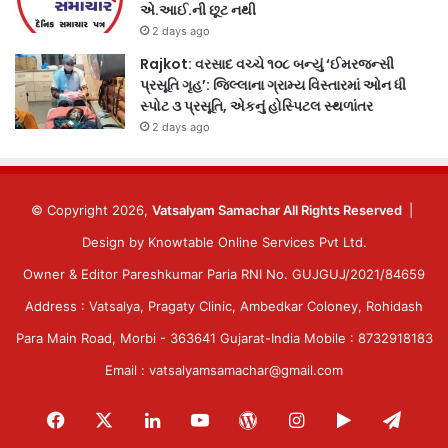
એ.આઈ.ની છૂટ નથી
2 days ago
Rajkot: વરસાદ વચ્ચે ૧૦૮ બન્યું ‘ઈમરજન્સી
પ્રસૂતિ ગૃહ’: જિલ્લાના ગ્રામ્ય વિસ્તારમાં ઓન ધી
સ્પોટ ૩ પ્રસૂતિ, એકનું હોસ્પિટલ સ્થળાંતર
2 days ago
© Copyright 2026,
Vatsalyam Samachar All Rights Reserved
|
Design by
Knowtable Online Services Pvt Ltd.
Owner & Editor Pareshkumar Paria RNI No. GUJGUJ/2021/84659
Address : Vatsalya, Pragaty Clinic, Ambedkar Coloney, Rohidash
Para Main Road, Morbi - 363641 Gujarat-India Mobile : 8732918183
Email : vatsalyamsamachar@gmail.com
Facebook
X
LinkedIn
YouTube
WordPress
Instagram
Google
Tele