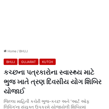
Home
/
BHUJ
BHUJ
GUJARAT
KUTCH
કચ્છના પત્રકારોના સ્વાસ્થ્ય માટે
ભુજ ખાતે ત્રણ દિવસીય યોગ શિબિર
યોજાઈ
જિલ્લા માહિતી કચેરી ભુજ-કચ્છ અને ‘આર્ટ ઓફ
લિવિંગ’ના સંયુક્ત ઉપક્રમે યોજાયેલી શિબિરમાં