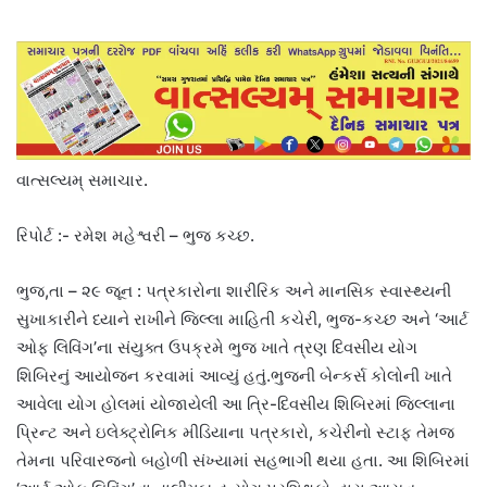
વાત્સલ્યમ્ સમાચાર.
રિપોર્ટ :- રમેશ મહેશ્વરી – ભુજ કચ્છ.
ભુજ,તા – ૨૯ જૂન : પત્રકારોના શારીરિક અને માનસિક સ્વાસ્થ્યની
સુખાકારીને ધ્યાને રાખીને જિલ્લા માહિતી કચેરી, ભુજ-કચ્છ અને ‘આર્ટ
ઓફ લિવિંગ’ના સંયુક્ત ઉપક્રમે ભુજ ખાતે ત્રણ દિવસીય યોગ
શિબિરનું આયોજન કરવામાં આવ્યું હતું.ભુજની બેન્કર્સ કોલોની ખાતે
આવેલા યોગ હોલમાં યોજાયેલી આ ત્રિ-દિવસીય શિબિરમાં જિલ્લાના
પ્રિન્ટ અને ઇલેક્ટ્રોનિક મીડિયાના પત્રકારો, કચેરીનો સ્ટાફ તેમજ
તેમના પરિવારજનો બહોળી સંખ્યામાં સહભાગી થયા હતા. આ શિબિરમાં