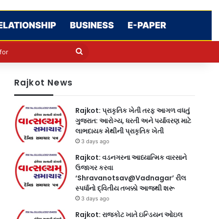
ELATIONSHIP
BUSINESS
E-PAPER
le
in
Search
for
Rajkot News
Rajkot: પ્રાકૃતિક ખેતી તરફ આગળ વધતું
ગુજરાત: આરોગ્ય, ધરતી અને પર્યાવરણ માટે
લાભદાયક મેથીની પ્રાકૃતિક ખેતી
3 days ago
Rajkot: વડનગરના આધ્યાત્મિક વારસાને
ઉજાગર કરવા
‘Shravanotsav@Vadnagar’ રીલ
સ્પર્ધાનો દ્વિતીય તબક્કો આજથી શરૂ
3 days ago
Rajkot: રાજકોટ ખાતે ઇન્ડિયન ઓઇલ