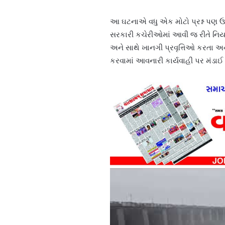
આ ઘટનાએ વધુ એક મોટો પ્રશ્ન પણ ઉભો
સરકારી કચેરીઓમાં આવી જ રીતે નિય
અને સાથે ખાનગી પ્રવૃત્તિઓ કરતા અ
કરવામાં આવનારી કાર્યવાહી પર મંડાઈ 