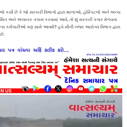
 કર્યો છે કે જો સરકારી વિભાગો દ્વારા શાળાઓ, હોસ્પિટલો અને અન્ય
મિત અને અચાનક તપાસ કરવામાં આવે, તો શું સરકારી પગાર મેળવતા
ન્ય કર્મચારીઓ પણ સામે આવશે? હવે સૌની નજર આરોગ્ય વિભાગ દ્વારા
છે.