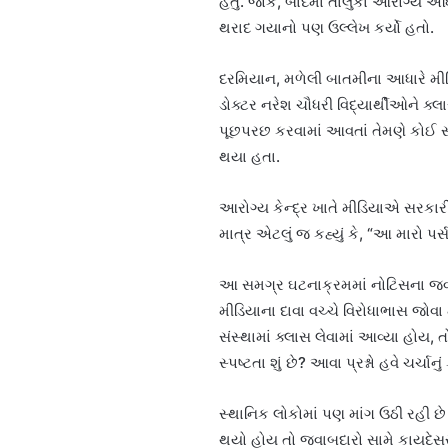
હતું. જોકે, બાદમાં તાલુકા આરોગ્ય અધ
થરાદ ગયાનો પણ ઉલ્લેખ કર્યો હતો.
દરમિયાન, મળેલી બાતમીના આધારે મીડિ
ડોક્ટર નરેશ ચૌધરી વિદ્યાર્થીઓને ક્લા
પૂછપરછ કરવામાં આવતાં તેમણે કોઈ 
થયા હતા.
આરોગ્ય કેન્દ્ર ખાતે મીડિયાએ સરકારી
માત્ર એટલું જ કહ્યું કે, “આ મારો પર
આ સમગ્ર ઘટનાક્રમમાં નોટિસના જવાબ
મીડિયાના દાવા વચ્ચે વિરોધાભાસ જો
સંસ્થામાં ક્લાસ લેવામાં આવ્યા હોય, 
સ્પષ્ટતા શું છે? આવા પ્રશ્નો હવે ચર્ચાનું 
સ્થાનિક લોકોમાં પણ માંગ ઉઠી રહી છ
થયો હોય તો જવાબદારો સામે કાયદેસરન