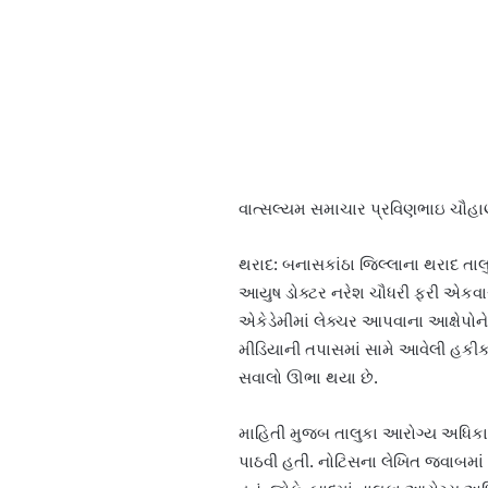
વાત્સલ્યમ સમાચાર પ્રવિણભાઇ ચૌહ
થરાદ: બનાસકાંઠા જિલ્લાના થરાદ તા
આયુષ ડોક્ટર નરેશ ચૌધરી ફરી એકવા
એકેડેમીમાં લેક્ચર આપવાના આક્ષેપોન
મીડિયાની તપાસમાં સામે આવેલી હકી
સવાલો ઊભા થયા છે.
માહિતી મુજબ તાલુકા આરોગ્ય અધિકા
પાઠવી હતી. નોટિસના લેખિત જવાબમાં તે