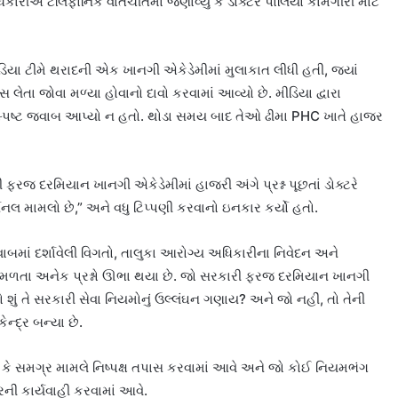
િકારીએ ટેલિફોનિક વાતચીતમાં જણાવ્યું કે ડોક્ટરે પોલિયો કામગીરી માટે
યા ટીમે થરાદની એક ખાનગી એકેડેમીમાં મુલાકાત લીધી હતી, જ્યાં
સ લેતા જોવા મળ્યા હોવાનો દાવો કરવામાં આવ્યો છે. મીડિયા દ્વારા
સ્પષ્ટ જવાબ આપ્યો ન હતો. થોડા સમય બાદ તેઓ ઢીમા PHC ખાતે હાજર
 ફરજ દરમિયાન ખાનગી એકેડેમીમાં હાજરી અંગે પ્રશ્ન પૂછતાં ડોક્ટરે
્સનલ મામલો છે,” અને વધુ ટિપ્પણી કરવાનો ઇનકાર કર્યો હતો.
માં દર્શાવેલી વિગતો, તાલુકા આરોગ્ય અધિકારીના નિવેદન અને
વા મળતા અનેક પ્રશ્નો ઊભા થયા છે. જો સરકારી ફરજ દરમિયાન ખાનગી
તો શું તે સરકારી સેવા નિયમોનું ઉલ્લંઘન ગણાય? અને જો નહીં, તો તેની
કેન્દ્ર બન્યા છે.
ે કે સમગ્ર મામલે નિષ્પક્ષ તપાસ કરવામાં આવે અને જો કોઈ નિયમભંગ
ી કાર્યવાહી કરવામાં આવે.