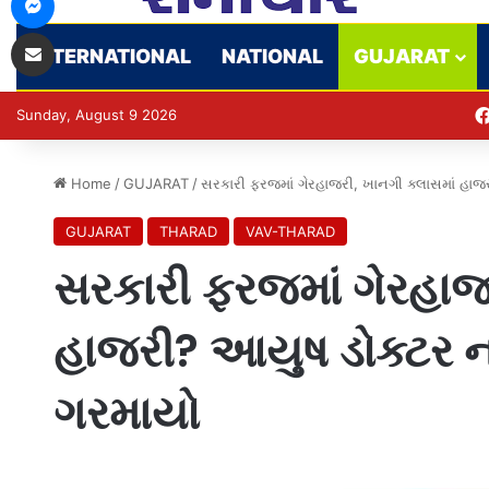
Share via Email
INTERNATIONAL
NATIONAL
GUJARAT
Sunday, August 9 2026
Home
/
GUJARAT
/
સરકારી ફરજમાં ગેરહાજરી, ખાનગી ક્લાસમાં હાજ
GUJARAT
THARAD
VAV-THARAD
સરકારી ફરજમાં ગેરહાજર
હાજરી? આયુષ ડોક્ટર ન
ગરમાયો