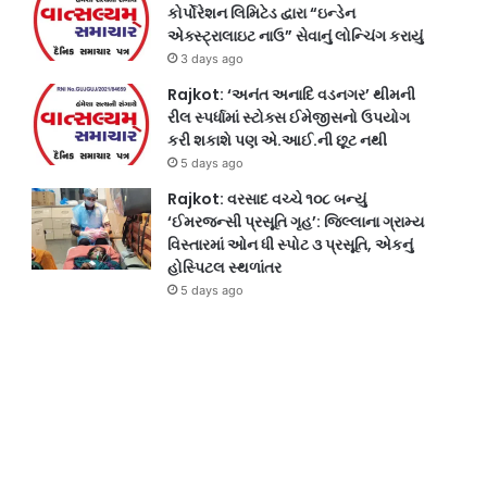
કોર્પોરેશન લિમિટેડ દ્વારા “ઇન્ડેન
એક્સ્ટ્રાલાઇટ નાઉ” સેવાનું લોન્ચિંગ કરાયું
3 days ago
Rajkot: ‘અનંત અનાદિ વડનગર’ થીમની
રીલ સ્પર્ધામાં સ્ટોક્સ ઈમેજીસનો ઉપયોગ
કરી શકાશે પણ એ.આઈ.ની છૂટ નથી
5 days ago
Rajkot: વરસાદ વચ્ચે ૧૦૮ બન્યું
‘ઈમરજન્સી પ્રસૂતિ ગૃહ’: જિલ્લાના ગ્રામ્ય
વિસ્તારમાં ઓન ધી સ્પોટ ૩ પ્રસૂતિ, એકનું
હોસ્પિટલ સ્થળાંતર
5 days ago