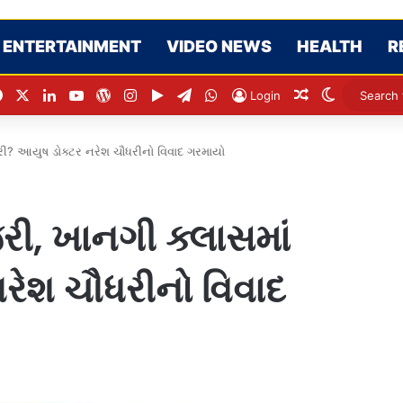
ENTERTAINMENT
VIDEO NEWS
HEALTH
R
Facebook
X
LinkedIn
YouTube
WordPress
Instagram
Google Play
Telegram
WhatsApp
Random Artic
Switch sk
Login
રી? આયુષ ડોક્ટર નરેશ ચૌધરીનો વિવાદ ગરમાયો
ી, ખાનગી ક્લાસમાં
રેશ ચૌધરીનો વિવાદ