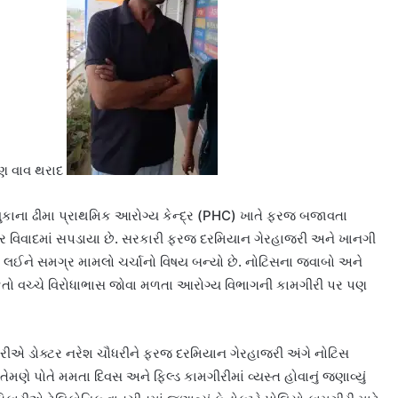
ાણ વાવ થરાદ
લુકાના ઢીમા પ્રાથમિક આરોગ્ય કેન્દ્ર (PHC) ખાતે ફરજ બજાવતા
ર વિવાદમાં સપડાયા છે. સરકારી ફરજ દરમિયાન ગેરહાજરી અને ખાનગી
ે લઈને સમગ્ર મામલો ચર્ચાનો વિષય બન્યો છે. નોટિસના જવાબો અને
કતો વચ્ચે વિરોધાભાસ જોવા મળતા આરોગ્ય વિભાગની કામગીરી પર પણ
રીએ ડોક્ટર નરેશ ચૌધરીને ફરજ દરમિયાન ગેરહાજરી અંગે નોટિસ
મણે પોતે મમતા દિવસ અને ફિલ્ડ કામગીરીમાં વ્યસ્ત હોવાનું જણાવ્યું