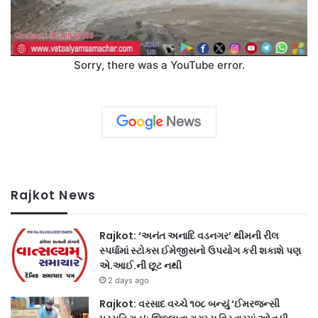
Sorry, there was a YouTube error.
Rajkot News
Rajkot: ‘અનંત અનાદિ વડનગર’ થીમની રીલ
સ્પર્ધામાં સ્ટોક્સ ઈમેજીસનો ઉપયોગ કરી શકાશે પણ
એ.આઈ.ની છૂટ નથી
2 days ago
Rajkot: વરસાદ વચ્ચે ૧૦૮ બન્યું ‘ઈમરજન્સી