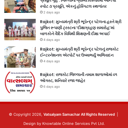
પ્રસૂતિ ગૃહ’: જિલ્લાના ગ્રામ્ય વિસ્તારમાં ઓન ધી
સ્પોટ ૩ પ્રસૂતિ, એકનું હોસ્પિટલ સ્થળાંતર
2 days ago
Rajkot: મુખ્યમંત્રી શ્રી ભૂપેન્દ્ર પટેલના હસ્તે શ્રી
પુજિત રૂપાણી ટ્રસ્ટના ‘દીક્ષાગ્રહણ સમારોહ’માં
બાળકોને વૈદિક વિધિથી શિક્ષણની દીક્ષા અપાઈ
4 days ago
Rajkot: મુખ્યમંત્રી શ્રી ભૂપેન્દ્ર પટેલનું રાજકોટ
ઈન્ટરનેશનલ એરપોર્ટ પર ઉષ્માભર્યું અભિવાદન
4 days ago
Rajkot: રાજકોટ જિલ્લાની તમામ શાળાઓમાં ૦૧
ઓગસ્ટ, શનિવારે રજા જાહેર
6 days ago
© Copyright 2026,
Vatsalyam Samachar All Rights Reserved
|
Design by
Knowtable Online Services Pvt Ltd.