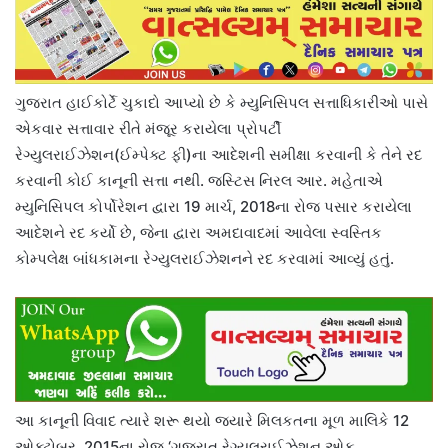
ગુજરાત હાઈકોર્ટે ચુકાદો આપ્યો છે કે મ્યુનિસિપલ સત્તાધિકારીઓ પાસે
એકવાર સત્તાવાર રીતે મંજૂર કરાયેલા પ્રોપર્ટી
રેગ્યુલરાઈઝેશન(ઈમ્પેક્ટ ફી)ના આદેશની સમીક્ષા કરવાની કે તેને રદ
કરવાની કોઈ કાનૂની સત્તા નથી. જસ્ટિસ નિરલ આર. મહેતાએ
મ્યુનિસિપલ કોર્પોરેશન દ્વારા 19 માર્ચ, 2018ના રોજ પસાર કરાયેલા
આદેશને રદ કર્યો છે, જેના દ્વારા અમદાવાદમાં આવેલા સ્વસ્તિક
કોમ્પલેક્ષ બાંધકામના રેગ્યુલરાઈઝેશનને રદ કરવામાં આવ્યું હતું.
આ કાનૂની વિવાદ ત્યારે શરૂ થયો જ્યારે મિલકતના મૂળ માલિકે 12
ઓક્ટોબર, 2015ના રોજ ‘ગુજરાત રેગ્યુલરાઈઝેશન ઓફ