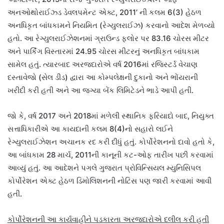
અનઓથોરાઈઝ્ડ ડેવલપમેન્ટ એક્ટ, 2011’ ની કલમ 6(3) હેઠળ
અનધિકૃત બાંધકામને નિયમિત (રેગ્યુલરાઈઝ) કરવાનો આદેશ મેળવ્યો
હતો. આ રેગ્યુલરાઈઝેશનમાં ગ્રાઉન્ડ ફ્લોર પર 83.16 ચોરસ મીટર
અને પાર્કિંગ વિસ્તારમાં 24.95 ચોરસ મીટરનું અનધિકૃત બાંધકામ
સામેલ હતું. ત્યારબાદ અરજદારોએ વર્ષ 2016માં રજિસ્ટર્ડ વેચાણ
દસ્તાવેજો (સેલ ડીડ) દ્વારા આ કોમ્પલેક્ષની દુકાનો અને ભોંયરાની
ખરીદી કરી હતી અને આ જગ્યા બેંક લિમિટેડને ભાડે આપી હતી.
જો કે, વર્ષ 2017 અને 2018માં મળેલી સ્થાનિક ફરિયાદો બાદ, નિયુક્ત
સત્તાધિકારીએ આ કાયદાની કલમ 8(4)નો સહારો લઈને
રેગ્યુલરાઈઝેશન અચાનક રદ કરી દીધું હતું. કોર્પોરેશનનો દાવો હતો કે,
આ બાંધકામ 28 માર્ચ, 2011ની કાનૂની કટ-ઓફ તારીખ પછી કરવામાં
આવ્યું હતું. આ આદેશને પગલે ગુજરાત પ્રોવિન્સિયલ મ્યુનિસિપલ
કોર્પોરેશન એક્ટ હેઠળ ડિમોલિશનની નોટિસ પણ જારી કરવામાં આવી
હતી.
કોર્પોરેશનની આ કાર્યવાહીને પડકારતા અરજદારોએ દલીલ કરી હતી