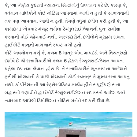
કે, આ નિર્ણય કુદરતી ન્યાયના સિદ્ધાંતોનું ઉલ્લંઘન કરે છે. કારણ કે,
વર્તમાન માલિકોને કોઈ નોટિસ આપવામાં આવી ન હતી કે સાંભળવાની
તક પણ આપવામાં આવી ન હતી. તેમણે વધુમાં દલીલ કરી હતી કે, આ
કાયદામાં એકવાર મંજૂર થયેલા રેગ્યુલરાઈઝેશનની પુનઃ સમીક્ષા
કરવાની કોઈ જોગવાઈ નથી. અરજદારોની દલીલોને ગ્રાહ્ય રાખતા
હાઈકોર્ટે કાનૂની માળખાને સ્પષ્ટ કર્યો હતો.
કોર્ટે અવલોકન કર્યું કે, કલમ 8 માત્ર એવા માપદંડો અને નિયંત્રણો
દર્શાવે છે જે સત્તાધિકારીએ કલમ 6 હેઠળ રેગ્યુલરાઈઝેશન આપતા
પહેલાં ધ્યાનમાં લેવાના હોય છે. તે સત્તાધિકારીને ભૂતકાળના આદેશને
ફરીથી ખોલવાની કે પાછો ખેંચવાની કોઈ સ્વતંત્ર કે મુખ્ય સત્તા આપતું
નથી. કોર્પોરેશનની આ રેટ્રોસ્પેક્ટિવ કાર્યવાહીને સંપૂર્ણપણે સત્તા
બહારની ગણાવીને હાઈકોર્ટે રેગ્યુલરાઈઝેશન રદ કરતો આદેશ અને
ત્યારબાદ આપેલી ડિમોલિશન નોટિસ બંનેને રદ કરી દીધા છે.