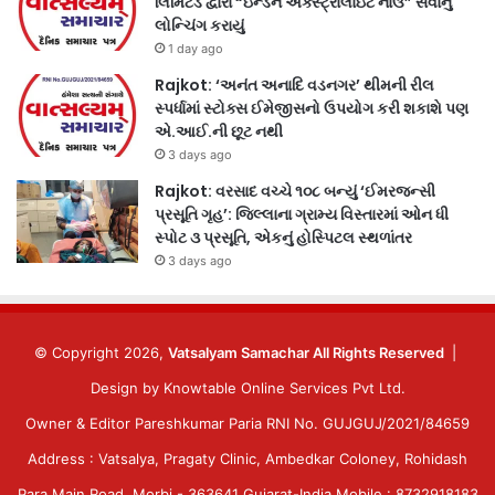
લિમિટેડ દ્વારા “ઇન્ડેન એક્સ્ટ્રાલાઇટ નાઉ” સેવાનું
લોન્ચિંગ કરાયું
1 day ago
Rajkot: ‘અનંત અનાદિ વડનગર’ થીમની રીલ
સ્પર્ધામાં સ્ટોક્સ ઈમેજીસનો ઉપયોગ કરી શકાશે પણ
એ.આઈ.ની છૂટ નથી
3 days ago
Rajkot: વરસાદ વચ્ચે ૧૦૮ બન્યું ‘ઈમરજન્સી
પ્રસૂતિ ગૃહ’: જિલ્લાના ગ્રામ્ય વિસ્તારમાં ઓન ધી
સ્પોટ ૩ પ્રસૂતિ, એકનું હોસ્પિટલ સ્થળાંતર
3 days ago
© Copyright 2026,
Vatsalyam Samachar All Rights Reserved
|
Design by
Knowtable Online Services Pvt Ltd.
Owner & Editor Pareshkumar Paria RNI No. GUJGUJ/2021/84659
Address : Vatsalya, Pragaty Clinic, Ambedkar Coloney, Rohidash
Para Main Road, Morbi - 363641 Gujarat-India Mobile : 8732918183