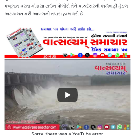
કબૂલાત કરતા મોડાસા ટાઉન પોલીસે તેને કાયદેસરની કાર્યવાહી હેઠળ
અટકાયત કરી આગળની તપાસ હાથ ધરી છે.
Sorry, there was a YouTube error.