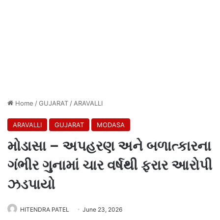
Home
/
GUJARAT
/
ARAVALLI
ARAVALLI
GUJARAT
MODASA
મોડાસા – અપહરણ અને બળાત્કારના
ગંભીર ગુનામાં ચાર વર્ષથી ફરાર આરોપી
ઝડપાયો
HITENDRA PATEL
June 23, 2026