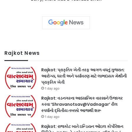
Rajkot News
Rajkot: પ્રાકૃતિક ખેતી તરફ આગળ વધતું ગુજરાત:
આરોગ્ય, ધરતી અને પર્યાવરણ માટે લાભદાયક મેથીની
પ્રાકૃતિક ખેતી
1 day ago
Rajkot: વડનગરના આધ્યાત્મિક વારસાને ઉજાગર
કરવા ‘Shravanotsav@Vadnagar’ રીલ
સ્પર્ધાનો દ્વિતીય તબક્કો આજથી શરૂ
1 day ago
Rajkot: રાજકોટ ખાતે ઇન્ડિયન ઓઇલ કોર્પોરેશન