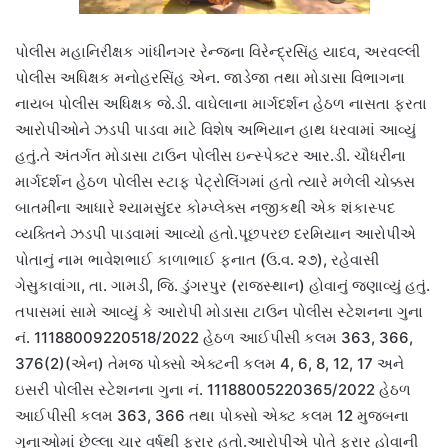
પોલીસ મહાનિરીક્ષક ગાંધીનગર રેન્જના વિરેન્દ્રસિંહ યાદવ, અરવલ્લી
પોલીસ અધિક્ષક મનોહરસિંહ એન. જાડેજા તથા મોડાસા વિભાગના
નાયબ પોલીસ અધિક્ષક જે.ડી. વાઘેલાના માર્ગદર્શન હેઠળ નાસતા ફરતા
આરોપીઓને ઝડપી પાડવા માટે વિશેષ અભિયાન હાથ ધરવામાં આવ્યું
હતું.તે અંતર્ગત મોડાસા ટાઉન પોલીસ ઇન્સ્પેક્ટર આર.ડી. ચૌધરીના
માર્ગદર્શન હેઠળ પોલીસ સ્ટાફ પેટ્રોલિંગમાં હતો ત્યારે મળેલી ચોક્કસ
બાતમીના આધારે શ્યામસુંદર કોમ્પ્લેક્સ નજીકથી એક શંકાસ્પદ
વ્યક્તિને ઝડપી પાડવામાં આવ્યો હતો.પૂછપરછ દરમિયાન આરોપીએ
પોતાનું નામ ભાવેશભાઈ કાળાભાઈ ફનાત (ઉ.વ. ૨૭), રહેવાસી
ગેસુકાવાંગા, તા. ગામડી, જિ. ડુંગરપુર (રાજસ્થાન) હોવાનું જણાવ્યું હતું.
તપાસમાં સામે આવ્યું કે આરોપી મોડાસા ટાઉન પોલીસ સ્ટેશનના ગુના
નં. 11188009220518/2022 હેઠળ આઈપીસી કલમ 363, 366,
376(2)(એન) તેમજ પોક્સો એક્ટની કલમ 4, 6, 8, 12, 17 અને
ઇસરી પોલીસ સ્ટેશનના ગુના નં. 11188005220365/2022 હેઠળ
આઈપીસી કલમ 363, 366 તથા પોક્સો એક્ટ કલમ 12 મુજબના
ગુનાઓમાં છેલ્લા ચાર વર્ષથી ફરાર હતો.આરોપીએ પોતે ફરાર હોવાની