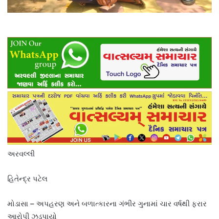
અરવલ્લી
હિતેન્દ્ર પટેલ
મોડાસા – અપહરણ અને બળાત્કારના ગંભીર ગુનામાં ચાર વર્ષથી ફરાર
આરોપી ઝડપાયો