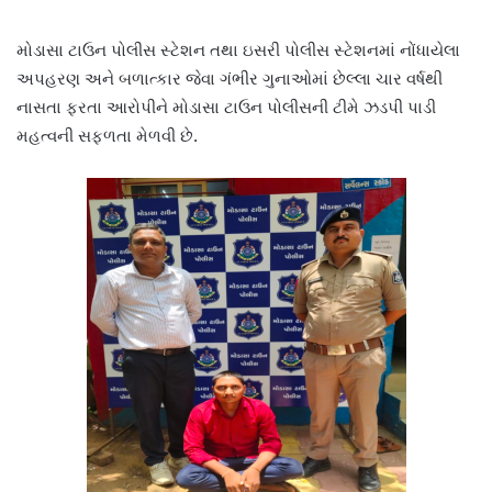
મોડાસા ટાઉન પોલીસ સ્ટેશન તથા ઇસરી પોલીસ સ્ટેશનમાં નોંધાયેલા
અપહરણ અને બળાત્કાર જેવા ગંભીર ગુનાઓમાં છેલ્લા ચાર વર્ષથી
નાસતા ફરતા આરોપીને મોડાસા ટાઉન પોલીસની ટીમે ઝડપી પાડી
મહત્વની સફળતા મેળવી છે.