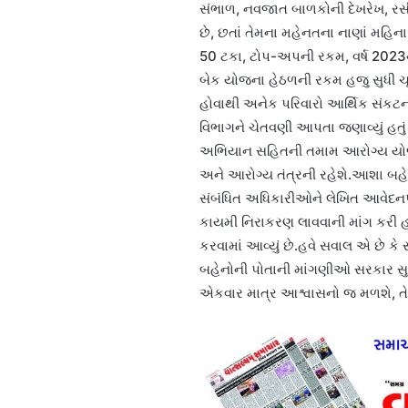
સંભાળ, નવજાત બાળકોની દેખરેખ, રસ
છે, છતાં તેમના મહેનતના નાણાં મહિન
50 ટકા, ટોપ-અપની રકમ, વર્ષ 20
બેક યોજના હેઠળની રકમ હજુ સુધી ચૂ
હોવાથી અનેક પરિવારો આર્થિક સંક
વિભાગને ચેતવણી આપતા જણાવ્યું હતું
અભિયાન સહિતની તમામ આરોગ્ય યોજના
અને આરોગ્ય તંત્રની રહેશે.આશા બહ
સંબંધિત અધિકારીઓને લેખિત આવેદનપત
કાયમી નિરાકરણ લાવવાની માંગ કરી 
કરવામાં આવ્યું છે.હવે સવાલ એ છે
બહેનોની પોતાની માંગણીઓ સરકાર સુધી
એકવાર માત્ર આશ્વાસનો જ મળશે, તે