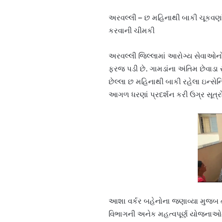
અરવલ્લી – છ મહિનાથી બાકી ચૂકવણાં 
કરવાની ચીમકી
અરવલ્લી જિલ્લામાં આરોગ્ય સેવાઓનો
ફરજ પડી છે. ગામડાંના અંતિમ છેવ
છેલ્લા છ મહિનાથી બાકી રહેલા ઇન્સેન
આગળ ધરણાં પ્રદર્શન કરી ઉગ્ર સૂત્રોચ
આશા વર્કર બહેનોના જણાવ્યા મુ
વિભાગની અનેક મહત્વપૂર્ણ યોજનાઓમા