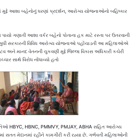
મુદ્દે આશા બહેનોનું ધરણાં પ્રદર્શન, આરોગ્ય યોજનાઓનો બહિષ્કાર
 પાયો ગણાતી આશા વર્કર બહેનો પોતાના હક માટે રસ્તા પર ઉતરવાની
ાડા સુધી સરકારની વિવિધ આરોગ્ય યોજનાઓ પહોંચાડતી આ મહિલાઓએ
્ટિવ અને માનદ વેતનની ચુકવણી મુદ્દે જિલ્લા વિકાસ અધિકારી કચેરી
્ચાર સાથે વિરોધ નોંધાવ્યો હતો
જબ તેઓ HBYC, HBNC, PMMVY, PMJAY, ABHA સહિત આરોગ્ય
ં સતત મેદાનમાં રહીને કામગીરી કરી રહ્યા છે. ગર્ભવતી મહિલાઓની