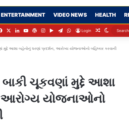
ENTERTAINMENT
VIDEO NEWS
HEALTH
R
Facebook
X
LinkedIn
YouTube
WordPress
Instagram
Google Play
Telegram
WhatsApp
Random Artic
Switch sk
Login
 મુદ્દે આશા બહેનોનું ધરણાં પ્રદર્શન, આરોગ્ય યોજનાઓનો બહિષ્કાર કરવાની
ાકી ચૂકવણાં મુદ્દે આશા
્શન, આરોગ્ય યોજનાઓનો
ી