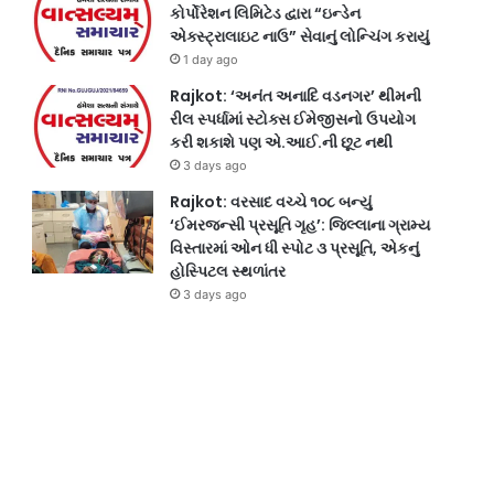
કોર્પોરેશન લિમિટેડ દ્વારા “ઇન્ડેન
એક્સ્ટ્રાલાઇટ નાઉ” સેવાનું લોન્ચિંગ કરાયું
1 day ago
Rajkot: ‘અનંત અનાદિ વડનગર’ થીમની
રીલ સ્પર્ધામાં સ્ટોક્સ ઈમેજીસનો ઉપયોગ
કરી શકાશે પણ એ.આઈ.ની છૂટ નથી
3 days ago
Rajkot: વરસાદ વચ્ચે ૧૦૮ બન્યું
‘ઈમરજન્સી પ્રસૂતિ ગૃહ’: જિલ્લાના ગ્રામ્ય
વિસ્તારમાં ઓન ધી સ્પોટ ૩ પ્રસૂતિ, એકનું
હોસ્પિટલ સ્થળાંતર
3 days ago