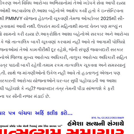
ીકરણ અને વિવિધ આરોગ્ય અભિયાનોમાં તેઓ ખડેપગે સેવા આપી રહ્યા
ાઓથી અટવાયેલા છે.આશા બહેનોએ આક્ષેપ કર્યો હતો કે ઇન્સેન્ટિવના
23થી PMMVY યોજના હેઠળની ચૂકવણી તેમજ ઓક્ટોબર 2025થી સી-
કવવામાં આવી નથી. ઉપરાંત માર્ચ મહિનાથી માનદ વેતન પણ મળ્યું ન
ટનો સામનો કરી રહ્યા છે.આક્રોશિત આશા બહેનોએ સરકાર અને આરોગ્ય
 કે જો તાત્કાલિક બાકી ચૂકવણાં કરવામાં નહીં આવે તો આગામી પોલિયો
ઓમાં તેઓ કામગીરીથી દૂર રહેશે, જેની સંપૂર્ણ જવાબદારી સરકાર
ેનોએ જિલ્લા મુખ્ય આરોગ્ય અધિકારી, તાલુકા આરોગ્ય અધિકારી સહિત
્ર પાઠવી બાકી રહેલી તમામ રકમ તાત્કાલિક ચૂકવવા અને સમસ્યાનું
હતી. સાથે જ માંગણીઓનો ઉકેલ નહીં આવે તો હડતાળનું એલાન પણ
 કે સરકારની આરોગ્ય યોજનાઓને ઘર-ઘર સુધી પહોંચાડતી આ આશા
 પહોંચશે કે નહીં? જવાબદાર તંત્ર તેમની પીડા સાંભળશે કે ફરી
ના પર સૌની નજર મંડાઈ છે.