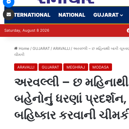
Share via Email
INTERNATIONAL
NATIONAL
GUJARAT
Saturday, August 8 2026
Home
/
GUJARAT
/
ARAVALLI
/
અરવલ્લી – છ મહિનાથી બાકી ચૂકવણાં
ચીમકી
ARAVALLI
GUJARAT
MEGHRAJ
MODASA
અરવલ્લી – છ મહિનાથી બ
બહેનોનું ધરણાં પ્રદર
બહિષ્કાર કરવાની ચીમક