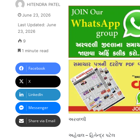
HITENDRA PATEL
June 23, 2026
Last Updated: June
23, 2026
9
1 minute read
Facebook
X
LinkedIn
Messenger
અરવલ્લી
Share via Email
અહેવાલ – હિતેન્દ્ર પટેલ