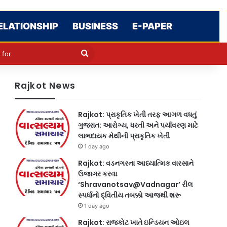
ELATIONSHIP
BUSINESS
E-PAPER
le
in
Search
for
Rajkot News
Rajkot: પ્રાકૃતિક ખેતી તરફ આગળ વધતું
ગુજરાત: આરોગ્ય, ધરતી અને પર્યાવરણ માટે
લાભદાયક મેથીની પ્રાકૃતિક ખેતી
1 day ago
Rajkot: વડનગરના આધ્યાત્મિક વારસાને
ઉજાગર કરવા
‘Shravanotsav@Vadnagar’ રીલ
સ્પર્ધાનો દ્વિતીય તબક્કો આજથી શરૂ
1 day ago
Rajkot: રાજકોટ ખાતે ઇન્ડિયન ઓઇલ