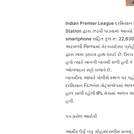
Indian Premier League દરમિયાન
Station દ્વારા ઝડપી પાડવામાં આવ્
smartphone સહિત કુલ રૂ. 22,630નો 
અરવલ્લી જિલ્લામાં ગેરકાયદેસર પ્રોહ
દ્વારા ખાસ ડ્રાઇવ હાથ ધરાઈ છે. ઉચ્
હતો ત્યારે ખાનગી બાતમી મળી હતી કે મ
ઓનલાઇન સટ્ટો ચલાવે છે.
બાતમીના આધારે પોલીસે સ્થળ પર પહ
દરમિયાન બિઝનેસ વોટ્સએપમાં અલગ
હાલ ચાલી રહેલી IPL મેચમાં અલગ 
હતી.
પકડાયેલ આરોપી
આમીર ઉર્ફે બંકુ મોહમંદસલીમ મનવા,