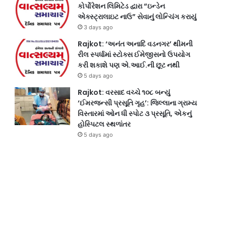
કોર્પોરેશન લિમિટેડ દ્વારા “ઇન્ડેન
એક્સ્ટ્રાલાઇટ નાઉ” સેવાનું લોન્ચિંગ કરાયું
3 days ago
Rajkot: ‘અનંત અનાદિ વડનગર’ થીમની
રીલ સ્પર્ધામાં સ્ટોક્સ ઈમેજીસનો ઉપયોગ
કરી શકાશે પણ એ.આઈ.ની છૂટ નથી
5 days ago
Rajkot: વરસાદ વચ્ચે ૧૦૮ બન્યું
‘ઈમરજન્સી પ્રસૂતિ ગૃહ’: જિલ્લાના ગ્રામ્ય
વિસ્તારમાં ઓન ધી સ્પોટ ૩ પ્રસૂતિ, એકનું
હોસ્પિટલ સ્થળાંતર
5 days ago