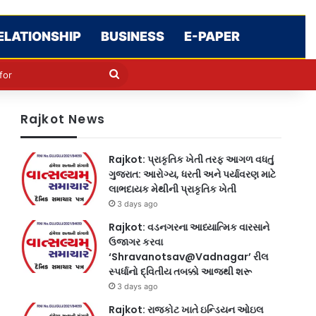
ELATIONSHIP
BUSINESS
E-PAPER
le
in
Search
for
Rajkot News
Rajkot: પ્રાકૃતિક ખેતી તરફ આગળ વધતું
ગુજરાત: આરોગ્ય, ધરતી અને પર્યાવરણ માટે
લાભદાયક મેથીની પ્રાકૃતિક ખેતી
3 days ago
Rajkot: વડનગરના આધ્યાત્મિક વારસાને
ઉજાગર કરવા
‘Shravanotsav@Vadnagar’ રીલ
સ્પર્ધાનો દ્વિતીય તબક્કો આજથી શરૂ
3 days ago
Rajkot: રાજકોટ ખાતે ઇન્ડિયન ઓઇલ