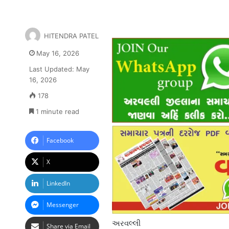
HITENDRA PATEL
May 16, 2026
Last Updated: May
16, 2026
178
1 minute read
Facebook
X
LinkedIn
Messenger
અરવલ્લી
Share via Email