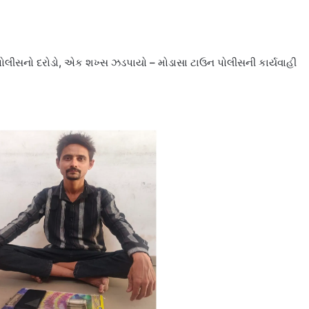
ોલીસનો દરોડો, એક શખ્સ ઝડપાયો – મોડાસા ટાઉન પોલીસની કાર્યવાહી