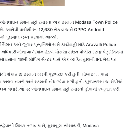
 ઓનલાઇન સેશન સટ્ટો રમાડતા એક ઇસમને Modasa Town Police
યો છે. આરોપી પાસેથી રૂ. 12,630 રોકડા અને OPPO Android
મુદ્દામાલ જપ્ત કરવામાં આવ્યો.
ીબિશન અને જુગાર પ્રવૃત્તિઓ સામે કાર્યવાહી માટે Aravalli Police
ચ અધિકારીઓના માર્ગદર્શન હેઠળ મોડાસા ટાઉન પોલીસ સ્ટાફ પેટ્રોલિંગમાં
ોડાસાના લક્ષ્મી શોપિંગ સેન્ટર પાસે એક વ્યક્તિ હાલની IPL મેચ પર
ોંચી શંકાસ્પદ ઇસમને ઝડપી પૂછપરછ કરી હતી. મોબાઇલ તપાસ
 અલગ નંબરો અને રકમની નોંધ જોવા મળી હતી. પૂછપરછમાં આરોપીએ
અલગ ખેલાડીઓ પર ઓનલાઇન સેશન સટ્ટો રમાડતો હોવાની કબૂલાત કરી
 રહેવાસી લિમડા તળાવ પાસે, મુસાબુલા સોસાયટી, Modasa