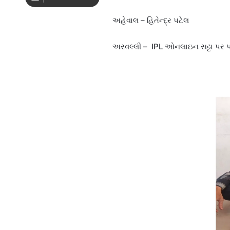
અહેવાલ – હિતેન્દ્ર પટેલ
અરવલ્લી – IPL ઓનલાઇન સટ્ટા પર પ