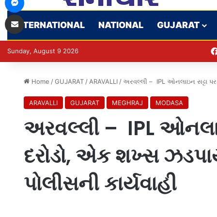
Share via Email
INTERNATIONAL
NATIONAL
GUJARAT
Sunday, August 9 2026
Home
/
GUJARAT
/
ARAVALLI
/
અરવલ્લી – IPL ઓનલાઇન સટ્ટા પર 
ARAVALLI
GUJARAT
MEGHRAJ
MODASA
અરવલ્લી – IPL ઓનલાઇ
દરોડો, એક શખ્સ ઝડપા
પોલીસની કાર્યવાહી