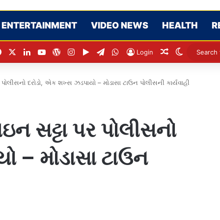
ENTERTAINMENT
VIDEO NEWS
HEALTH
R
Facebook
X
LinkedIn
YouTube
WordPress
Instagram
Google Play
Telegram
WhatsApp
Random Artic
Switch sk
Login
પોલીસનો દરોડો, એક શખ્સ ઝડપાયો – મોડાસા ટાઉન પોલીસની કાર્યવાહી
ન સટ્ટા પર પોલીસનો
યો – મોડાસા ટાઉન