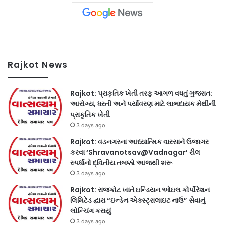
Rajkot News
Rajkot: પ્રાકૃતિક ખેતી તરફ આગળ વધતું ગુજરાત:
આરોગ્ય, ધરતી અને પર્યાવરણ માટે લાભદાયક મેથીની
પ્રાકૃતિક ખેતી
3 days ago
Rajkot: વડનગરના આધ્યાત્મિક વારસાને ઉજાગર
કરવા ‘Shravanotsav@Vadnagar’ રીલ
સ્પર્ધાનો દ્વિતીય તબક્કો આજથી શરૂ
3 days ago
Rajkot: રાજકોટ ખાતે ઇન્ડિયન ઓઇલ કોર્પોરેશન
લિમિટેડ દ્વારા “ઇન્ડેન એક્સ્ટ્રાલાઇટ નાઉ” સેવાનું
લોન્ચિંગ કરાયું
3 days ago