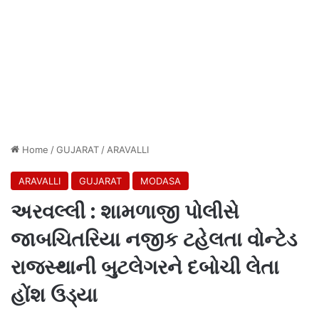
Home
/
GUJARAT
/
ARAVALLI
ARAVALLI
GUJARAT
MODASA
અરવલ્લી : શામળાજી પોલીસે
જાબચિતરિયા નજીક ટહેલતા વોન્ટેડ
રાજસ્થાની બુટલેગરને દબોચી લેતા
હોંશ ઉડ્યા