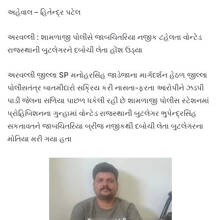
અહેવાલ – હિતેન્દ્ર પટેલ
અરવલ્લી : શામળાજી પોલીસે જાબચિતરિયા નજીક ટહેલતા વોન્ટેડ
રાજસ્થાની બુટલેગરને દબોચી લેતા હોંશ ઉડ્યા
અરવલ્લી જીલ્લા SP મનોહરસિંહ જાડેજાના માર્ગદર્શન હેઠળ જીલ્લા
પોલીસતંત્ર બાતમીદારો સક્રિય કરી નાસતા-ફરતા આરોપીને ઝડપી
પાડી જેલના સળિયા પાછળ ધકેલી રહી છે શામળાજી પોલીસ સ્ટેશનમાં
પ્રોહિબિશનના ગુન્હામાં વોન્ટેડ રાજસ્થાની બુટલેગર ભુપેન્દ્રસિંહ
સકતાવતને જાબચિતરિયા બ્રીજ નજીકથી દબોચી લેતા બુટલેગરના
મોતિયા મરી ગયા હતા