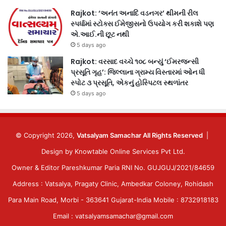
Rajkot: ‘અનંત અનાદિ વડનગર’ થીમની રીલ
સ્પર્ધામાં સ્ટોક્સ ઈમેજીસનો ઉપયોગ કરી શકાશે પણ
એ.આઈ.ની છૂટ નથી
5 days ago
Rajkot: વરસાદ વચ્ચે ૧૦૮ બન્યું ‘ઈમરજન્સી
પ્રસૂતિ ગૃહ’: જિલ્લાના ગ્રામ્ય વિસ્તારમાં ઓન ધી
સ્પોટ ૩ પ્રસૂતિ, એકનું હોસ્પિટલ સ્થળાંતર
5 days ago
© Copyright 2026,
Vatsalyam Samachar All Rights Reserved
|
Design by
Knowtable Online Services Pvt Ltd.
Owner & Editor Pareshkumar Paria RNI No. GUJGUJ/2021/84659
Address : Vatsalya, Pragaty Clinic, Ambedkar Coloney, Rohidash
Para Main Road, Morbi - 363641 Gujarat-India Mobile : 8732918183
Email : vatsalyamsamachar@gmail.com