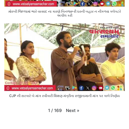
મોરબી જિલ્લામાં ભારે વરસાદ ના કારણે બિનજરૂરી ઘરની બહાર ન નીકળવા કલેક્ટરે
અપીલ કરી
CJP ની સરકારે બે માંગ સ્વીકારી શિક્ષણ મંત્રીના રાજીનામાની માંગ પર કાલે નિર્ણય
Next
»
1
/
169