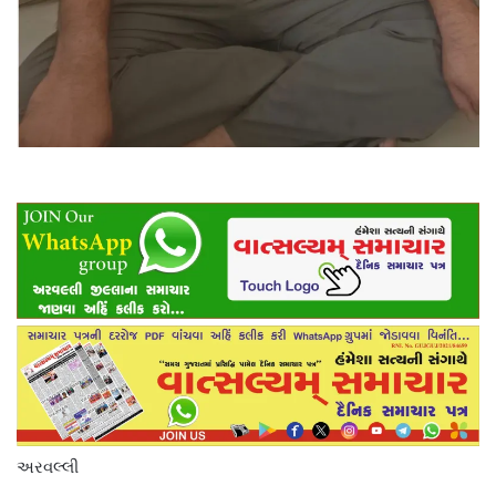
અરવલ્લી