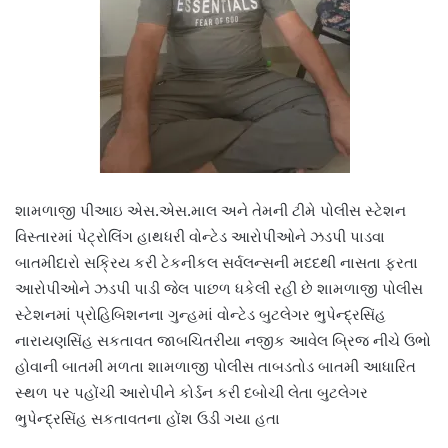
શામળાજી પીઆઇ એસ.એસ.માલ અને તેમની ટીમે પોલીસ સ્ટેશન
વિસ્તારમાં પેટ્રોલિંગ હાથધરી વોન્ટેડ આરોપીઓને ઝડપી પાડવા
બાતમીદારો સક્રિય કરી ટેકનીકલ સર્વલન્સની મદદથી નાસતા ફરતા
આરોપીઓને ઝડપી પાડી જેલ પાછળ ધકેલી રહી છે શામળાજી પોલીસ
સ્ટેશનમાં પ્રોહિબિશનના ગુન્હમાં વોન્ટેડ બુટલેગર ભુપેન્દ્રસિંહ
નારાયણસિંહ સકતાવત જાબચિતરીયા નજીક આવેલ બ્રિજ નીચે ઉભો
હોવાની બાતમી મળતા શામળાજી પોલીસ તાબડતોડ બાતમી આધારિત
સ્થળ પર પહોંચી આરોપીને કોર્ડન કરી દબોચી લેતા બુટલેગર
ભુપેન્દ્રસિંહ સકતાવતના હોંશ ઉડી ગયા હતા