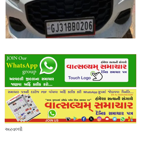
અરવલ્લી