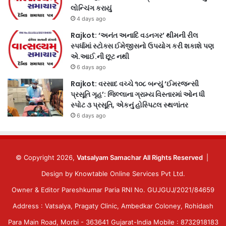
લોન્ચિંગ કરાયું
4 days ago
Rajkot: ‘અનંત અનાદિ વડનગર’ થીમની રીલ
સ્પર્ધામાં સ્ટોક્સ ઈમેજીસનો ઉપયોગ કરી શકાશે પણ
એ.આઈ.ની છૂટ નથી
6 days ago
Rajkot: વરસાદ વચ્ચે ૧૦૮ બન્યું ‘ઈમરજન્સી
પ્રસૂતિ ગૃહ’: જિલ્લાના ગ્રામ્ય વિસ્તારમાં ઓન ધી
સ્પોટ ૩ પ્રસૂતિ, એકનું હોસ્પિટલ સ્થળાંતર
6 days ago
© Copyright 2026,
Vatsalyam Samachar All Rights Reserved
|
Design by
Knowtable Online Services Pvt Ltd.
Owner & Editor Pareshkumar Paria RNI No. GUJGUJ/2021/84659
Address : Vatsalya, Pragaty Clinic, Ambedkar Coloney, Rohidash
Para Main Road, Morbi - 363641 Gujarat-India Mobile : 8732918183