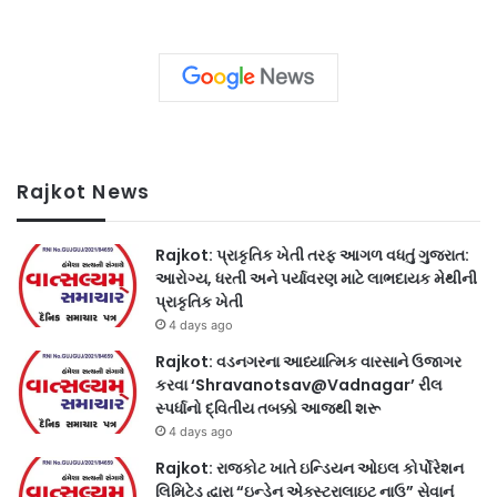
Rajkot News
Rajkot: પ્રાકૃતિક ખેતી તરફ આગળ વધતું ગુજરાત:
આરોગ્ય, ધરતી અને પર્યાવરણ માટે લાભદાયક મેથીની
પ્રાકૃતિક ખેતી
4 days ago
Rajkot: વડનગરના આધ્યાત્મિક વારસાને ઉજાગર
કરવા ‘Shravanotsav@Vadnagar’ રીલ
સ્પર્ધાનો દ્વિતીય તબક્કો આજથી શરૂ
4 days ago
Rajkot: રાજકોટ ખાતે ઇન્ડિયન ઓઇલ કોર્પોરેશન
લિમિટેડ દ્વારા “ઇન્ડેન એક્સ્ટ્રાલાઇટ નાઉ” સેવાનું