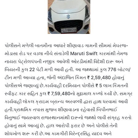
પોલીસને મળેલી બાતમીના આધારે શીણાવાડ ગામની સીમમાં મેઘરજ-
મોડાસા રોડ પર વડલા નીચે સંતાડેલી Maruti Swift કારમાંથી તેમજ
નાયરા પેટ્રોલપંપની નજીક આવેલી ઓરડીમાંથી વિદેશી દારૂ અને
બિયરની કુલ 22 પેટી મળી આવી હતી. આ જથ્થામાં કુલ 776 બોટલ/
ટીન મળી આવ્યા હતા, જેની અંદાજિત કિંમત ₹ 2,59,480 હોવાનું
પોલીસએ જણાવ્યું છે.કાર્યવાહી દરમિયાન પોલીસે ₹ 5 લાખ કિંમતની
સ્વીફ્ટ કાર સહિત કુલ ₹ 7,59,480નો મુદ્દામાલ કબ્જે કર્યો છે. સમગ્ર
કાર્યવાહી લોકલ ક્રાઇમ બ્રાન્ચ અરવલ્લી દ્વારા હાથ ધરવામાં આવી
હતી.પ્રાથમિક તપાસ મુજબ શીણાવાડના રહેવાસી બિપીનભાઈ
વિનુભાઈ જયસ્વાલ રાજસ્થાનમાંથી દારૂનો જથ્થો લાવી સંગ્રહ કરતો
હોવાનું સામે આવ્યું છે. હાલ આરોપી ફરાર છે અને પોલીસે તેની
શોધખોળ શરૂ કરી છે.આ કામગીરી વિરેન્દ્રસિંહ યાદવ અને