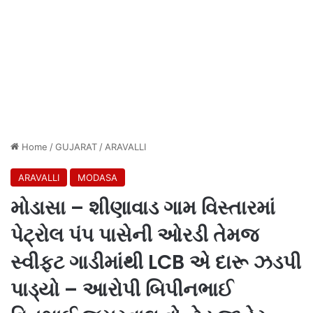
Home
/
GUJARAT
/
ARAVALLI
ARAVALLI
MODASA
મોડાસા – શીણાવાડ ગામ વિસ્તારમાં
પેટ્રોલ પંપ પાસેની ઓરડી તેમજ
સ્વીફ્ટ ગાડીમાંથી LCB એ દારૂ ઝડપી
પાડ્યો – આરોપી બિપીનભાઈ