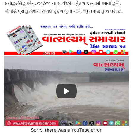
મનોહરસિંહ એન. જાડેજા ના માર્ગદર્શન હેઠળ કરવામાં આવી હતી.
પોલીસે પ્રોહિબિશન કાયદા હેઠળ ગુનો નોંધી વધુ તપાસ હાથ ધરી છે.
Sorry, there was a YouTube error.