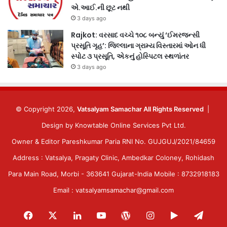
એ.આઈ.ની છૂટ નથી
3 days ago
Rajkot: વરસાદ વચ્ચે ૧૦૮ બન્યું ‘ઈમરજન્સી
પ્રસૂતિ ગૃહ’: જિલ્લાના ગ્રામ્ય વિસ્તારમાં ઓન ધી
સ્પોટ ૩ પ્રસૂતિ, એકનું હોસ્પિટલ સ્થળાંતર
3 days ago
© Copyright 2026,
Vatsalyam Samachar All Rights Reserved
|
Design by
Knowtable Online Services Pvt Ltd.
Owner & Editor Pareshkumar Paria RNI No. GUJGUJ/2021/84659
Address : Vatsalya, Pragaty Clinic, Ambedkar Coloney, Rohidash
Para Main Road, Morbi - 363641 Gujarat-India Mobile : 8732918183
Email : vatsalyamsamachar@gmail.com
Facebook
X
LinkedIn
YouTube
WordPress
Instagram
Google
Tele