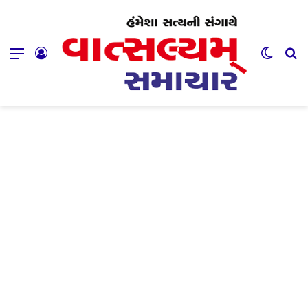
Menu
Log In
Switch
Se