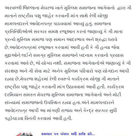
અરવલ્લી જિલ્લાના મેઘરજ ખાતે મુસ્લિમ સમાજના આગેવાનો દ્વારા ગૌ
માતાને રાષ્ટ્રીય પશુ જાહેર કરવાની માંગ સાથે રેલી યોજી
મામલતદારને આવેદનપત્ર પાઠવવામાં આવ્યું હતું. સમાજના
પ્રતિનિધિઓએ સરકાર સમક્ષ રજૂઆત કરતાં જણાવ્યું કે ગૌ માતા
પ્રત્યે મુસ્લિમ સમાજ પણ સમાન આદરભાવ અને શ્રદ્ધા ધરાવે
છે.આવેદનપત્રમાં રજૂઆત કરવામાં આવી હતી કે ગૌ હત્યા જેવા
મુદ્દાઓને લઈને સમગ્ર મુસ્લિમ સમાજને બદનામ કરવાનો પ્રયાસ
કરવામાં આવે છે, જે યોગ્ય નથી. સમાજના આગેવાનોએ જણાવ્યું કે ગૌ
સંરક્ષણ અને ગૌ સેવા માટે અનેક મુસ્લિમ પરિવારો પણ યોગદાન આપી
રહ્યા છે.મેઘરજ શહેરમાં રેલી સ્વરૂપે કાર્યક્રમ યોજી ગૌ માતાને
રાષ્ટ્રીય પશુ જાહેર કરવાની માંગ ઉઠાવવામાં આવી હતી. કાર્યક્રમ
દરમિયાન સમસ્ત મેઘરજ મુસ્લિમ સમાજના આગેવાનો અને મોટી
સંખ્યામાં સમાજજનો ઉપસ્થિત રહ્યા હતા.અંતે મામલતદારને
આવેદનપત્ર આપી આ માંગણી રાજ્ય અને કેન્દ્ર સરકાર સુધી
પહોંચાડવા વિનંતી કરવામાં આવી હતી.