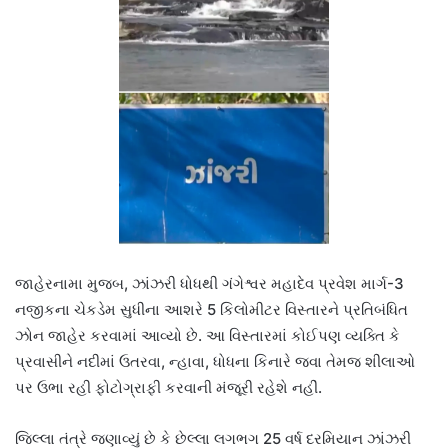
જાહેરનામા મુજબ, ઝાંઝરી ધોધથી ગંગેશ્વર મહાદેવ પ્રવેશ માર્ગ-3
નજીકના ચેકડેમ સુધીના આશરે 5 કિલોમીટર વિસ્તારને પ્રતિબંધિત
ઝોન જાહેર કરવામાં આવ્યો છે. આ વિસ્તારમાં કોઈપણ વ્યક્તિ કે
પ્રવાસીને નદીમાં ઉતરવા, ન્હાવા, ધોધના કિનારે જવા તેમજ શીલાઓ
પર ઉભા રહી ફોટોગ્રાફી કરવાની મંજૂરી રહેશે નહીં.
જિલ્લા તંત્રે જણાવ્યું છે કે છેલ્લા લગભગ 25 વર્ષ દરમિયાન ઝાંઝરી