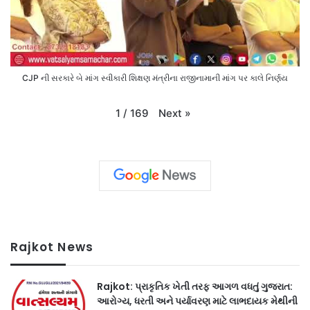
CJP ની સરકારે બે માંગ સ્વીકારી શિક્ષણ મંત્રીના રાજીનામાની માંગ પર કાલે નિર્ણય
Next
»
1
/
169
Rajkot News
Rajkot: પ્રાકૃતિક ખેતી તરફ આગળ વધતું ગુજરાત:
આરોગ્ય, ધરતી અને પર્યાવરણ માટે લાભદાયક મેથીની