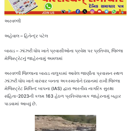
અરવલ્લી
અહેવાલ – હિતેન્દ્ર પટેલ
બાયડ – ઝાંઝરી ધોધ ખાતે પ્રવાસીઓના પ્રવેશ પર પ્રતિબંધ, જિલ્લા
મેજિસ્ટ્રેટનું જાહેરનામું અમલમાં
અરવલ્લી જિલ્લાના બાયડ તાલુકામાં આવેલ જાણીતા પ્રવાસન સ્થળ
ઝાંઝરી ધોધ ખાતે વારંવાર બનતા અકસ્માતોને ધ્યાનમાં રાખી જિલ્લા
મેજિસ્ટ્રેટ મિલિન્દ બાપના (IAS) દ્વારા ભારતીય નાગરિક સુરક્ષા
સંહિતા-2023ની કલમ 163 હેઠળ પ્રતિબંધાત્મક જાહેરનામું બહાર
પાડવામાં આવ્યું છે.