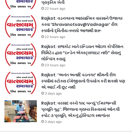
પ્રાકૃતિક ખેતી
22 hours ago
Rajkot: વડનગરના આધ્યાત્મિક વારસાને ઉજાગર
કરવા ‘Shravanotsav@Vadnagar’ રીલ
સ્પર્ધાનો દ્વિતીય તબક્કો આજથી શરૂ
22 hours ago
Rajkot: રાજકોટ ખાતે ઇન્ડિયન ઓઇલ કોર્પોરેશન
લિમિટેડ દ્વારા “ઇન્ડેન એક્સ્ટ્રાલાઇટ નાઉ” સેવાનું
લોન્ચિંગ કરાયું
23 hours ago
Rajkot: ‘અનંત અનાદિ વડનગર’ થીમની રીલ
સ્પર્ધામાં સ્ટોક્સ ઈમેજીસનો ઉપયોગ કરી શકાશે પણ
એ.આઈ.ની છૂટ નથી
3 days ago
Rajkot: વરસાદ વચ્ચે ૧૦૮ બન્યું ‘ઈમરજન્સી
પ્રસૂતિ ગૃહ’: જિલ્લાના ગ્રામ્ય વિસ્તારમાં ઓન ધી
સ્પોટ ૩ પ્રસૂતિ, એકનું હોસ્પિટલ સ્થળાંતર
3 days ago