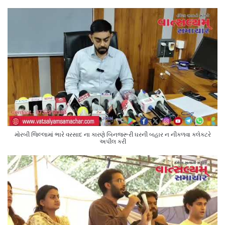
મોરબી જિલ્લામાં ભારે વરસાદ ના કારણે બિનજરૂરી ઘરની બહાર ન નીકળવા કલેક્ટરે
અપીલ કરી