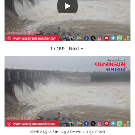
Next
»
1
/
169
મોરબી મચ્છુ-૩ ડેમના વઘુ ૭ દરવાજા ૬.૫ ફૂટ ખોલાશે