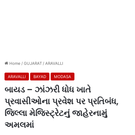
Home
/
GUJARAT
/
ARAVALLI
ARAVALLI
BAYAD
MODASA
બાયડ – ઝાંઝરી ધોધ ખાતે
પ્રવાસીઓના પ્રવેશ પર પ્રતિબંધ,
જિલ્લા મેજિસ્ટ્રેટનું જાહેરનામું
અમલમાં