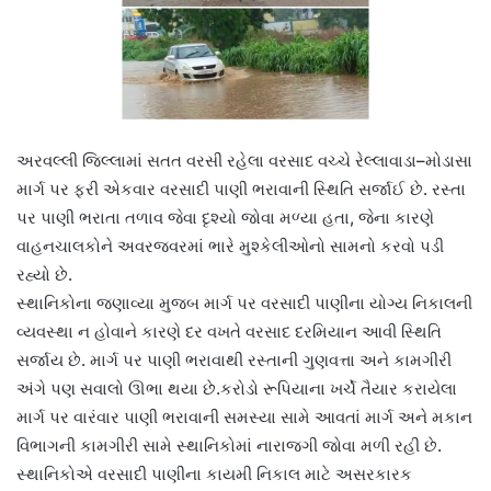
અરવલ્લી જિલ્લામાં સતત વરસી રહેલા વરસાદ વચ્ચે રેલ્લાવાડા–મોડાસા
માર્ગ પર ફરી એકવાર વરસાદી પાણી ભરાવાની સ્થિતિ સર્જાઈ છે. રસ્તા
પર પાણી ભરાતા તળાવ જેવા દૃશ્યો જોવા મળ્યા હતા, જેના કારણે
વાહનચાલકોને અવરજવરમાં ભારે મુશ્કેલીઓનો સામનો કરવો પડી
રહ્યો છે.
સ્થાનિકોના જણાવ્યા મુજબ માર્ગ પર વરસાદી પાણીના યોગ્ય નિકાલની
વ્યવસ્થા ન હોવાને કારણે દર વખતે વરસાદ દરમિયાન આવી સ્થિતિ
સર્જાય છે. માર્ગ પર પાણી ભરાવાથી રસ્તાની ગુણવત્તા અને કામગીરી
અંગે પણ સવાલો ઊભા થયા છે.કરોડો રૂપિયાના ખર્ચે તૈયાર કરાયેલા
માર્ગ પર વારંવાર પાણી ભરાવાની સમસ્યા સામે આવતાં માર્ગ અને મકાન
વિભાગની કામગીરી સામે સ્થાનિકોમાં નારાજગી જોવા મળી રહી છે.
સ્થાનિકોએ વરસાદી પાણીના કાયમી નિકાલ માટે અસરકારક