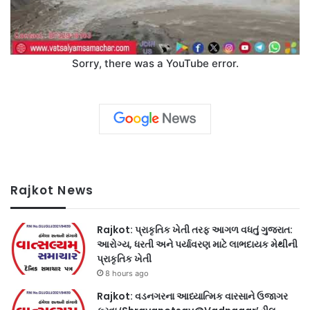
Sorry, there was a YouTube error.
Rajkot News
Rajkot: પ્રાકૃતિક ખેતી તરફ આગળ વધતું ગુજરાત:
આરોગ્ય, ધરતી અને પર્યાવરણ માટે લાભદાયક મેથીની
પ્રાકૃતિક ખેતી
8 hours ago
Rajkot: વડનગરના આધ્યાત્મિક વારસાને ઉજાગર