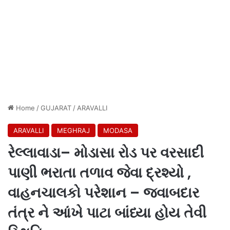
Home
/
GUJARAT
/
ARAVALLI
ARAVALLI
MEGHRAJ
MODASA
રેલ્લાવાડા– મોડાસા રોડ પર વરસાદી
પાણી ભરાતા તળાવ જેવા દ્રશ્યો ,
વાહનચાલકો પરેશાન – જવાબદાર
તંત્ર ને આંખે પાટા બાંધ્યા હોય તેવી