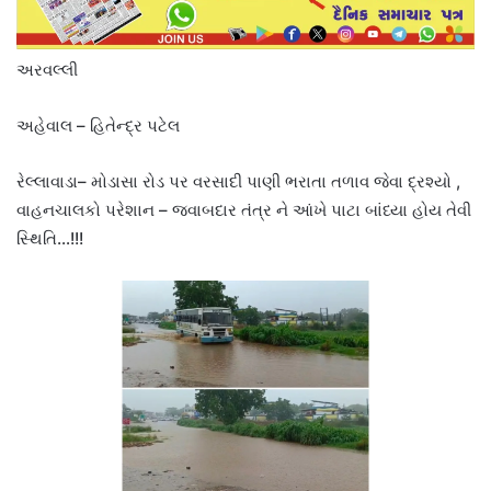
અરવલ્લી
અહેવાલ – હિતેન્દ્ર પટેલ
રેલ્લાવાડા– મોડાસા રોડ પર વરસાદી પાણી ભરાતા તળાવ જેવા દ્રશ્યો ,
વાહનચાલકો પરેશાન – જવાબદાર તંત્ર ને આંખે પાટા બાંધ્યા હોય તેવી
સ્થિતિ…!!!