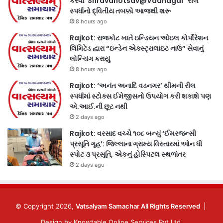
કરવા ‘Shravanotsav@Vadnagar’ રીલ
સ્પર્ધાનો દ્વિતીય તબક્કો આજથી શરૂ
8 hours ago
Rajkot: રાજકોટ ખાતે ઇન્ડિયન ઓઇલ કોર્પોરેશન
લિમિટેડ દ્વારા “ઇન્ડેન એક્સ્ટ્રાલાઇટ નાઉ” સેવાનું
લોન્ચિંગ કરાયું
8 hours ago
Rajkot: ‘અનંત અનાદિ વડનગર’ થીમની રીલ
સ્પર્ધામાં સ્ટોક્સ ઈમેજીસનો ઉપયોગ કરી શકાશે પણ
એ.આઈ.ની છૂટ નથી
2 days ago
Rajkot: વરસાદ વચ્ચે ૧૦૮ બન્યું ‘ઈમરજન્સી
પ્રસૂતિ ગૃહ’: જિલ્લાના ગ્રામ્ય વિસ્તારમાં ઓન ધી
સ્પોટ ૩ પ્રસૂતિ, એકનું હોસ્પિટલ સ્થળાંતર
2 days ago
© Copyright 2026,
Vatsalyam Samachar All Rights Reserved
|
Design by
Knowtable Online Services Pvt Ltd.