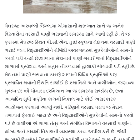
મેઘરજ: અરવલ્લી જિલ્લામાં ચોમાસાની શરૂઆત સાથે જ અનેક
વિસ્તારોમાં વરસાદી પાણી ભરાવાની સમસ્યા સામે આવી રહી છે. તે જ
ક્રમમાં મેઘરજ સ્થિત પી.સી.એન. હાઈસ્કૂલના મેદાનમાં વરસાદી પાણી
ભરાઈ જતાં વિદ્યાર્થીઓને રોજિંદી અવરજવરમાં મુશ્કેલીઓનો સામનો
કરવો પડી રહ્યો છે.શાળાના મેદાનમાં પાણી ભરાઈ જતાં વિદ્યાર્થીઓને
શાળામાં પ્રવેશવા અને બહાર નીકળવામાં હાલાકી ભોગવવી પડી રહી છે.
મેદાનમાં પાણી ભરાવાના કારણે શાળાની વિવિધ પ્રવૃત્તિઓ પણ
પ્રભાવિત થવાની સ્થિતિ સર્જાઈ છે.સ્થાનિકો અને વાલીઓના જણાવ્યા
મુજબ દર વર્ષે ચોમાસા દરમિયાન આ જ સમસ્યા સર્જાય છે, છતાં
આજદિન સુધી પાણીના કાયમી નિકાલ માટે કોઈ અસરકારક
આયોજન કરવામાં આવ્યું નથી. પરિણામે વરસાદ પડતાં જ મેદાન
તળાવમાં ફેરવાઈ જાય છે અને વિદ્યાર્થીઓને મુશ્કેલીનો સામનો કરવો
પડે છે વાલીઓ એ શાળા તંત્ર અને સંબંધિત વિભાગને વરસાદી પાણીના
યોગ્ય અને કાયમી નિકાલની વ્યવસ્થા કરવા અપીલ કરી છે, જેથી
આગામી દિવસોમાં વિદ્યાર્થીઓને મુશ્કેલી ન પડે અને શાળાની કામગીરી