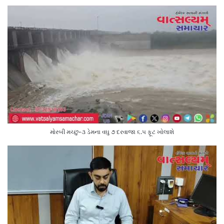
મોરબી મચ્છુ-૩ ડેમના વઘુ ૭ દરવાજા ૬.૫ ફૂટ ખોલાશે