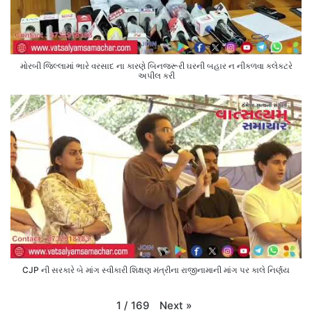
મોરબી જિલ્લામાં ભારે વરસાદ ના કારણે બિનજરૂરી ઘરની બહાર ન નીકળવા કલેક્ટરે
અપીલ કરી
CJP ની સરકારે બે માંગ સ્વીકારી શિક્ષણ મંત્રીના રાજીનામાની માંગ પર કાલે નિર્ણય
Next
»
1
/
169