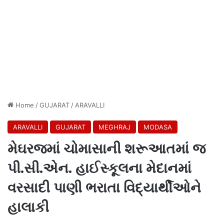
Home
/
GUJARAT
/
ARAVALLI
ARAVALLI
GUJARAT
MEGHRAJ
MODASA
મેઘરજમાં ચોમાસાની શરૂઆતમાં જ
પી.સી.એન. હાઈસ્કૂલના મેદાનમાં
વરસાદી પાણી ભરાતા વિદ્યાર્થીઓને
હાલાકી