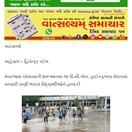
અરવલ્લી
અહેવાલ – હિતેન્દ્ર પટેલ
મેઘરજમાં ચોમાસાની શરૂઆતમાં જ પી.સી.એન. હાઈસ્કૂલના મેદાનમાં
વરસાદી પાણી ભરાતા વિદ્યાર્થીઓને હાલાકી