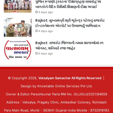
પુજિત રૂપાણી ટ્રસ્ટના ‘દીક્ષાગ્રહણ સમારોહ’માં
બાળકોને વૈદિક વિધિથી શિક્ષણની દીક્ષા અપાઈ
4 days ago
Rajkot: મુખ્યમંત્રી શ્રી ભૂપેન્દ્ર પટેલનું રાજકોટ
ઈન્ટરનેશનલ એરપોર્ટ પર ઉષ્માભર્યું અભિવાદન
4 days ago
Rajkot: રાજકોટ જિલ્લાની તમામ શાળાઓમાં ૦૧
ઓગસ્ટ, શનિવારે રજા જાહેર
6 days ago
© Copyright 2026,
Vatsalyam Samachar All Rights Reserved
|
Design by
Knowtable Online Services Pvt Ltd.
Owner & Editor Pareshkumar Paria RNI No. GUJGUJ/2021/84659
Address : Vatsalya, Pragaty Clinic, Ambedkar Coloney, Rohidash
Para Main Road, Morbi - 363641 Gujarat-India Mobile : 8732918183