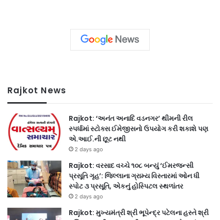
Rajkot News
Rajkot: ‘અનંત અનાદિ વડનગર’ થીમની રીલ
સ્પર્ધામાં સ્ટોક્સ ઈમેજીસનો ઉપયોગ કરી શકાશે પણ
એ.આઈ.ની છૂટ નથી
2 days ago
Rajkot: વરસાદ વચ્ચે ૧૦૮ બન્યું ‘ઈમરજન્સી
પ્રસૂતિ ગૃહ’: જિલ્લાના ગ્રામ્ય વિસ્તારમાં ઓન ધી
સ્પોટ ૩ પ્રસૂતિ, એકનું હોસ્પિટલ સ્થળાંતર
2 days ago
Rajkot: મુખ્યમંત્રી શ્રી ભૂપેન્દ્ર પટેલના હસ્તે શ્રી