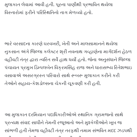
મુલાકાત લેવામાં આવી હતી. પૂરના પાણીથી પ્રભાવિત થયેલા
વિસ્તારોમાં ફરીને પરિસ્થિતિનો તાગ મેળવ્યો હતો.
ભારે વરસાદના કારણે ઘરવખરી, ખેતી અને માલસામાનને થયેલા
નુકસાન અંગે જિલ્લા કલેક્ટર શ્રી નવનાથ ગવ્હાણેના માર્ગદર્શન હેઠળ
વહીવટી તંત્ર દ્વારા ત્વરિત સર્વે હાથ ધર્યો હતો. જેના અનુસંધાને જિલ્લા
પંચાયત પ્રમુખ ડિમ્પલબેન વિક્રમસિંહ રાજ અને ધારાસભ્ય રિતેશભાઇ
વસાવાએ અસરગ્રસ્ત પરિવારો સાથે રૂબરૂ મુલાકાત કરીને કરી
તેઓને સહાય-કેશડોલ્સના ચેકની ચૂકવણી કરી હતી.
આ મુલાકાત દરમિયાન પદાધિકારીઓએ સ્થાનિક ગ્રામજનો સાથે
પ્રત્યક્ષ સંવાદ સાધીને તેમની રજૂઆતો અને મુશ્કેલીઓને ખૂબ જ
સાંભળી હતી તેમજ વહીવટી તંત્ર તરફથી તમામ સંભવિત મદદ ઝડપથી