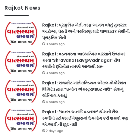
Rajkot News
Rajkot: પ્રાકૃતિક ખેતી તરફ આગળ વધતું ગુજરાત:
આરોગ્ય, ધરતી અને પર્યાવરણ માટે લાભદાયક મેથીની
પ્રાકૃતિક ખેતી
3 hours ago
Rajkot: વડનગરના આધ્યાત્મિક વારસાને ઉજાગર
કરવા ‘Shravanotsav@Vadnagar’ રીલ
સ્પર્ધાનો દ્વિતીય તબક્કો આજથી શરૂ
3 hours ago
Rajkot: રાજકોટ ખાતે ઇન્ડિયન ઓઇલ કોર્પોરેશન
લિમિટેડ દ્વારા “ઇન્ડેન એક્સ્ટ્રાલાઇટ નાઉ” સેવાનું
લોન્ચિંગ કરાયું
4 hours ago
Rajkot: ‘અનંત અનાદિ વડનગર’ થીમની રીલ
સ્પર્ધામાં સ્ટોક્સ ઈમેજીસનો ઉપયોગ કરી શકાશે પણ
એ.આઈ.ની છૂટ નથી
2 days ago