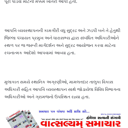
પૂરી પાડવા માટેની મક્કમ ખાતરી આપી હતી.
આપત્તિ વ્યવસ્થાપનની કામગીરી વધુ સુદ્રઢ અને ઝડપી બને તે હેતુથી
જિલ્લા પંચાયત પ્રમુખ અને ધારાસભ્ય દ્વારા સંબંધિત અધિકારીઓને
સ્થળ પર જ જરૂરી માર્ગદર્શન અને સુદ્રઢ આયોજન કરવા માટેના
રચનાત્મક આદેશો આપવામાં આવ્યા હતા.
મુલાકાત સમયે સ્થાનિક અગ્રણીઓ, મામલતદાર તાલુકા વિકાસ
અધિકારી સહિત આપત્તિ વ્યવસ્થાપન સાથે જોડાયેલા વિવિધ વિભાગના
અધિકારીઓ અને ગ્રામજનો ઉપસ્થિત રહ્યા હતા.