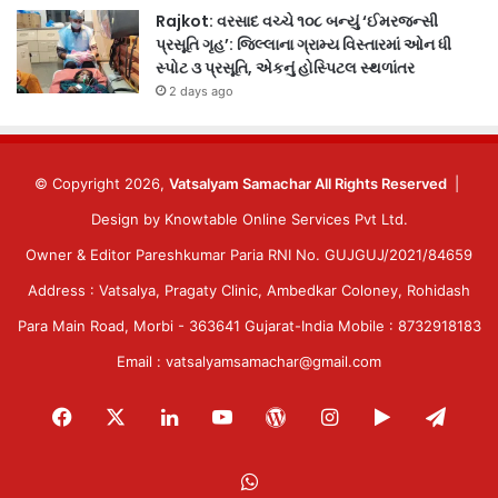
Rajkot: વરસાદ વચ્ચે ૧૦૮ બન્યું ‘ઈમરજન્સી
પ્રસૂતિ ગૃહ’: જિલ્લાના ગ્રામ્ય વિસ્તારમાં ઓન ધી
સ્પોટ ૩ પ્રસૂતિ, એકનું હોસ્પિટલ સ્થળાંતર
2 days ago
© Copyright 2026,
Vatsalyam Samachar All Rights Reserved
|
Design by
Knowtable Online Services Pvt Ltd.
Owner & Editor Pareshkumar Paria RNI No. GUJGUJ/2021/84659
Address : Vatsalya, Pragaty Clinic, Ambedkar Coloney, Rohidash
Para Main Road, Morbi - 363641 Gujarat-India Mobile : 8732918183
Email : vatsalyamsamachar@gmail.com
Facebook
X
LinkedIn
YouTube
WordPress
Instagram
Google
Tele
Play
WhatsApp