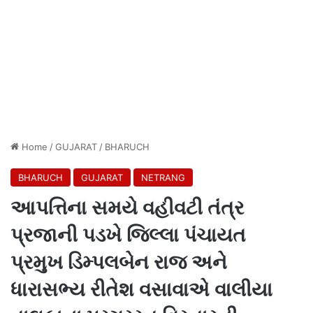
Home
/
GUJARAT
/
BHARUCH
BHARUCH
GUJARAT
NETRANG
આપત્તિના સમયે વહીવટી તંત્ર
પ્રજાની પડખે જિલ્લા પંચાયત
પ્રમુખ ડિમ્પલબેન રાજ અને
ધારાસભ્ય રીતેશ વસાવાએ વાલીયા