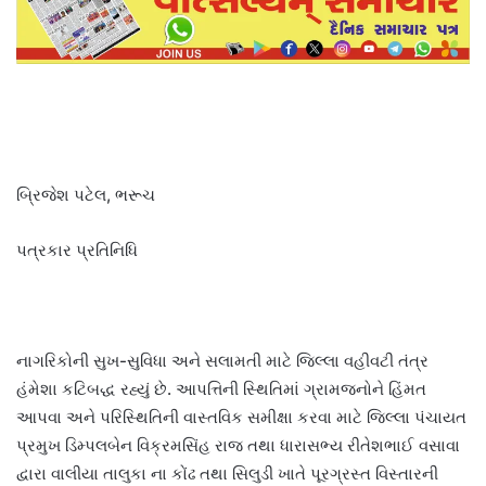
બ્રિજેશ પટેલ, ભરૂચ
પત્રકાર પ્રતિનિધિ
નાગરિકોની સુખ-સુવિધા અને સલામતી માટે જિલ્લા વહીવટી તંત્ર
હંમેશા કટિબદ્ધ રહ્યું છે. આપત્તિની સ્થિતિમાં ગ્રામજનોને હિંમત
આપવા અને પરિસ્થિતિની વાસ્તવિક સમીક્ષા કરવા માટે જિલ્લા પંચાયત
પ્રમુખ ડિમ્પલબેન વિક્રમસિંહ રાજ તથા ધારાસભ્ય રીતેશભાઈ વસાવા
દ્વારા વાલીયા તાલુકા ના કોંઢ તથા સિલુડી ખાતે પૂરગ્રસ્ત વિસ્તારની