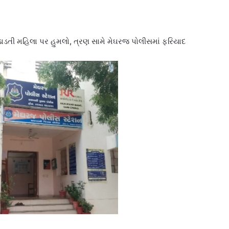
ાડતી મહિલા પર હુમલો, ત્રણ સામે મેઘરજ પોલીસમાં ફરિયાદ