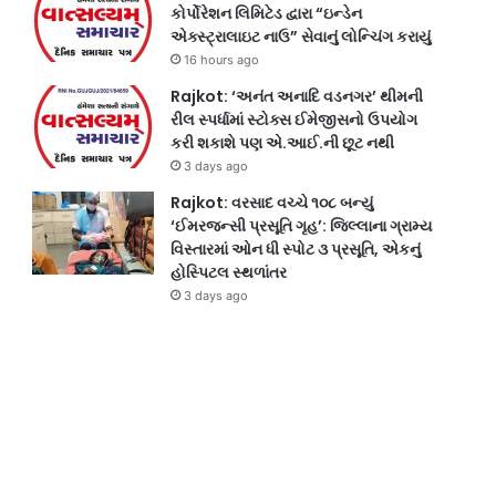
કોર્પોરેશન લિમિટેડ દ્વારા “ઇન્ડેન
એક્સ્ટ્રાલાઇટ નાઉ” સેવાનું લોન્ચિંગ કરાયું
16 hours ago
Rajkot: ‘અનંત અનાદિ વડનગર’ થીમની
રીલ સ્પર્ધામાં સ્ટોક્સ ઈમેજીસનો ઉપયોગ
કરી શકાશે પણ એ.આઈ.ની છૂટ નથી
3 days ago
Rajkot: વરસાદ વચ્ચે ૧૦૮ બન્યું
‘ઈમરજન્સી પ્રસૂતિ ગૃહ’: જિલ્લાના ગ્રામ્ય
વિસ્તારમાં ઓન ધી સ્પોટ ૩ પ્રસૂતિ, એકનું
હોસ્પિટલ સ્થળાંતર
3 days ago