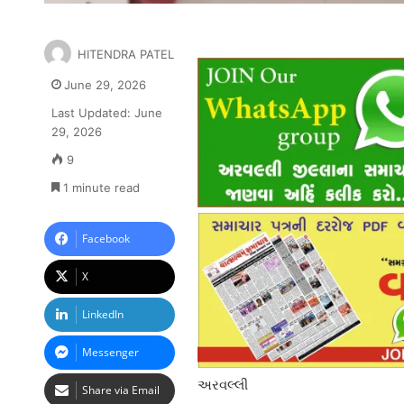
HITENDRA PATEL
June 29, 2026
Last Updated: June
29, 2026
9
1 minute read
Facebook
X
LinkedIn
Messenger
અરવલ્લી
Share via Email