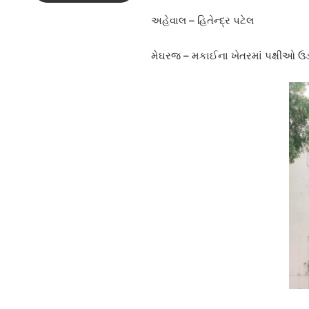
અહેવાલ – હિતેન્દ્ર પટેલ
મેઘરજ – મકાઈના ખેતરમાં પક્ષીઓ ઉડ