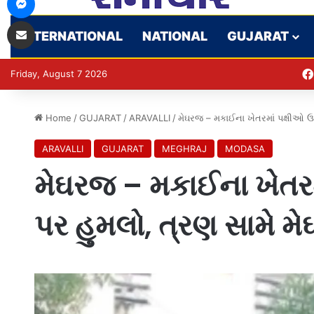
Share via Email
INTERNATIONAL
NATIONAL
GUJARAT
Friday, August 7 2026
Home
/
GUJARAT
/
ARAVALLI
/
મેઘરજ – મકાઈના ખેતરમાં પક્ષીઓ ઉ
ARAVALLI
GUJARAT
MEGHRAJ
MODASA
મેઘરજ – મકાઈના ખેતરમ
પર હુમલો, ત્રણ સામે મ