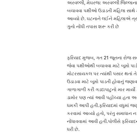
અરવલ્લી, મેઘરજ: અરવલ્લી જિલ્લાના
બચાવવા પક્ષીઓ ઉડાડતી મહિલા સાથે
આવ્યો છે. ઘટનાને લઈને મહિલાએ ત્રણ
ગુનો નોંધી તપાસ શરૂ કરી છે
ફરિયાદ મુજબ, ગત 21 જૂનના રોજ સવા
જેવા પક્ષીઓથી બચાવવા માટે બૂમો પા
મોટરસાયકલ પર ત્યાંથી પસાર થતાં ત
ઉડાડવા માટે બૂમો પાડતી હોવાનું જ
ગાળાગાળી કરી ગડદાપાટુનો માર માર્ય
ડામોર પણ ત્યાં આવી પહોંચ્યા હતા અ
ધમકી આપી હતી.ફરિયાદમાં વધુમાં જણાવ
કરવામાં આવ્યો હતો, પરંતુ સમાધાન 
નોંધાવવામાં આવી હતી.પોલીસે ફરિયાદ
ધરી છે.