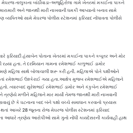
 મેઘરજ તાલુકાના બાંઠીવાડા-અજુહિરોલા ગામે ખેતરમાં મકાઈના પાકને
 મારામારી અને જાનથી મારી નાખવાની ધમકી આપ્યાનો બનાવ સામે
 વ્યક્તિઓ સામે મેઘરજ પોલીસ સ્ટેશનમાં ફરિયાદ નોંધાવતા પોલીસે
રે ફરિયાદી હંસાબેન પોતાના ખેતરમાં મકાઈના પાકને કબૂતર અને મોર
ડી રહ્યા હતા. તે દરમિયાન ગામના રમેશભાઈ કાળુભાઈ ડામોર
ેમણે મહિલા સાથે બોલાચાલી શરૂ કરી હતી. મહિલાએ પોતે પક્ષીઓને
ણાવતાં રમેશભાઈ ઉશ્કેરાઈ ગયા હતા.આક્ષેપ મુજબ રમેશભાઈએ મહિલાને
ો હતો. ત્યારબાદ સુરેશભાઈ રમેશભાઈ ડામોર અને કંકુબેન રમેશભાઈ
ને ત્રણેયે મળીને મહિલાને માર માર્યો તેમજ જાનથી મારી નાખવાની
ાયું છે કે ઘટનાના બાદ બંને પક્ષો વચ્ચે સમાધાન કરવાનો પ્રયાસ
ન થતાં આખરે 28 જૂનના રોજ મેઘરજ પોલીસ સ્ટેશનમાં ફરિયાદ
ના આધારે ત્રણેય આરોપીઓ સામે ગુનો નોંધી કાયદેસરની કાર્યવાહી હાથ