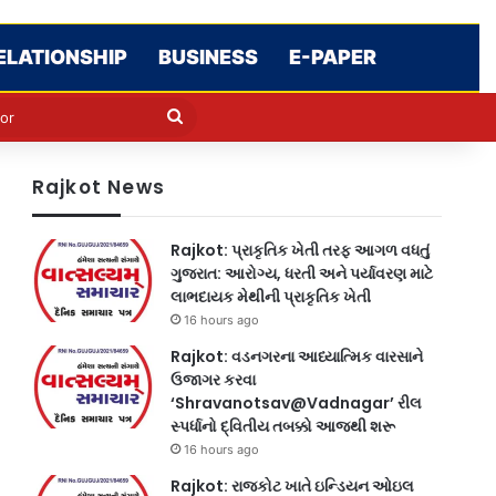
ELATIONSHIP
BUSINESS
E-PAPER
e
n
Search
for
Rajkot News
Rajkot: પ્રાકૃતિક ખેતી તરફ આગળ વધતું
ગુજરાત: આરોગ્ય, ધરતી અને પર્યાવરણ માટે
લાભદાયક મેથીની પ્રાકૃતિક ખેતી
16 hours ago
Rajkot: વડનગરના આધ્યાત્મિક વારસાને
ઉજાગર કરવા
‘Shravanotsav@Vadnagar’ રીલ
સ્પર્ધાનો દ્વિતીય તબક્કો આજથી શરૂ
16 hours ago
Rajkot: રાજકોટ ખાતે ઇન્ડિયન ઓઇલ