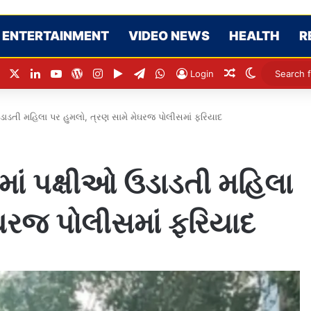
ENTERTAINMENT
VIDEO NEWS
HEALTH
R
Facebook
X
LinkedIn
YouTube
WordPress
Instagram
Google Play
Telegram
WhatsApp
Random Articl
Switch ski
Login
ડાડતી મહિલા પર હુમલો, ત્રણ સામે મેઘરજ પોલીસમાં ફરિયાદ
ાં પક્ષીઓ ઉડાડતી મહિલા
ેઘરજ પોલીસમાં ફરિયાદ