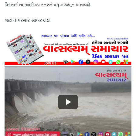
વિસ્તારોના આરોગ્ય સ્તરને વધુ મજબૂત બનાવશે.
જયંતિ પરમાર સાબરકાંઠા