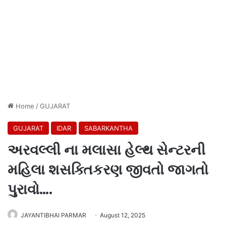
Home
/
GUJARAT
GUJARAT
IDAR
SABARKANTHA
અરવલ્લી ના મલાસા હેલ્થ સેન્ટરની
મહિલા શસક્તિકરણ જીવતો જાગતો
પુરાવો….
JAYANTIBHAI PARMAR
August 12, 2025