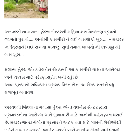
અરવલ્લી ના મલાસા હેલ્થ સેન્ટરની મહિલા શસક્તિકરણ જીવતો
જાગતો પુરાવો…. અનોખી કામગીરી ને લઈ ગામલોકો ખુશ…. – મચ્છર
નિયંત્રણથી લઈ સગર્ભા કાળજી સુધી તમામ બાબતો ની કાળજી થી
ગામ ખુશ…
મલાસા હેલ્થ એન્ડ વેલનેસ સેન્ટરની આ કામગીરી ગામના આરોગ્ય
અને વિકાસ માટે પ્રેરણાસ્રોત બની રહી છે.
આવા પ્રયાસો ભવિષ્યમાં ગ્રામ્ય વિસ્તારોના આરોગ્ય સ્તરને વધુ
મજબૂત બનાવશે.
અરવલ્લી જિલ્લાના મલાસા હેલ્થ એન્ડ વેલનેસ સેન્ટર દ્વારા
ગ્રામજનોના આરોગ્ય અને સુખાકારી માટે અનોખી પહેલ હાથ ધરાઈ
છે. મચ્છરજન્ય રોગોના પ્રસારને અટકાવવા માટે ગામની શેરીઓથી
લઈને મુખ્ય રસ્તાઓ, જાહેર સ્થળો અને નાની ગલીઓ સુધી દવાનો