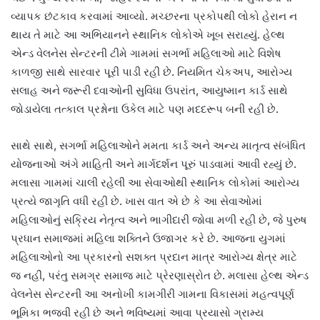
વ્યાપક છંટકાવ કરવામાં આવ્યો. મચ્છરના પ્રકોપથી લોકો હેરાન ન
થાય તે માટે આ અભિયાનને સ્થાનિક લોકોએ ખૂબ સરાહ્યું. હેલ્થ
એન્ડ વેલનેસ સેન્ટરની ટીમે ગામમાં સગર્ભા મહિલાઓ માટે વિશેષ
કાળજી સાથે સારવાર પૂરી પાડી રહી છે. નિયમિત ચેકઅપ, આરોગ્ય
સલાહ અને જરૂરી દવાઓની સુવિધા ઉપરાંત, આયુષ્માન કાર્ડ સાથે
જોડાયેલા તત્કાલ પ્રશ્નોના ઉકેલ માટે પણ મદદરૂપ બની રહી છે.
સાથે સાથે, સગર્ભા મહિલાઓને મમતા કાર્ડ અને અન્ય માતૃત્વ સંબંધિત
યોજનાઓ અંગે માહિતી અને માર્ગદર્શન પૂરું પાડવામાં આવી રહ્યું છે.
મલાસા ગામમાં ચાલી રહેલી આ સેવાઓથી સ્થાનિક લોકોમાં આરોગ્ય
પ્રત્યે જાગૃતિ વધી રહી છે. ખાસ વાત એ છે કે આ સેવાઓમાં
મહિલાઓનું સક્રિય નેતૃત્વ અને ભાગીદારી જોવા મળી રહી છે, જે પુરુષ
પ્રધાન સમાજમાં મહિલા શક્તિને ઉજાગર કરે છે. આજના યુગમાં
મહિલાઓનો આ પ્રકારનો સશક્ત પ્રદાન માત્ર આરોગ્ય ક્ષેત્ર માટે
જ નહીં, પરંતુ સમગ્ર સમાજ માટે પ્રેરણાસ્રોત છે. મલાસા હેલ્થ એન્ડ
વેલનેસ સેન્ટરની આ અનોખી કામગીરી ગામના વિકાસમાં મહત્વપૂર્ણ
ભૂમિકા ભજવી રહી છે અને ભવિષ્યમાં આવા પ્રયાસો ગ્રામ્ય