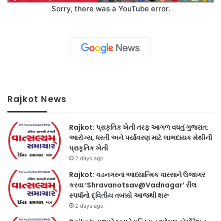
Sorry, there was a YouTube error.
Rajkot News
Rajkot: પ્રાકૃતિક ખેતી તરફ આગળ વધતું ગુજરાત:
આરોગ્ય, ધરતી અને પર્યાવરણ માટે લાભદાયક મેથીની
પ્રાકૃતિક ખેતી
2 days ago
Rajkot: વડનગરના આધ્યાત્મિક વારસાને ઉજાગર
કરવા ‘Shravanotsav@Vadnagar’ રીલ
સ્પર્ધાનો દ્વિતીય તબક્કો આજથી શરૂ
2 days ago