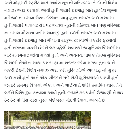
અને મોહમંદી સ્ટ્રીટ ખાતે આવેલ નૂરાની મસ્જિદ ખાતે ઈદની વિશેષ
નમાઝ અદા કરવામાં આવી હતી.જ્યારે ઇદગાહ ખાતે હાલોલ જુમ્મા
મસ્જિદ નાં ઇમામ સૈયદ ઈલ્યાસ બાપુ દ્વારા નમાઝ અદા કરવામાં
હતી.જ્યારે પાવાગઢ રોડ પર આવેલ નૂરાની મસ્જિદ ખાતે પણ મસ્જિદ
નાં ઇમામ મૌલાના વસીમ મામજી દ્વારા ઇદની નમાઝ અદા કરવામાં
હતી.જ્યારે ઇદગાહ ખાતે મૌલાના યાકુબ રઝવીએ તકરીર ફરમાવી
હતી.નગરમાં બકરી ઈદ ને લઇ વહેલી સવારથી જ મુસ્લિમ બિરાદરોમાં
ભારે થનગનાટ જોવા મળ્યો હતો અને અવનવા પોષાક તેમજ મુસ્લિમ
બિરાદરો તેઓના માથા પર સાફા માં સજ્જ જોવા મળ્યા હતા અને
બકરી ઈદની વિશેષ નમાઝ અદા કરી મુસ્લિમોએ અલ્લાહ નો શુક્ર
અદા કર્યો હતો અને એક બીજાને ગળે ભેટી શુભેચ્છાઓ પાઠવી હતી
જ્યારે સમગ્ર વિશ્વમાં એકતા અને ભાઈચારો શાંતિ સ્થાપિત થાય તેને
લઈને વિશેષ દુવા કરવામાં આવી હતી. જ્યારે ઇદ પર્વની ઉજવણી ને લઇ
ઠેર ઠેર પોલીસ દ્વારા ચુસ્ત બંદોબસ્ત ગોઠવી દેવામાં આવ્યો છે.