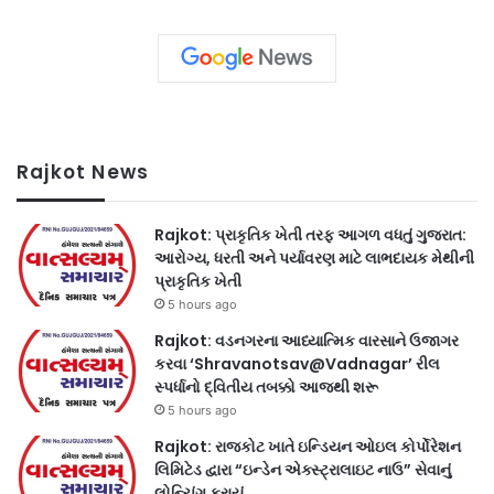
Rajkot News
Rajkot: પ્રાકૃતિક ખેતી તરફ આગળ વધતું ગુજરાત:
આરોગ્ય, ધરતી અને પર્યાવરણ માટે લાભદાયક મેથીની
પ્રાકૃતિક ખેતી
5 hours ago
Rajkot: વડનગરના આધ્યાત્મિક વારસાને ઉજાગર
કરવા ‘Shravanotsav@Vadnagar’ રીલ
સ્પર્ધાનો દ્વિતીય તબક્કો આજથી શરૂ
5 hours ago
Rajkot: રાજકોટ ખાતે ઇન્ડિયન ઓઇલ કોર્પોરેશન
લિમિટેડ દ્વારા “ઇન્ડેન એક્સ્ટ્રાલાઇટ નાઉ” સેવાનું
લોન્ચિંગ કરાયું