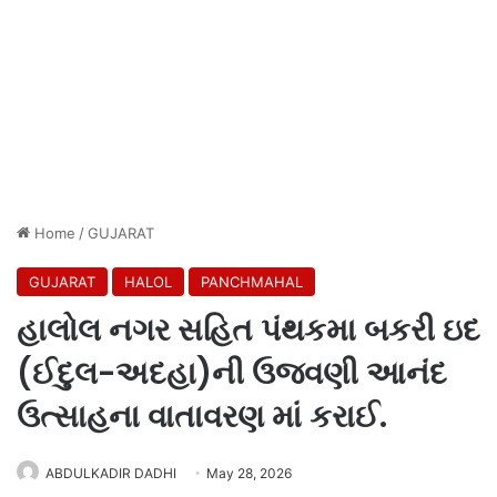
Home
/
GUJARAT
GUJARAT
HALOL
PANCHMAHAL
હાલોલ નગર સહિત પંથકમા બકરી ઇદ
(ઈદુલ-અદહા)ની ઉજવણી આનંદ
ઉત્સાહના વાતાવરણ માં કરાઈ.
ABDULKADIR DADHI
May 28, 2026