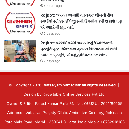
5 hours ago
Rajkot: ‘અનંત અનાદિ વડનગર’ થીમની રીલ
સ્પર્ધામાં સ્ટોક્સ ઈમેજીસનો ઉપયોગ કરી શકાશે પણ
એ.આઈ.ની છૂટ નથી
2 days ago
Rajkot: વરસાદ વચ્ચે ૧૦૮ બન્યું ‘ઈમરજન્સી
પ્રસૂતિ ગૃહ’: જિલ્લાના ગ્રામ્ય વિસ્તારમાં ઓન ધી
સ્પોટ ૩ પ્રસૂતિ, એકનું હોસ્પિટલ સ્થળાંતર
2 days ago
© Copyright 2026,
Vatsalyam Samachar All Rights Reserved
|
Design by
Knowtable Online Services Pvt Ltd.
Owner & Editor Pareshkumar Paria RNI No. GUJGUJ/2021/84659
Address : Vatsalya, Pragaty Clinic, Ambedkar Coloney, Rohidash
Para Main Road, Morbi - 363641 Gujarat-India Mobile : 8732918183