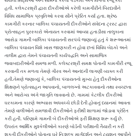
થયેલી સિદ્ધિઓ અને સામનો કરેલા પડકારો અંગે વિગતો રજૂ કરી
હતી. કલેકટરશ્રી દ્વારા દીકરીઓએ કરેલી કામગીરીને બિરદાવીને
વિવિધ સામાજિક પ્રવૃતિઓ કરવા સૌને પ્રેરિત કર્યા હતા. શ્રેષ્ઠ
કામગીરી કરનાર બાલિકા પંચાયતની દીકરીઓને સંવેદના ટ્રસ્ટ દ્વારા
પ્રોત્સાહન પુરસ્કારો એનાયત કરવામાં આવ્યા હતાડીસા તાલુકાના
આસેડા ગામની બાલિકા પંચાયતની સરપંચે જણાવ્યું હતું કે શરૂઆતમાં
બાલિકા પંચાયત વિશે ખાસ જાણકારી ન હોવા છતાં વિવિધ બેઠકો અને
તાલીમ દ્વારા તેમને પંચાયતની કાર્યપદ્ધતિ અને સામાજિક
જવાબદારીઓની સમજ મળી. કલેક્ટરશ્રી સમક્ષ પોતાની કામગીરી રજૂ
કરવાની તક મળતા તેમણે ગૌરવ અને આનંદની લાગણી વ્યક્ત કરી
હતી.તેમણે જણાવ્યું કે, બાલિકા પંચાયતનો મુખ્ય હેતુ દીકરીઓના
શિક્ષણને પ્રોત્સાહન આપવાનો, બાળલગ્નો અટકાવવાનો તથા સ્વચ્છતા
અને આરોગ્ય અંગે જાગૃતિ લાવવાનો છે. ગામમાં કેટલીક દીકરીઓ
ઘરકામના કારણે અભ્યાસ અધવચ્ચે છોડી દેતી હોવાનું ધ્યાનમાં આવતા
તેમણે વાલીઓને સમજાવી દીકરીઓને ફરીથી શાળામાં જોડાવા પ્રેરિત
કરી હતી. પરિણામે ગામની બે દીકરીઓએ ફરી શિક્ષણ શરૂ કર્યું છે.
ઉપરાંત આર્થિક મુશ્કેલીઓને કારણે બોર્ડની પરીક્ષાની તૈયારી ન કરી
શકતી દીકરીઓને પોતાના ઘરે નિઃશુલ્ક માર્ગદર્શન અને ટ્યુશન આપીને