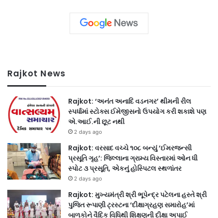
Rajkot News
Rajkot: ‘અનંત અનાદિ વડનગર’ થીમની રીલ
સ્પર્ધામાં સ્ટોક્સ ઈમેજીસનો ઉપયોગ કરી શકાશે પણ
એ.આઈ.ની છૂટ નથી
2 days ago
Rajkot: વરસાદ વચ્ચે ૧૦૮ બન્યું ‘ઈમરજન્સી
પ્રસૂતિ ગૃહ’: જિલ્લાના ગ્રામ્ય વિસ્તારમાં ઓન ધી
સ્પોટ ૩ પ્રસૂતિ, એકનું હોસ્પિટલ સ્થળાંતર
2 days ago
Rajkot: મુખ્યમંત્રી શ્રી ભૂપેન્દ્ર પટેલના હસ્તે શ્રી
પુજિત રૂપાણી ટ્રસ્ટના ‘દીક્ષાગ્રહણ સમારોહ’માં
બાળકોને વૈદિક વિધિથી શિક્ષણની દીક્ષા અપાઈ