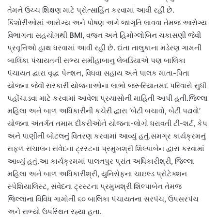
તેમને ઉચ્ચ શિક્ષણ માટે પ્રોત્સાહિત કરવામાં આવી રહી છે.
કિશોરીઓમાં આરોગ્ય અને પોષણ અંગે જાગૃતિ લાવવા તેમજ આરોગ્ય
વિભાગના સહયોગથી BMI, વજન અને હિમોગ્લોબિન ચકાસણી જેવી
પ્રવૃત્તિઓ હાથ ધરવામાં આવી રહી છે. દાંતા તાલુકાના મડેરણ ગામની
બાલિકા પંચાયતની સભ્ય સમીહાબાનુ લેબડિયાએ પણ બાલિકા
પંચાયત દ્વારા વૃદ્ધ પેન્શન, વિધવા સહાય અને પાલક માતા-પિતા
યોજના જેવી સરકારી યોજનાઓના લાભો જરૂરિયાતમંદ પરિવારો સુધી
પહોંચાડવા માટે કરવામાં આવેલા પ્રયાસોની માહિતી આપી હતી.જિલ્લા
મહિલા અને બાળ અધિકારીની કચેરી દ્વારા ‘બેટી બચાવો, બેટી પઢાવો’
યોજના અંતર્ગત તમામ દીકરીઓને યોજના-લોગો ધરાવતી ટી-શર્ટ, કેપ
અને પાણીની બોટલનું વિતરણ કરવામાં આવ્યું હતું.સમગ્ર કાર્યક્રમનું
સફળ સંચાલન સંવેદના ટ્રસ્ટના પ્રમુખશ્રી શિલ્પાબેન દ્વારા કરવામાં
આવ્યું હતું.આ કાર્યક્રમમાં પાલનપુર પ્રાંત અધિકારીશ્રી, જિલ્લા
મહિલા અને બાળ અધિકારીશ્રી, યુનિસેફના ચાઇલ્ડ પ્રોટેક્શન
સ્પેશિયાલિસ્ટ, સંવેદના ટ્રસ્ટના પ્રમુખશ્રી શિલ્પાબેન તેમજ
જિલ્લાના વિવિધ ગામોની ૬૦ બાલિકા પંચાયતના સરપંચ, ઉપસરપંચ
અને સભ્યો ઉપસ્થિત રહ્યા હતા.