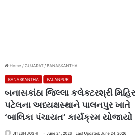
Home
/
GUJARAT
/
BANASKANTHA
BANASKANTHA
PALANPUR
બનાસકાંઠા જિલ્લા કલેક્ટરશ્રી મિહિર
પટેલના અધ્યક્ષસ્થાને પાલનપુર ખાતે
‘બાલિકા પંચાયત’ કાર્યક્રમ યોજાયો
JITESH JOSHI
June 24, 2026
Last Updated: June 24, 2026