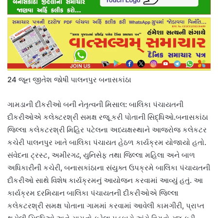
24 જૂન જીતેશ જોષી પાલનપુર બનાસકાંઠા
ગામડાની દીકરીઓ બની નેતૃત્વની મિસાલ: બાલિકા પંચાયતની
દીકરીઓએ કલેક્ટરશ્રી સમક્ષ રજૂ કરી પોતાની સિદ્ધિઓ.બનાસકાંઠા
જિલ્લા કલેકટરશ્રી મિહિર પટેલના અધ્યક્ષસ્થાને આજરોજ કલેકટર
કચેરી પાલનપુર ખાતે બાલિકા પંચાયત હેઠળ કાર્યક્રમ યોજાયો હતો.
સંવેદના ટ્રસ્ટ, અમીરગઢ, યુનિસેફ તથા જિલ્લા મહિલા અને બાળ
અધિકારીની કચેરી, બનાસકાંઠાના સંયુક્ત ઉપક્રમે બાલિકા પંચાયતની
દીકરીઓ સાથે વિશેષ કાર્યક્રમનું આયોજન કરવામાં આવ્યું હતું. આ
કાર્યક્રમ દરમિયાન બાલિકા પંચાયતની દીકરીઓએ જિલ્લા
કલેકટરશ્રી સમક્ષ પોતાના ગામમાં કરવામાં આવેલી કામગીરી, પ્રાપ્ત