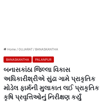
Home
/
GUJARAT
/
BANASKANTHA
BANASKANTHA
PALANPUR
બનાસકાંઠા જિલ્લા વિકાસ
અધિકારીશ્રીએ સુંઢા ગામે પ્રાકૃતિક
મોડેલ ફાર્મની મુલાકાત લઈ પ્રાકૃતિક
કૃષિ પ્રવૃત્તિઓનું નિરીક્ષણ કર્યું