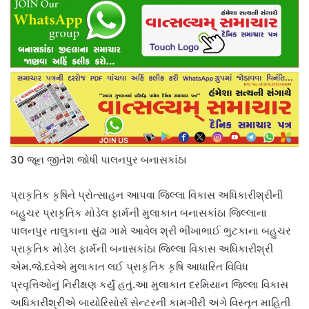
30 જૂન જીતેશ જોષી પાલનપુર બનાસકાંઠા
પ્રાકૃતિક કૃષિને પ્રોત્સાહન આપવા જિલ્લા વિકાસ અધિકારીશ્રીની
બહુચર પ્રાકૃતિક મોડેલ ફાર્મની મુલાકાત બનાસકાંઠા જિલ્લાના
પાલનપુર તાલુકાના સુંઢા ગામે આવેલ શ્રી ભીખાભાઈ ભુટકાના બહુચર
પ્રાકૃતિક મોડેલ ફાર્મની બનાસકાંઠા જિલ્લા વિકાસ અધિકારીશ્રી
એમ.જે.દવેએ મુલાકાત લઈ પ્રાકૃતિક કૃષિ આધારિત વિવિધ
પ્રવૃત્તિઓનું નિરીક્ષણ કર્યું હતું.આ મુલાકાત દરમિયાન જિલ્લા વિકાસ
અધિકારીશ્રીએ બાયોરિસોર્સ સેન્ટરની કામગીરી અંગે વિસ્તૃત માહિતી