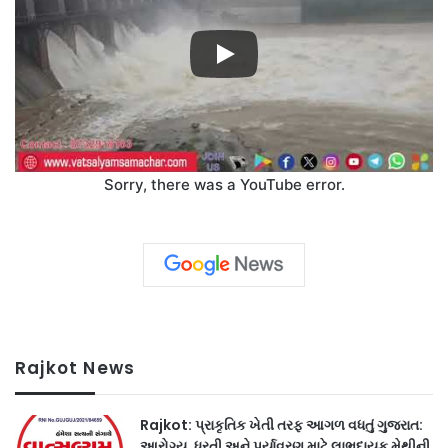
Sorry, there was a YouTube error.
Rajkot News
Rajkot: પ્રાકૃતિક ખેતી તરફ આગળ વધતું ગુજરાત:
આરોગ્ય, ધરતી અને પર્યાવરણ માટે લાભદાયક મેથીની