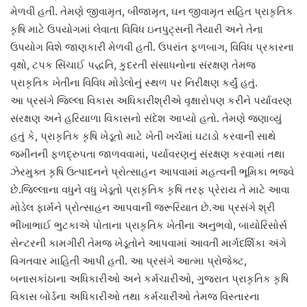
મેળવી હતી. તેમણે જીવામૃત, બીજામૃત, ઘન જીવામૃત સહિત પ્રાકૃતિક
કૃષિ માટે ઉપયોગમાં લેવાતા વિવિધ ઇનપુટ્સની તૈયારી અને તેના
ઉપયોગ વિશે જાણકારી મેળવી હતી. ઉપરાંત ફળબાગ, વિવિધ પ્રકારના
વૃક્ષો, ટપક સિંચાઈ પદ્ધતિ, કુદરતી સંસાધનોના સંરક્ષણ તેમજ
પ્રાકૃતિક ખેતીના વિવિધ મોડેલોનું સ્થળ પર નિરીક્ષણ કર્યું હતું.
આ પ્રસંગે જિલ્લા વિકાસ અધિકારીશ્રીએ વૃક્ષારોપણ કરીને પર્યાવરણ
સંરક્ષણ અને હરિયાળા વિકાસનો સંદેશ આપ્યો હતો. તેમણે જણાવ્યું
હતું કે, પ્રાકૃતિક કૃષિ ખેડૂતો માટે ખેતી ખર્ચમાં ઘટાડો કરવાની સાથે
જમીનની ફળદ્રુપતા જાળવવામાં, પર્યાવરણનું સંરક્ષણ કરવામાં તથા
ઝેરમુક્ત કૃષિ ઉત્પાદનને પ્રોત્સાહન આપવામાં મહત્વની ભૂમિકા ભજવે
છે.જિલ્લાના વધુને વધુ ખેડૂતો પ્રાકૃતિક કૃષિ તરફ પ્રેરાય તે માટે આવા
મોડેલ ફાર્મને પ્રોત્સાહન આપવાની જરૂરિયાત છે.આ પ્રસંગે શ્રી
ભીખાભાઈ ભુટકાએ પોતાના પ્રાકૃતિક ખેતીના અનુભવો, બાયોરિસોર્સ
સેન્ટરની કામગીરી તેમજ ખેડૂતોને આપવામાં આવતી માર્ગદર્શિકા અંગે
વિગતવાર માહિતી આપી હતી. આ પ્રસંગે આત્મા પ્રોજેક્ટ,
બનાસકાંઠાના અધિકારીઓ અને કર્મચારીઓ, ગુજરાત પ્રાકૃતિક કૃષિ
વિકાસ બોર્ડના અધિકારીઓ તથા કર્મચારીઓ તેમજ વિસ્તારના