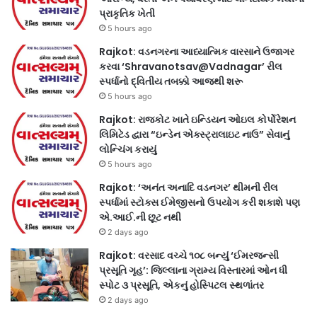
પ્રાકૃતિક ખેતી
5 hours ago
Rajkot: વડનગરના આધ્યાત્મિક વારસાને ઉજાગર
કરવા ‘Shravanotsav@Vadnagar’ રીલ
સ્પર્ધાનો દ્વિતીય તબક્કો આજથી શરૂ
5 hours ago
Rajkot: રાજકોટ ખાતે ઇન્ડિયન ઓઇલ કોર્પોરેશન
લિમિટેડ દ્વારા “ઇન્ડેન એક્સ્ટ્રાલાઇટ નાઉ” સેવાનું
લોન્ચિંગ કરાયું
5 hours ago
Rajkot: ‘અનંત અનાદિ વડનગર’ થીમની રીલ
સ્પર્ધામાં સ્ટોક્સ ઈમેજીસનો ઉપયોગ કરી શકાશે પણ
એ.આઈ.ની છૂટ નથી
2 days ago
Rajkot: વરસાદ વચ્ચે ૧૦૮ બન્યું ‘ઈમરજન્સી
પ્રસૂતિ ગૃહ’: જિલ્લાના ગ્રામ્ય વિસ્તારમાં ઓન ધી
સ્પોટ ૩ પ્રસૂતિ, એકનું હોસ્પિટલ સ્થળાંતર
2 days ago