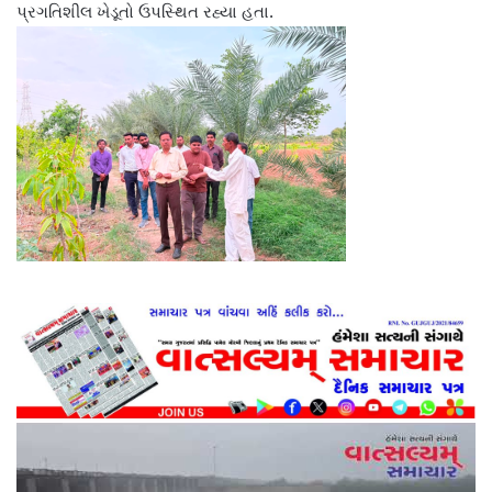
પ્રગતિશીલ ખેડૂતો ઉપસ્થિત રહ્યા હતા.