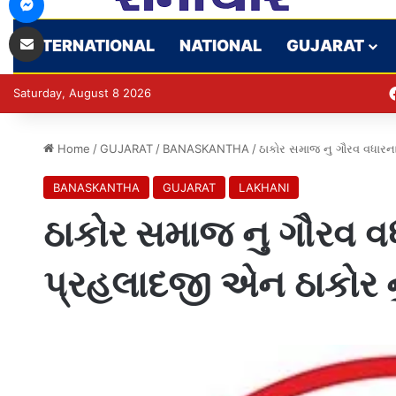
Share via Email
INTERNATIONAL
NATIONAL
GUJARAT
Saturday, August 8 2026
Home
/
GUJARAT
/
BANASKANTHA
/
ઠાકોર સમાજ નુ ગૌરવ વધારન
BANASKANTHA
GUJARAT
LAKHANI
ઠાકોર સમાજ નુ ગૌરવ વ
પ્રહલાદજી એન ઠાકોર ન