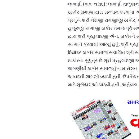
લાખણી (વાવ-થરાદ): લાખણી તાલુકાના 
ઠાકોર સમાજ દ્વારા સન્માન કરવામાં આવ
પ્રમુખ શ્રી લેરાજી રામજીજી ઠાકોર
હજુરજી કાળાજી ઠાકોર તેમજ પૂર્વ સ
દ્વારા શ્રી પ્રહલાદજી એન. ઠાકોરને 
સન્માન કરવામાં આવ્યું હતું. શ્રી 
દિયોદર ઠાકોર સમાજ સંચાલિત શ્રી સદ
ઠાકોરના સુપુત્ર છે.શ્રી પ્રહલાદજી 
લાગણીથી ઠાકોર સમાજનું નામ રોશન કર
આનંદની લાગણી વ્યાપી હતી. ઉપસ્થિ
માટે શુભેચ્છાઓ પાઠવી હતી. અહેવાલ