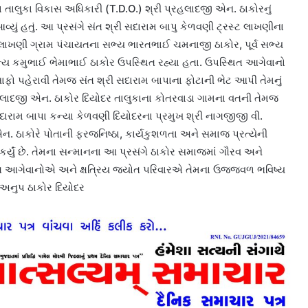
તાલુકા વિકાસ અધિકારી (T.D.O.) શ્રી પ્રહલાદજી એન. ઠાકોરનું
્યું હતું. આ પ્રસંગે સંત શ્રી સદારામ બાપુ કેળવણી ટ્રસ્ટ લાખણીના
, લાખણી ગ્રામ પંચાયતના સભ્ય ભારતભાઈ ચમનાજી ઠાકોર, પૂર્વ સભ્ય
ભ્ય કમુભાઈ ભેમાભાઈ ઠાકોર ઉપસ્થિત રહ્યા હતા. ઉપસ્થિત આગેવાનો
સાફો પહેરાવી તેમજ સંત શ્રી સદારામ બાપાના ફોટાની ભેટ આપી તેમનું
પ્રહલાદજી એન. ઠાકોર દિયોદર તાલુકાના કોતરવાડા ગામના વતની તેમજ
ારામ બાપા કન્યા કેળવણી દિયોદરના પ્રમુખ શ્રી નાગજીજી વી.
એન. ઠાકોરે પોતાની ફરજનિષ્ઠા, કાર્યકુશળતા અને સમાજ પ્રત્યેની
્યું છે. તેમના સન્માનના આ પ્રસંગે ઠાકોર સમાજમાં ગૌરવ અને
ત આગેવાનોએ અને ક્ષત્રિય જ્યોત પરિવારએ તેમના ઉજ્જવળ ભવિષ્ય
 અનુપ ઠાકોર દિયોદર