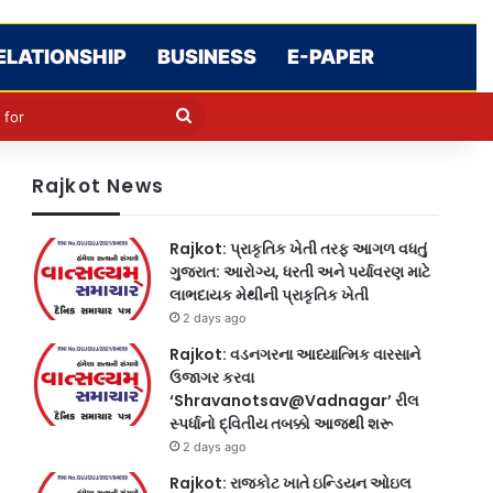
ELATIONSHIP
BUSINESS
E-PAPER
le
in
Search
for
Rajkot News
Rajkot: પ્રાકૃતિક ખેતી તરફ આગળ વધતું
ગુજરાત: આરોગ્ય, ધરતી અને પર્યાવરણ માટે
લાભદાયક મેથીની પ્રાકૃતિક ખેતી
2 days ago
Rajkot: વડનગરના આધ્યાત્મિક વારસાને
ઉજાગર કરવા
‘Shravanotsav@Vadnagar’ રીલ
સ્પર્ધાનો દ્વિતીય તબક્કો આજથી શરૂ
2 days ago
Rajkot: રાજકોટ ખાતે ઇન્ડિયન ઓઇલ