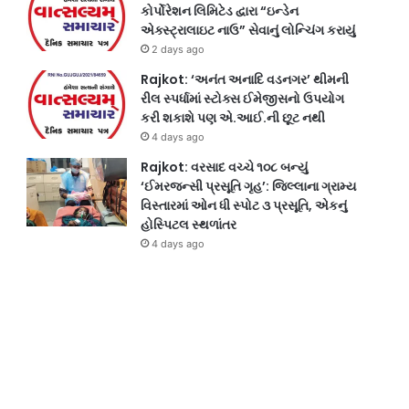
કોર્પોરેશન લિમિટેડ દ્વારા “ઇન્ડેન
એક્સ્ટ્રાલાઇટ નાઉ” સેવાનું લોન્ચિંગ કરાયું
2 days ago
Rajkot: ‘અનંત અનાદિ વડનગર’ થીમની
રીલ સ્પર્ધામાં સ્ટોક્સ ઈમેજીસનો ઉપયોગ
કરી શકાશે પણ એ.આઈ.ની છૂટ નથી
4 days ago
Rajkot: વરસાદ વચ્ચે ૧૦૮ બન્યું
‘ઈમરજન્સી પ્રસૂતિ ગૃહ’: જિલ્લાના ગ્રામ્ય
વિસ્તારમાં ઓન ધી સ્પોટ ૩ પ્રસૂતિ, એકનું
હોસ્પિટલ સ્થળાંતર
4 days ago