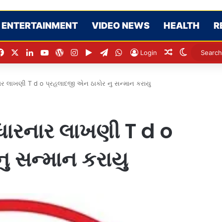
ENTERTAINMENT
VIDEO NEWS
HEALTH
R
Facebook
X
LinkedIn
YouTube
WordPress
Instagram
Google Play
Telegram
WhatsApp
Random Artic
Switch sk
Login
ાર લાખણી T d o પ્રહલાદજી એન ઠાકોર નુ સન્માન કરાયુ
ધારનાર લાખણી T d o
ુ સન્માન કરાયુ