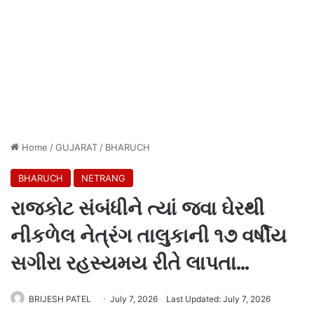
Home
/
GUJARAT
/
BHARUCH
BHARUCH
NETRANG
રાજકોટ સંબંધીને ત્યાં જવા ઘેરથી
નીકળેલ નેત્રંગ તાલુકાની ૧૭ વર્ષીય
સગીરા રહસ્યમય રીતે લાપતા…
BRIJESH PATEL
July 7, 2026
Last Updated: July 7, 2026