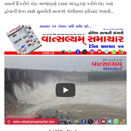
વયની દિકરીને કોઇ અજાણ્યો ઇસમ અપહરણ કરીને લઇ ગયો
હોવાની શંકા સાથે યુવતીની માતાએ પોલીસમાં ફરિયાદ લખાવી…