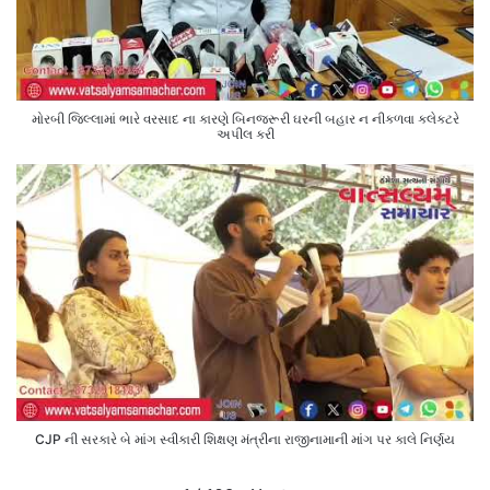
મોરબી જિલ્લામાં ભારે વરસાદ ના કારણે બિનજરૂરી ઘરની બહાર ન નીકળવા કલેક્ટરે
અપીલ કરી
CJP ની સરકારે બે માંગ સ્વીકારી શિક્ષણ મંત્રીના રાજીનામાની માંગ પર કાલે નિર્ણય