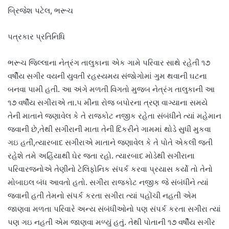
બ્રિજેશ પટેલ, ભરૂચ
પત્રકાર પ્રતિનિધિ
ભરૂચ જિલ્લાના નેત્રંગ તાલુકાના એક ગામે પરિવાર સાથે રહેતી ૧૭
વર્ષીય સગીર વયની યુવતી રહસ્યમય સંજોગોમાં ગુમ થવાની ઘટના
બનવા પામી હતી. આ અંગે મળતી વિગતો મુજબ નેત્રંગ તાલુકાની આ
૧૭ વર્ષીય સગીરાએ તા.૫ મીના રોજ બપોરના ત્રણ વાગ્યાના સમયે
તેની માતાને જણાવેલ કે તે રાજકોટ નજીક રહેતા સંબંધીને ત્યાં મહેમાન
જવાની છે,તેથી સગીરાની માતા તેની દિકરીને ગામમાં થોડે સુધી મુકવા
ગઇ હતી,ત્યારબાદ સગીરાએ માતાને જણાવેલ કે તે પોતે એકલી જતી
રહેશે તમે અહિંયાથી ઘેર જતા રહો. ત્યારબાદ મોડેથી સગીરાના
પરિવારજનોએ તેણીનો ટેલિફોનિક સંપર્ક કરવા પ્રયાસ કર્યો તો તેનો
મોબાઇલ બંધ આવતો હતો. સગીરા રાજકોટ નજીક જે સંબંધીને ત્યાં
જવાની હતી તેમનો સંપર્ક કરતા સગીરા ત્યાં પહોંચી નહતી એમ
જાણવા મળતા પરિવારે અન્ય સંબંધીઓનો પણ સંપર્ક કરતા સગીરા ત્યાં
પણ ગઇ નહતી એમ જાણવા મળ્યું હતું. તેથી પોતાની ૧૭ વર્ષીય સગીર