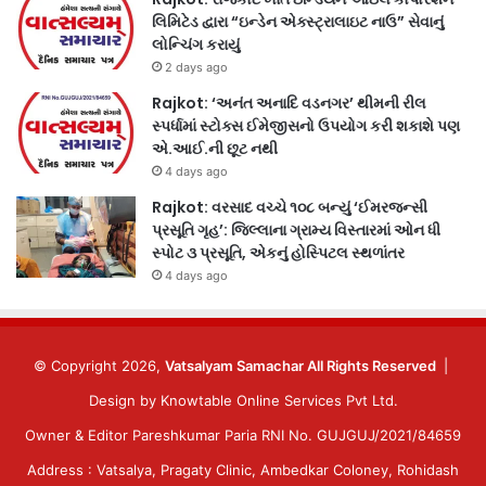
લિમિટેડ દ્વારા “ઇન્ડેન એક્સ્ટ્રાલાઇટ નાઉ” સેવાનું
લોન્ચિંગ કરાયું
2 days ago
Rajkot: ‘અનંત અનાદિ વડનગર’ થીમની રીલ
સ્પર્ધામાં સ્ટોક્સ ઈમેજીસનો ઉપયોગ કરી શકાશે પણ
એ.આઈ.ની છૂટ નથી
4 days ago
Rajkot: વરસાદ વચ્ચે ૧૦૮ બન્યું ‘ઈમરજન્સી
પ્રસૂતિ ગૃહ’: જિલ્લાના ગ્રામ્ય વિસ્તારમાં ઓન ધી
સ્પોટ ૩ પ્રસૂતિ, એકનું હોસ્પિટલ સ્થળાંતર
4 days ago
© Copyright 2026,
Vatsalyam Samachar All Rights Reserved
|
Design by
Knowtable Online Services Pvt Ltd.
Owner & Editor Pareshkumar Paria RNI No. GUJGUJ/2021/84659
Address : Vatsalya, Pragaty Clinic, Ambedkar Coloney, Rohidash