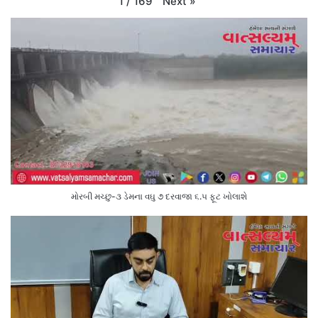
Next
»
1
/
169
મોરબી મચ્છુ-૩ ડેમના વઘુ ૭ દરવાજા ૬.૫ ફૂટ ખોલાશે