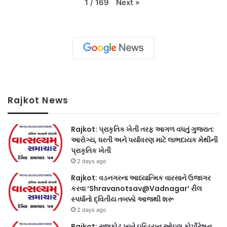
Next
»
1
/
169
Rajkot News
Rajkot: પ્રાકૃતિક ખેતી તરફ આગળ વધતું ગુજરાત:
આરોગ્ય, ધરતી અને પર્યાવરણ માટે લાભદાયક મેથીની
પ્રાકૃતિક ખેતી
2 days ago
Rajkot: વડનગરના આધ્યાત્મિક વારસાને ઉજાગર
કરવા ‘Shravanotsav@Vadnagar’ રીલ
સ્પર્ધાનો દ્વિતીય તબક્કો આજથી શરૂ
2 days ago
Rajkot: રાજકોટ ખાતે ઇન્ડિયન ઓઇલ કોર્પોરેશન