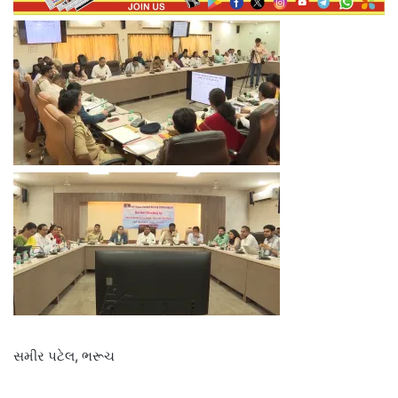
સમીર પટેલ, ભરૂચ