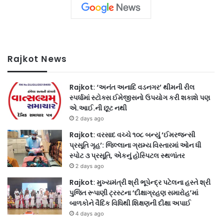
Rajkot News
Rajkot: ‘અનંત અનાદિ વડનગર’ થીમની રીલ
સ્પર્ધામાં સ્ટોક્સ ઈમેજીસનો ઉપયોગ કરી શકાશે પણ
એ.આઈ.ની છૂટ નથી
2 days ago
Rajkot: વરસાદ વચ્ચે ૧૦૮ બન્યું ‘ઈમરજન્સી
પ્રસૂતિ ગૃહ’: જિલ્લાના ગ્રામ્ય વિસ્તારમાં ઓન ધી
સ્પોટ ૩ પ્રસૂતિ, એકનું હોસ્પિટલ સ્થળાંતર
2 days ago
Rajkot: મુખ્યમંત્રી શ્રી ભૂપેન્દ્ર પટેલના હસ્તે શ્રી
પુજિત રૂપાણી ટ્રસ્ટના ‘દીક્ષાગ્રહણ સમારોહ’માં
બાળકોને વૈદિક વિધિથી શિક્ષણની દીક્ષા અપાઈ
4 days ago