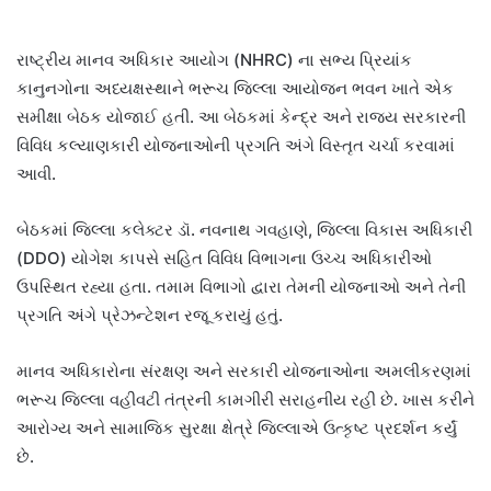
રાષ્ટ્રીય માનવ અધિકાર આયોગ (NHRC) ના સભ્ય પ્રિયાંક
કાનુનગોના અધ્યક્ષસ્થાને ભરૂચ જિલ્લા આયોજન ભવન ખાતે એક
સમીક્ષા બેઠક યોજાઈ હતી. આ બેઠકમાં કેન્દ્ર અને રાજ્ય સરકારની
વિવિધ કલ્યાણકારી યોજનાઓની પ્રગતિ અંગે વિસ્તૃત ચર્ચા કરવામાં
આવી.
બેઠકમાં જિલ્લા કલેક્ટર ડૉ. નવનાથ ગવહાણે, જિલ્લા વિકાસ અધિકારી
(DDO) યોગેશ કાપસે સહિત વિવિધ વિભાગના ઉચ્ચ અધિકારીઓ
ઉપસ્થિત રહ્યા હતા. તમામ વિભાગો દ્વારા તેમની યોજનાઓ અને તેની
પ્રગતિ અંગે પ્રેઝન્ટેશન રજૂ કરાયું હતું.
માનવ અધિકારોના સંરક્ષણ અને સરકારી યોજનાઓના અમલીકરણમાં
ભરૂચ જિલ્લા વહીવટી તંત્રની કામગીરી સરાહનીય રહી છે. ખાસ કરીને
આરોગ્ય અને સામાજિક સુરક્ષા ક્ષેત્રે જિલ્લાએ ઉત્કૃષ્ટ પ્રદર્શન કર્યું
છે.