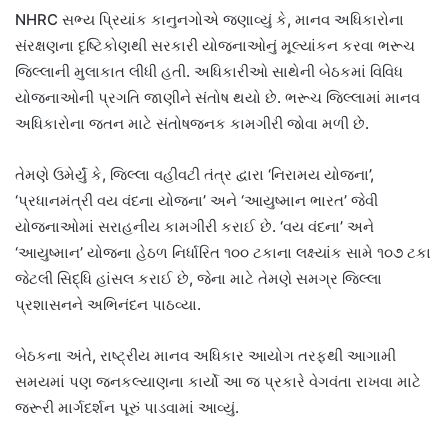
NHRC સભ્ય પ્રિયાંક કાનુનગોએ જણાવ્યું કે, માનવ અધિકારોના
સંરક્ષણના દૃષ્ટિકોણથી સરકારી યોજનાઓનું મૂલ્યાંકન કરવા ભરૂચ
જિલ્લાની મુલાકાત લીધી હતી. અધિકારીઓ સાથેની બેઠકમાં વિવિધ
યોજનાઓની પ્રગતિ જાણીને સંતોષ થયો છે. ભરૂચ જિલ્લામાં માનવ
અધિકારોના જતન માટે સંતોષજનક કામગીરી જોવા મળી છે.
તેમણે ઉમેર્યું કે, જિલ્લા વહીવટી તંત્ર દ્વારા ‘નિરામય યોજના’,
‘પ્રધાનમંત્રી વય વંદના યોજના’ અને ‘આયુષ્માન ભારત’ જેવી
યોજનાઓમાં સરાહનીય કામગીરી કરાઈ છે. ‘વય વંદના’ અને
‘આયુષ્માન’ યોજના હેઠળ નિર્ધારિત ૧૦૦ ટકાના લક્ષ્યાંક સામે ૧૦૭ ટકા
જેટલી સિદ્ધિ હાંસલ કરાઈ છે, જેના માટે તેમણે સમગ્ર જિલ્લા
પ્રશાસનને અભિનંદન પાઠવ્યા.
બેઠકના અંતે, રાષ્ટ્રીય માનવ અધિકાર આયોગ તરફથી આગામી
સમયમાં પણ જનકલ્યાણના કાર્યો આ જ પ્રકારે વેગવંતા રાખવા માટે
જરૂરી માર્ગદર્શન પૂરું પાડવામાં આવ્યું.