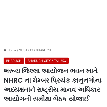
Home
/
GUJARAT
/
BHARUCH
BHARUCH
BHARUCH CITY / TALUKO
ભરૂચ જિલ્લા આયોજન ભવન ખાતે
NHRC ના મેમ્બર પ્રિયંક કાનુનગોના
અધ્યક્ષતાને રાષ્ટ્રીય માનવ અધિકાર
આયોગની સમીક્ષા બેઠક યોજાઈ