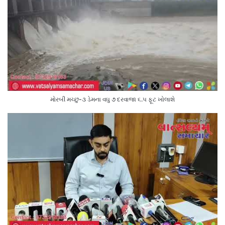
મોરબી મચ્છુ-૩ ડેમના વઘુ ૭ દરવાજા ૬.૫ ફૂટ ખોલાશે