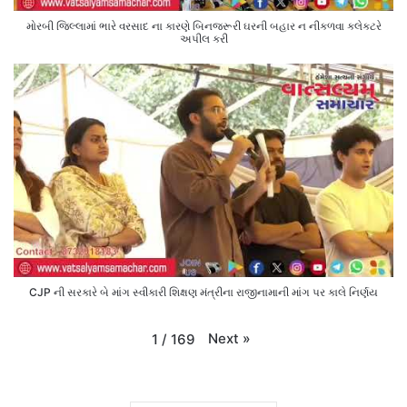
મોરબી જિલ્લામાં ભારે વરસાદ ના કારણે બિનજરૂરી ઘરની બહાર ન નીકળવા કલેક્ટરે
અપીલ કરી
CJP ની સરકારે બે માંગ સ્વીકારી શિક્ષણ મંત્રીના રાજીનામાની માંગ પર કાલે નિર્ણય
Next
»
1
/
169