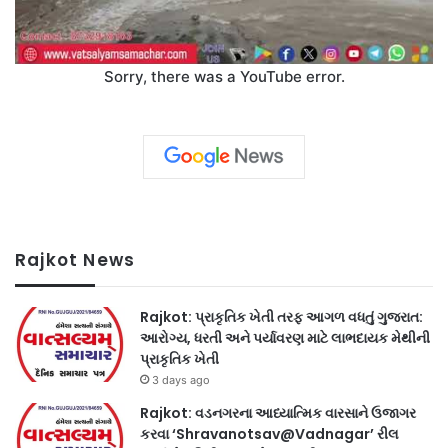
Sorry, there was a YouTube error.
Rajkot News
Rajkot: પ્રાકૃતિક ખેતી તરફ આગળ વધતું ગુજરાત:
આરોગ્ય, ધરતી અને પર્યાવરણ માટે લાભદાયક મેથીની
પ્રાકૃતિક ખેતી
3 days ago
Rajkot: વડનગરના આધ્યાત્મિક વારસાને ઉજાગર
કરવા ‘Shravanotsav@Vadnagar’ રીલ