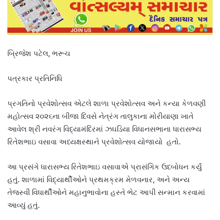
બ્રિજેશ પટેલ, ભરૂચ
પત્રકાર પ્રતિનિધિ
પ્રગતિનો પ્રવેશોત્સવ એટલે શાળા પ્રવેશોત્સવ અને કન્યા કેળવણી
મહોત્સવ ૨૦૨૬ના બીજા દિવસે નેત્રંગ તાલુકાના મોરીયાણા ખાતે
આવેલ શ્રી નવરંગ વિદ્યામંદિરમાં ઝઘડિયા વિધાનસભાના ધારાસભ્ય
રિતેશભાઇ વસાવા અધ્યક્ષસ્થાને પ્રવેશોત્સવ યોજાયો હતો.
આ પ્રસંગે ધારાસભ્ય રિતેશભાઇ વસાવાએ પ્રાસંગિક ઉદબોધન કર્યું
હતું. શાળામાં વિદ્યાર્થીઓને પ્રથમક્રમ મેળવનાર, અને અન્ય
તેજસ્વી વિધાર્થીઓને મહાનુભાવોના હસ્તે ભેટ આપી સન્માન કરવામાં
આવ્યું હતું.