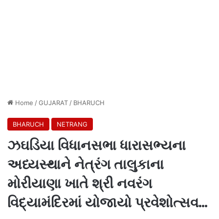
Home
/
GUJARAT
/
BHARUCH
BHARUCH
NETRANG
ઝઘડિયા વિધાનસભા ધારાસભ્યના
અધ્યસ્થાને નેત્રંગ તાલુકાના
મોરીયાણા ખાતે શ્રી નવરંગ
વિદ્યામંદિરમાં યોજાયો પ્રવેશોત્સવ…