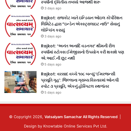
સ્પર્ધાનો દ્વિતીય તબક્કો આજથી શરૂ
3 days ago
Rajkot: રાજકોટ ખાતે ઇન્ડિયન ઓઇલ કોર્પોરેશન
લિમિટેડ દ્વારા “ઇન્ડેન એક્સ્ટ્રાલાઇટ નાઉ” સેવાનું
લોન્ચિંગ કરાયું
3 days ago
Rajkot: ‘અનંત અનાદિ વડનગર’ થીમની રીલ
સ્પર્ધામાં સ્ટોક્સ ઈમેજીસનો ઉપયોગ કરી શકાશે પણ
એ.આઈ.ની છૂટ નથી
5 days ago
Rajkot: વરસાદ વચ્ચે ૧૦૮ બન્યું ‘ઈમરજન્સી
પ્રસૂતિ ગૃહ’: જિલ્લાના ગ્રામ્ય વિસ્તારમાં ઓન ધી
સ્પોટ ૩ પ્રસૂતિ, એકનું હોસ્પિટલ સ્થળાંતર
5 days ago
© Copyright 2026,
Vatsalyam Samachar All Rights Reserved
|
Design by
Knowtable Online Services Pvt Ltd.