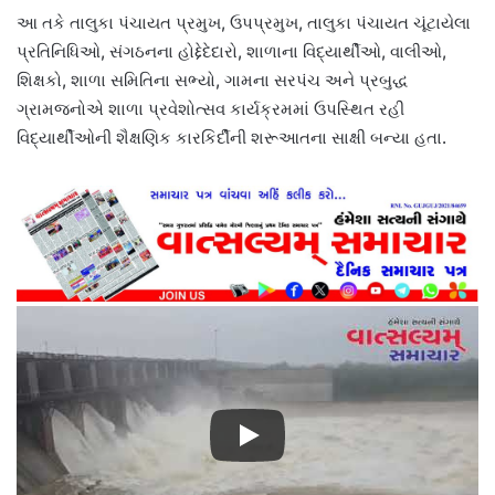
આ તકે તાલુકા પંચાયત પ્રમુખ, ઉપપ્રમુખ, તાલુકા પંચાયત ચૂંટાયેલા
પ્રતિનિધિઓ, સંગઠનના હોદ્દેદેદારો, શાળાના વિદ્યાર્થીઓ, વાલીઓ,
શિક્ષકો, શાળા સમિતિના સભ્યો, ગામના સરપંચ અને પ્રબુદ્ધ
ગ્રામજનોએ શાળા પ્રવેશોત્સવ કાર્યક્રમમાં ઉપસ્થિત રહી
વિદ્યાર્થીઓની શૈક્ષણિક કારકિર્દીની શરૂઆતના સાક્ષી બન્યા હતા.