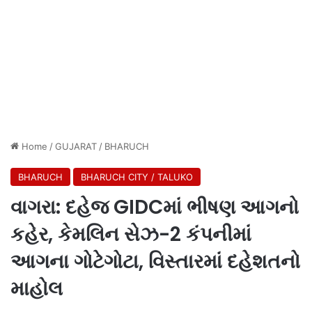
Home
/
GUJARAT
/
BHARUCH
BHARUCH
BHARUCH CITY / TALUKO
વાગરા: દહેજ GIDCમાં ભીષણ આગનો
કહેર, કેમલિન સેઝ-2 કંપનીમાં
આગના ગોટેગોટા, વિસ્તારમાં દહેશતનો
માહોલ