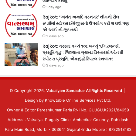
લોન્ચિંગ કરાયું
1 day ago
Rajkot: ‘અનંત અનાદિ વડનગર’ થીમની રીલ
સ્પર્ધામાં સ્ટોક્સ ઈમેજીસનો ઉપયોગ કરી શકાશે પણ
એ.આઈ.ની છૂટ નથી
3 days ago
Rajkot: વરસાદ વચ્ચે ૧૦૮ બન્યું ‘ઈમરજન્સી
પ્રસૂતિ ગૃહ’: જિલ્લાના ગ્રામ્ય વિસ્તારમાં ઓન ધી
સ્પોટ ૩ પ્રસૂતિ, એકનું હોસ્પિટલ સ્થળાંતર
3 days ago
© Copyright 2026,
Vatsalyam Samachar All Rights Reserved
|
Design by
Knowtable Online Services Pvt Ltd.
Owner & Editor Pareshkumar Paria RNI No. GUJGUJ/2021/84659
Address : Vatsalya, Pragaty Clinic, Ambedkar Coloney, Rohidash
Para Main Road, Morbi - 363641 Gujarat-India Mobile : 8732918183