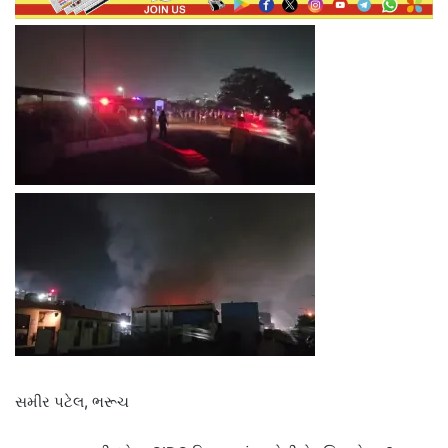
સમીર પટેલ, ભરૂચ