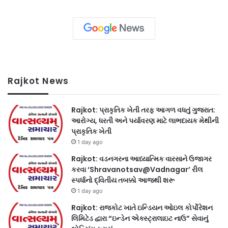
Rajkot News
Rajkot: પ્રાકૃતિક ખેતી તરફ આગળ વધતું ગુજરાત:
આરોગ્ય, ધરતી અને પર્યાવરણ માટે લાભદાયક મેથીની
પ્રાકૃતિક ખેતી
1 day ago
Rajkot: વડનગરના આધ્યાત્મિક વારસાને ઉજાગર
કરવા ‘Shravanotsav@Vadnagar’ રીલ
સ્પર્ધાનો દ્વિતીય તબક્કો આજથી શરૂ
1 day ago
Rajkot: રાજકોટ ખાતે ઇન્ડિયન ઓઇલ કોર્પોરેશન
લિમિટેડ દ્વારા “ઇન્ડેન એક્સ્ટ્રાલાઇટ નાઉ” સેવાનું