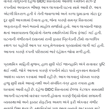
વાગરા તાલુકાની દહેજ GIDC વિસ્તારમાં આવેલી કેમલિન સેઝ-2
કંપનીમાં અચાનક ભીષણ આગ લાગવાની ઘટના સામે આવી છે. આગ
એટલી વિકરાળ હતી કે તેની જ્વાળાઓ અને કાળા ધુમાડાના ગોટા દૂર
દૂર સુધી આકાશમાં દેખાતા હતા, જેના કારણે સમગ્ર વિસ્તારમાં
અફરાતફરી અને ભયનો માહોલ સર્જાયો હતો. આગ લાગ્યાની જાણ
થતાં આસપાસના ઉદ્યોગો તેમજ સ્થાનિકોમાં ચિંતા ફેલાઈ ગઈ હતી.
ઘટનાની ગંભીરતાને ધ્યાનમાં રાખી ફાયર બ્રિગેડની ટીમો તાત્કાલિક
સ્થળ પર પહોંચી આગ પર કાબૂ મેળવવાના પ્રયાસોમાં લાગી ગઈ હતી.
આગના કારણે કંપની પરિસરમાં ભારે દહેશત જોવા મળી હતી.
પ્રાથમિક માહિતી મુજબ, હાલ સુધી કોઈ જાનહાનિ અંગે સત્તાવાર પુષ્ટિ
થઈ નથી. જોકે આગના કારણે કંપનીને મોટા પાયે નુકસાન થયાની
આશંકા વ્યક્ત કરવામાં આવી રહી છે. આગ લાગવાનું ચોક્કસ કારણ
હજુ સુધી સામે આવ્યું નથી અને સંબંધિત તંત્ર દ્વારા તપાસ હાથ
ધરવામાં આવી રહી છે. દહેજ GIDC વિસ્તારમાં છેલ્લા કેટલાક સમયથી
આગની ઘટનાઓ વારંવાર બનતી હોવાના કારણે ઉદ્યોગોમાં સલામતી
વ્યવસ્થાઓ અને ફાયર સેફ્ટીના અમલ અંગે ફરી એકવાર ગંભીર
સવાલો ઉભા થયા છે. સ્થાનિકોમાં પણ આવા બનાવો અટકાવવા માટે