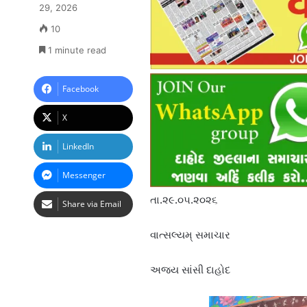
29, 2026
10
1 minute read
Facebook
X
LinkedIn
Messenger
તા.૨૯.૦૫.૨૦૨૬
Share via Email
વાત્સલ્યમ્ સમાચાર
અજય સાંસી દાહોદ