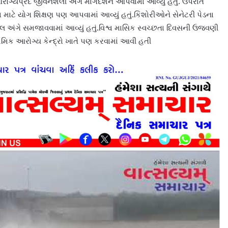
ોગ્યપ્રદ જીવનશૈલી અંગે માર્ગદર્શન આપવામાં આવ્યું હતું. ઉપરાંત
 માટે યોગ શિક્ષણ પણ આપવામાં આવ્યું હતું.કિશોરીઓને સેનેટરી પેડના
ાલ અંગે સમજાવવામાં આવ્યું હતું.વિશ્વ માસિક સ્વચ્છતા દિવસની ઉજવણી
થમિક આરોગ્ય કેન્દ્રો ખાતે પણ કરવામાં આવી હતી