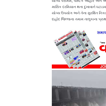
યોગ્ય પરામર્શ, પૌષ્ટિક આહાર અને આર
માસિક દરમિયાન થતા દુખાવાને ઘટાડવા
યોગ્ય ઉપયોગ અને તેના સુરક્ષિત નિક
દાહોદ જિલ્લાના તમામ તાલુકાના પ્રા