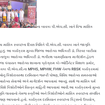
ના બાવકા પી.એચ.સી. ખાતે વિશ્વ માસિક
િશ્વ માસિક સ્વચ્છતા દિવસ નિમિતે પી.એચ.સી. બાવકા ખાતે જાગૃતિ
હતું. આ કાર્યક્રમ મુખ્ય જિલ્લા આરોગ્ય અધિકારી ડૉ. ગિરવર બારીયા
લુકા આરોગ્ય અધિકારી ડૉ. ભગીરથ બામણીયાના માર્ગદર્શન હેઠળ
લા પંચાયત આરોગ્ય શાખાના પ્રોગ્રામ કો-ઓર્ડિનેટર વિશાલ ડામોર,
 બાવકા પી.એચ.સી.ના MPHS, MPHW, FHW તેમજ RBSK કાર્યક્રમમાં
શોરીઓનુ કિશોરાવસ્થા દરમિયાન જરૂરી પોષણ, વિવિધ આરોગ્ય સમસ્યાઓ
રોગ્ય સેવાઓ અંગે માર્ગદર્શન આપવામાં આવ્યું. સાથે જ માસિક ધર્મ
વિશે કિશોરીઓને વિસ્તૃત માહિતી આપવામાં આવી.આ કાર્યક્રમનો મુખ્ય
જાગૃતિ લાવવાનો તેમજ સ્ત્રીઓ અને કિશોરીઓને માસિક સ્વચ્છતા સંબંધિત
જણ આપવાનો હતો. કાર્યક્રમ દરમિયાન સ્વચ્છતા કિટ્સનો ઉપયોગ,