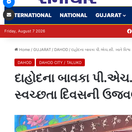
Share via Email
INTERNATIONAL
NATIONAL
GUJARAT
Friday, August 7 2026
Home
/
GUJARAT
/
DAHOD
/
દાહોદના બાવકા પી.એચ.સી. ખાતે વિશ્
DAHOD
DAHOD CITY / TALUKO
દાહોદના બાવકા પી.એચ.સ
સ્વચ્છતા દિવસની ઉજ