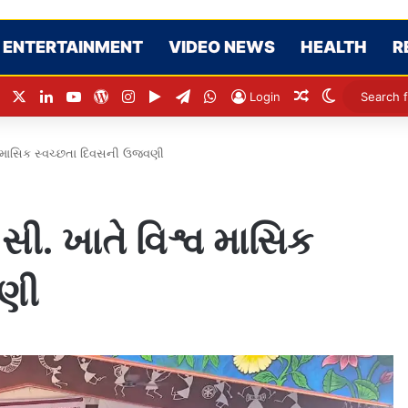
ENTERTAINMENT
VIDEO NEWS
HEALTH
R
Facebook
X
LinkedIn
YouTube
WordPress
Instagram
Google Play
Telegram
WhatsApp
Random Articl
Switch ski
Login
વ માસિક સ્વચ્છતા દિવસની ઉજવણી
ી. ખાતે વિશ્વ માસિક
વણી