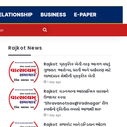
ELATIONSHIP
BUSINESS
E-PAPER
e
n
Search
for
Rajkot News
Rajkot: પ્રાકૃતિક ખેતી તરફ આગળ વધતું
ગુજરાત: આરોગ્ય, ધરતી અને પર્યાવરણ માટે
લાભદાયક મેથીની પ્રાકૃતિક ખેતી
1 day ago
Rajkot: વડનગરના આધ્યાત્મિક વારસાને
ઉજાગર કરવા
‘Shravanotsav@Vadnagar’ રીલ
સ્પર્ધાનો દ્વિતીય તબક્કો આજથી શરૂ
1 day ago
Rajkot: રાજકોટ ખાતે ઇન્ડિયન ઓઇલ