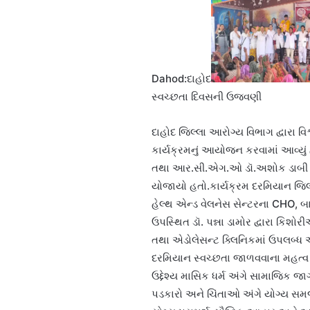
Dahod:દાહોદ
સ્વચ્છતા દિવસની ઉજવણી
દાહોદ જિલ્લા આરોગ્ય વિભાગ દ્વારા વ
કાર્યક્રમનું આયોજન કરવામાં આવ્યું 
તથા આર.સી.એગ.ઓ ડૉ.અશોક ડાબી તા
યોજાયો હતો.કાર્યક્રમ દરમિયાન જિલ્
હેલ્થ એન્ડ વેલનેસ સેન્ટરના CHO,
ઉપસ્થિત ડૉ. પન્ના ડામોર દ્વારા કિ
તથા એડોલેસન્ટ ક્લિનિકમાં ઉપલબ્ધ આ
દરમિયાન સ્વચ્છતા જાળવવાના મહત્વ 
ઉદ્દેશ્ય માસિક ધર્મ અંગે સામાજિક 
પડકારો અને ચિંતાઓ અંગે યોગ્ય સમ