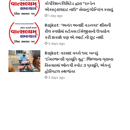
કોર્પોરેશન લિમિટેડ દ્વારા “ઇન્ડેન
એક્સ્ટ્રાલાઇટ નાઉ” સેવાનું લોન્ચિંગ કરાયું
1 day ago
Rajkot: ‘અનંત અનાદિ વડનગર’ થીમની
રીલ સ્પર્ધામાં સ્ટોક્સ ઈમેજીસનો ઉપયોગ
કરી શકાશે પણ એ.આઈ.ની છૂટ નથી
3 days ago
Rajkot: વરસાદ વચ્ચે ૧૦૮ બન્યું
‘ઈમરજન્સી પ્રસૂતિ ગૃહ’: જિલ્લાના ગ્રામ્ય
વિસ્તારમાં ઓન ધી સ્પોટ ૩ પ્રસૂતિ, એકનું
હોસ્પિટલ સ્થળાંતર
3 days ago