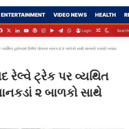
ENTERTAINMENT
VIDEO NEWS
HEALTH
R
Facebook
X
LinkedIn
YouTube
WordPress
Instagram
Google Play
Telegram
WhatsApp
Random Arti
Switch s
Login
 પર વ્યથિત હાલતમાં ઉભેલ પોતાના નાનકડાં ૨ બાળકો સાથે માતાનો કરાયો બચાવ
રેલ્વે ટ્રેક પર વ્યથિત
ાનકડાં ૨ બાળકો સાથે