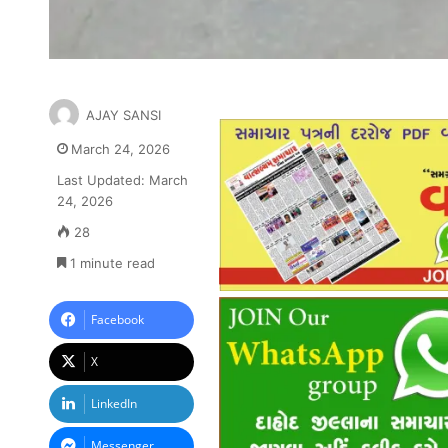
AJAY SANSI
March 24, 2026
Last Updated: March
24, 2026
28
1 minute read
Facebook
X
LinkedIn
Messenger