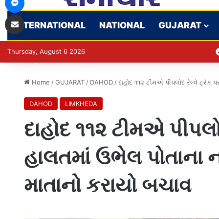
Share via Email
INTERNATIONAL
NATIONAL
GUJARAT
Thursday, August 6 2026
Home
/
GUJARAT
/
DAHOD
/
દાહોદ ૧૧૨ ટીમએ પીપલોદ રેલ્વે ટ્રેક
DAHOD
LIMKHEDA
દાહોદ ૧૧૨ ટીમએ પીપલોદ 
હાલતમાં ઉભેલ પોતાના ન
માતાનો કરાયો બચાવ