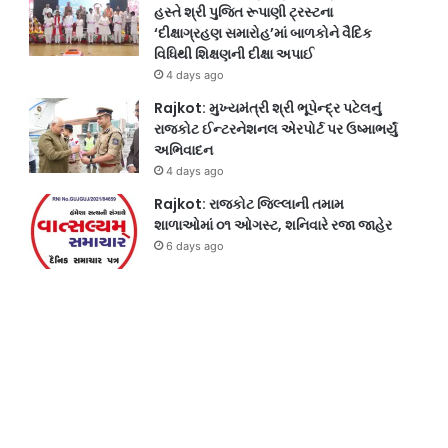
હસ્તે શ્રી પુજિત રૂપાણી ટ્રસ્ટના
‘દીક્ષાગ્રહણ સમારોહ’માં બાળકોને વૈદિક
વિધિથી શિક્ષણની દીક્ષા અપાઈ
4 days ago
Rajkot: મુખ્યમંત્રી શ્રી ભૂપેન્દ્ર પટેલનું
રાજકોટ ઈન્ટરનેશનલ એરપોર્ટ પર ઉષ્માભર્યું
અભિવાદન
4 days ago
Rajkot: રાજકોટ જિલ્લાની તમામ
શાળાઓમાં ૦૧ ઓગસ્ટ, શનિવારે રજા જાહેર
6 days ago