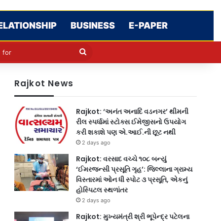
ELATIONSHIP
BUSINESS
E-PAPER
cle
kin
Search
for
Rajkot News
Rajkot: ‘અનંત અનાદિ વડનગર’ થીમની
રીલ સ્પર્ધામાં સ્ટોક્સ ઈમેજીસનો ઉપયોગ
કરી શકાશે પણ એ.આઈ.ની છૂટ નથી
2 days ago
Rajkot: વરસાદ વચ્ચે ૧૦૮ બન્યું
‘ઈમરજન્સી પ્રસૂતિ ગૃહ’: જિલ્લાના ગ્રામ્ય
વિસ્તારમાં ઓન ધી સ્પોટ ૩ પ્રસૂતિ, એકનું
હોસ્પિટલ સ્થળાંતર
2 days ago
Rajkot: મુખ્યમંત્રી શ્રી ભૂપેન્દ્ર પટેલના