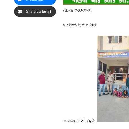
તા.૨૪.૦૩.૨૦૨૬
Share via Email
વાત્સલ્યમ્ સમાચાર
અજય સાંસી દાહોદ