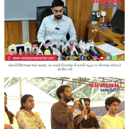
મોરબી જિલ્લામાં ભારે વરસાદ ના કારણે બિનજરૂરી ઘરની બહાર ન નીકળવા કલેક્ટરે
અપીલ કરી