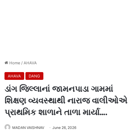
Home
/
AHAVA
AHAVA
DANG
ડાંગ જિલ્લાનાં જામનપાડા ગામમાં
શિક્ષણ વ્યવસ્થાથી નારાજ વાલીઓએ
પ્રાથમિક શાળાને તાળા માર્યા….
MADAN VAISHNAV
June 26, 2026