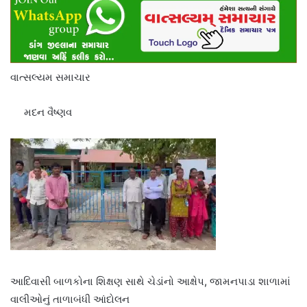
વાત્સલ્યમ સમાચાર
મદન વૈષ્ણવ
આદિવાસી બાળકોના શિક્ષણ સાથે ચેડાંનો આક્ષેપ, જામનપાડા શાળામાં
વાલીઓનું તાળાબંધી આંદોલન