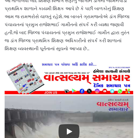
આ તાળાબંધી બાદ શિક્ષણ વિભાગ સફાળું જાગીને ડાંગની જામનપાડા
પ્રાથમિક શાળાને કાયમી શિક્ષક આપે છે કે પછી બાળકોનું શિક્ષણ
આમ જ રામભરોસે ચાલતું રહેશે.આ બાબતે ગ્રામજનોએ ડાંગ જિલ્લા
પંચાયતનાં પ્રમુખ રાજેશભાઈ ગામીતનો સંપર્ક કરી વ્યથા જણાવી
હતી.જે બાદ જિલ્લા પંચાયતનાં પ્રમુખ રાજેશભાઈ ગામીત દ્વારા તુરંત
જ ડાંગ જિલ્લા પ્રાથમિક શિક્ષણ અધિકારીનો સંપર્ક કરી શાળાનાં
શિક્ષણ વ્યવસ્થાની પૂર્તતાનાં સૂચનો આપ્યા છે..