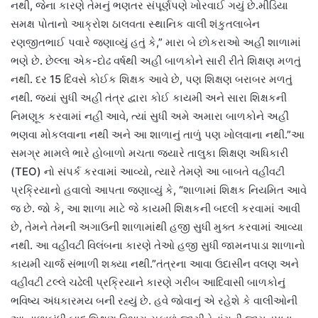
નથી, જેના કારણે તેમનું ભણતર સંપૂર્ણપણે ખોરવાઈ ગયું છે.મીડિયા
સમક્ષ પોતાનો આક્રોશ ઠાલવતા સ્થાનિક વાલી શંકુતલાબેન
રણજીતભાઈ પવારે જણાવ્યું હતું કે,” મારા બે છોકરાઓ અહીં શાળામાં
ભણે છે. છેલ્લા એક-દોઢ વર્ષથી અહીં બાળકોને સારી રીતે શિક્ષણ મળતું
નથી. દર 15 દિવસે કોઈક શિક્ષક આવે છે, પણ શિક્ષણ બરાબર મળતું
નથી. જ્યાં સુધી અહીં તંત્ર દ્વારા કોઈ કાયમી અને સારા શિક્ષકની
નિમણૂક કરવામાં નહીં આવે, ત્યાં સુધી અમે અમારા બાળકોને અહીં
ભણવા મોકલવાના નથી અને આ શાળાનું તાળું પણ ખોલવાના નથી.”આ
સમગ્ર મામલે ભારે હોબાળો મચતા જ્યારે તાલુકા શિક્ષણ અધિકારી
(TEO) નો સંપર્ક કરવામાં આવ્યો, ત્યારે તેમણે આ બાબતે વહીવટી
પ્રક્રિયાનો હવાલો આપતા જણાવ્યું કે, “શાળામાં શિક્ષક નિયમિત આવે
જ છે. જો કે, આ શાળા માટે જે કાયમી શિક્ષકની બદલી કરવામાં આવી
છે, તેમને તેમની અગાઉની શાળામાંથી હજી સુધી મુક્ત કરવામાં આવ્યા
નથી. આ વહીવટી વિલંબના કારણે તેઓ હજી સુધી જામનપાડા શાળાનો
કાયમી ચાર્જ સંભાળી શક્યા નથી.”તંત્રના આવા ઉદાસીન વલણ અને
વહીવટી ટલ્લે ચઢેલી પ્રક્રિયાને કારણે ગરીબ આદિવાસી બાળકોનું
ભવિષ્ય અંધકારમય બની રહ્યું છે. હવે જોવાનું એ રહેશે કે વાલીઓની