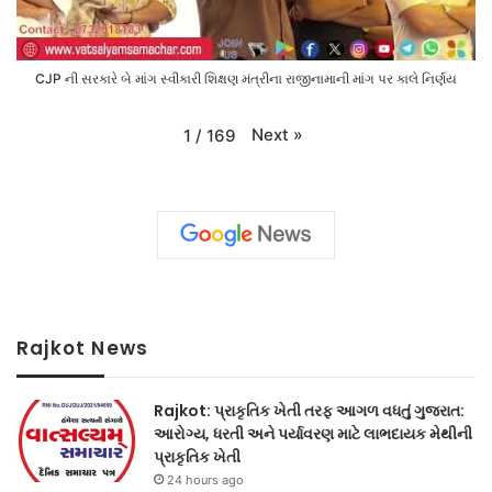
CJP ની સરકારે બે માંગ સ્વીકારી શિક્ષણ મંત્રીના રાજીનામાની માંગ પર કાલે નિર્ણય
Next
»
1
/
169
Rajkot News
Rajkot: પ્રાકૃતિક ખેતી તરફ આગળ વધતું ગુજરાત:
આરોગ્ય, ધરતી અને પર્યાવરણ માટે લાભદાયક મેથીની
પ્રાકૃતિક ખેતી
24 hours ago