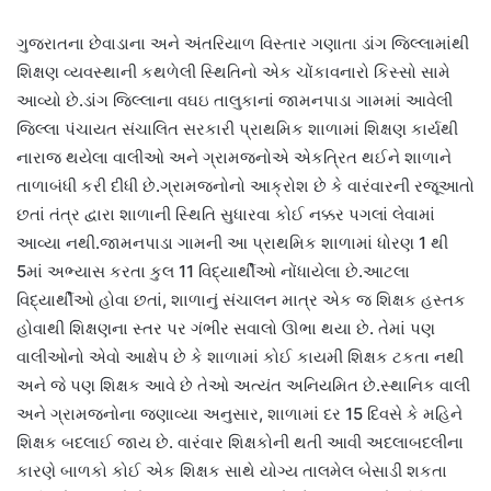
ગુજરાતના છેવાડાના અને અંતરિયાળ વિસ્તાર ગણાતા ડાંગ જિલ્લામાંથી
શિક્ષણ વ્યવસ્થાની કથળેલી સ્થિતિનો એક ચોંકાવનારો કિસ્સો સામે
આવ્યો છે.ડાંગ જિલ્લાના વઘઇ તાલુકાનાં જામનપાડા ગામમાં આવેલી
જિલ્લા પંચાયત સંચાલિત સરકારી પ્રાથમિક શાળામાં શિક્ષણ કાર્યથી
નારાજ થયેલા વાલીઓ અને ગ્રામજનોએ એકત્રિત થઈને શાળાને
તાળાબંધી કરી દીધી છે.ગ્રામજનોનો આક્રોશ છે કે વારંવારની રજૂઆતો
છતાં તંત્ર દ્વારા શાળાની સ્થિતિ સુધારવા કોઈ નક્કર પગલાં લેવામાં
આવ્યા નથી.જામનપાડા ગામની આ પ્રાથમિક શાળામાં ધોરણ 1 થી
5માં અભ્યાસ કરતા કુલ 11 વિદ્યાર્થીઓ નોંધાયેલા છે.આટલા
વિદ્યાર્થીઓ હોવા છતાં, શાળાનું સંચાલન માત્ર એક જ શિક્ષક હસ્તક
હોવાથી શિક્ષણના સ્તર પર ગંભીર સવાલો ઊભા થયા છે. તેમાં પણ
વાલીઓનો એવો આક્ષેપ છે કે શાળામાં કોઈ કાયમી શિક્ષક ટકતા નથી
અને જે પણ શિક્ષક આવે છે તેઓ અત્યંત અનિયમિત છે.સ્થાનિક વાલી
અને ગ્રામજનોના જણાવ્યા અનુસાર, શાળામાં દર 15 દિવસે કે મહિને
શિક્ષક બદલાઈ જાય છે. વારંવાર શિક્ષકોની થતી આવી અદલાબદલીના
કારણે બાળકો કોઈ એક શિક્ષક સાથે યોગ્ય તાલમેલ બેસાડી શકતા