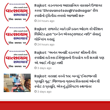
Rajkot: વડનગરના આધ્યાત્મિક વારસાને ઉજાગર
કરવા ‘Shravanotsav@Vadnagar’ રીલ
સ્પર્ધાનો દ્વિતીય તબક્કો આજથી શરૂ
24 hours ago
Rajkot: રાજકોટ ખાતે ઇન્ડિયન ઓઇલ કોર્પોરેશન
લિમિટેડ દ્વારા “ઇન્ડેન એક્સ્ટ્રાલાઇટ નાઉ” સેવાનું
લોન્ચિંગ કરાયું
24 hours ago
Rajkot: ‘અનંત અનાદિ વડનગર’ થીમની રીલ
સ્પર્ધામાં સ્ટોક્સ ઈમેજીસનો ઉપયોગ કરી શકાશે પણ
એ.આઈ.ની છૂટ નથી
3 days ago
Rajkot: વરસાદ વચ્ચે ૧૦૮ બન્યું ‘ઈમરજન્સી
પ્રસૂતિ ગૃહ’: જિલ્લાના ગ્રામ્ય વિસ્તારમાં ઓન ધી
સ્પોટ ૩ પ્રસૂતિ, એકનું હોસ્પિટલ સ્થળાંતર
3 days ago