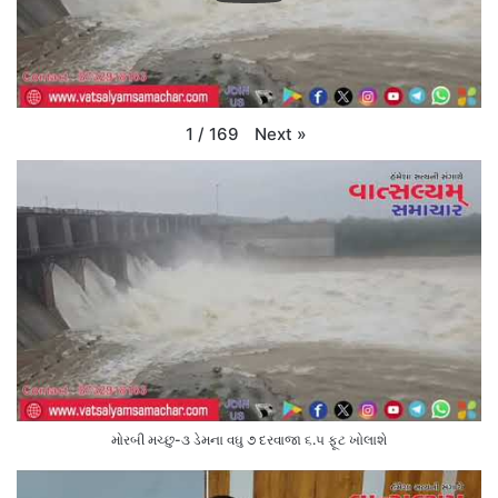
Next
»
1
/
169
મોરબી મચ્છુ-૩ ડેમના વઘુ ૭ દરવાજા ૬.૫ ફૂટ ખોલાશે