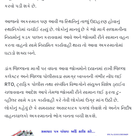
કરવો પડી શકે છે.
આજનો અકસ્માત પણ આવી જ સ્થિતિનું તાજું ઉદાહરણ હોવાનું
સ્થાનિકોમાં ચર્ચાઈ રહ્યું છે. લોકોનું માનવું છે કે જો માર્ગ સલામતીના
નિયમોનું કડક પાલન કરાવવામાં આવે અને જોખમી રીતે સામાન વહન
કરતા વાહનો સામે નિયમિત કાર્યવાહી થાય તો આવા અકસ્માતોમાં
ઘટાડો શક્ય બને.
ડાંગ જિલ્લાના માર્ગો પર વધતા આવા જોખમોને ધ્યાનમાં રાખી જિલ્લા
કલેક્ટર અને જિલ્લા પોલીસવડા સમગ્ર બાબતની ગંભીર નોંધ લઈ
RTO, ટ્રાફિક પોલીસ તથા સંબંધિત વિભાગોને સંયુક્ત વિશેષ ડ્રાઈવ
ચલાવવાના આદેશ આપે તેમજ જોખમી રીતે સામાન લઈ ફરતા ટુ-
વ્હીલર સામે કડક કાર્યવાહી કરે તેવી લોકોમાં ઉગ્ર માંગ ઉઠી છે.
લોકોનું કહેવું છે કે સમયસર અસરકારક પગલાં લેવાશે તો અનેક નિર્દોષ
વાહનચાલકો અકસ્માતનો ભોગ બનતા બચી શકશે.