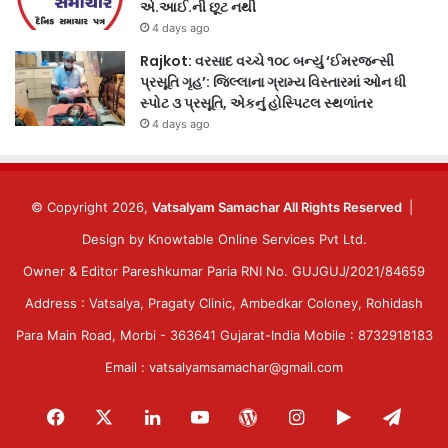
એ.આઈ.ની છૂટ નથી
4 days ago
Rajkot: વરસાદ વચ્ચે ૧૦૮ બન્યું ‘ઈમરજન્સી
પ્રસૂતિ ગૃહ’: જિલ્લાના ગ્રામ્ય વિસ્તારમાં ઓન ધી
સ્પોટ ૩ પ્રસૂતિ, એકનું હોસ્પિટલ સ્થળાંતર
4 days ago
© Copyright 2026,
Vatsalyam Samachar All Rights Reserved
|
Design by
Knowtable Online Services Pvt Ltd.
Owner & Editor Pareshkumar Paria RNI No. GUJGUJ/2021/84659
Address : Vatsalya, Pragaty Clinic, Ambedkar Coloney, Rohidash
Para Main Road, Morbi - 363641 Gujarat-India Mobile : 8732918183
Email : vatsalyamsamachar@gmail.com
Facebook
X
LinkedIn
YouTube
WordPress
Instagram
Google
Tele