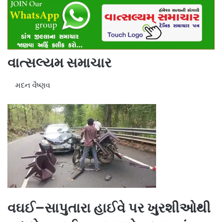
વાત્સલ્યમ સમાચાર
મદન વૈષ્ણવ
વઘઈ–સાપુતારા હાઈવે પર ખુરશીઓથી