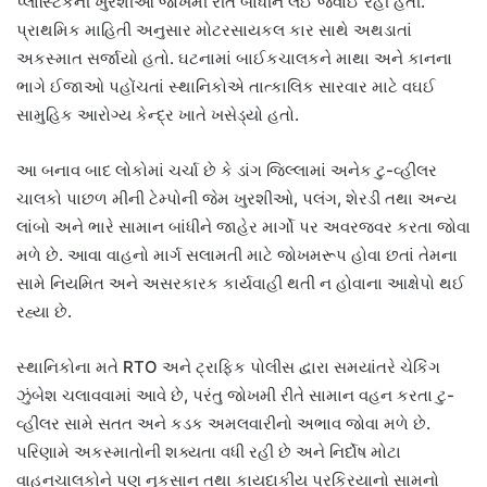
પ્લાસ્ટિકની ખુરશીઓ જોખમી રીતે બાંધીને લઈ જવાઈ રહી હતી.
પ્રાથમિક માહિતી અનુસાર મોટરસાયકલ કાર સાથે અથડાતાં
અકસ્માત સર્જાયો હતો. ઘટનામાં બાઈકચાલકને માથા અને કાનના
ભાગે ઈજાઓ પહોંચતાં સ્થાનિકોએ તાત્કાલિક સારવાર માટે વઘઈ
સામુહિક આરોગ્ય કેન્દ્ર ખાતે ખસેડ્યો હતો.
આ બનાવ બાદ લોકોમાં ચર્ચા છે કે ડાંગ જિલ્લામાં અનેક ટુ-વ્હીલર
ચાલકો પાછળ મીની ટેમ્પોની જેમ ખુરશીઓ, પલંગ, શેરડી તથા અન્ય
લાંબો અને ભારે સામાન બાંધીને જાહેર માર્ગો પર અવરજવર કરતા જોવા
મળે છે. આવા વાહનો માર્ગ સલામતી માટે જોખમરૂપ હોવા છતાં તેમના
સામે નિયમિત અને અસરકારક કાર્યવાહી થતી ન હોવાના આક્ષેપો થઈ
રહ્યા છે.
સ્થાનિકોના મતે RTO અને ટ્રાફિક પોલીસ દ્વારા સમયાંતરે ચેકિંગ
ઝુંબેશ ચલાવવામાં આવે છે, પરંતુ જોખમી રીતે સામાન વહન કરતા ટુ-
વ્હીલર સામે સતત અને કડક અમલવારીનો અભાવ જોવા મળે છે.
પરિણામે અકસ્માતોની શક્યતા વધી રહી છે અને નિર્દોષ મોટા
વાહનચાલકોને પણ નુકસાન તથા કાયદાકીય પ્રક્રિયાનો સામનો