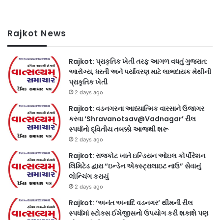
Rajkot News
Rajkot: પ્રાકૃતિક ખેતી તરફ આગળ વધતું ગુજરાત:
આરોગ્ય, ધરતી અને પર્યાવરણ માટે લાભદાયક મેથીની
પ્રાકૃતિક ખેતી
2 days ago
Rajkot: વડનગરના આધ્યાત્મિક વારસાને ઉજાગર
કરવા ‘Shravanotsav@Vadnagar’ રીલ
સ્પર્ધાનો દ્વિતીય તબક્કો આજથી શરૂ
2 days ago
Rajkot: રાજકોટ ખાતે ઇન્ડિયન ઓઇલ કોર્પોરેશન
લિમિટેડ દ્વારા “ઇન્ડેન એક્સ્ટ્રાલાઇટ નાઉ” સેવાનું
લોન્ચિંગ કરાયું
2 days ago
Rajkot: ‘અનંત અનાદિ વડનગર’ થીમની રીલ
સ્પર્ધામાં સ્ટોક્સ ઈમેજીસનો ઉપયોગ કરી શકાશે પણ