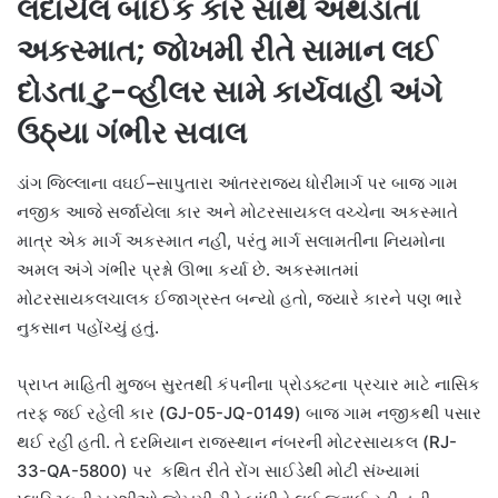
લદાયેલ બાઈક કાર સાથે અથડાતાં
અકસ્માત; જોખમી રીતે સામાન લઈ
દોડતા ટુ-વ્હીલર સામે કાર્યવાહી અંગે
ઉઠ્યા ગંભીર સવાલ
ડાંગ જિલ્લાના વઘઈ–સાપુતારા આંતરરાજ્ય ધોરીમાર્ગ પર બાજ ગામ
નજીક આજે સર્જાયેલા કાર અને મોટરસાયકલ વચ્ચેના અકસ્માતે
માત્ર એક માર્ગ અકસ્માત નહીં, પરંતુ માર્ગ સલામતીના નિયમોના
અમલ અંગે ગંભીર પ્રશ્નો ઊભા કર્યા છે. અકસ્માતમાં
મોટરસાયકલચાલક ઈજાગ્રસ્ત બન્યો હતો, જ્યારે કારને પણ ભારે
નુકસાન પહોંચ્યું હતું.
પ્રાપ્ત માહિતી મુજબ સુરતથી કંપનીના પ્રોડક્ટના પ્રચાર માટે નાસિક
તરફ જઈ રહેલી કાર (GJ-05-JQ-0149) બાજ ગામ નજીકથી પસાર
થઈ રહી હતી. તે દરમિયાન રાજસ્થાન નંબરની મોટરસાયકલ (RJ-
33-QA-5800) પર કથિત રીતે રોંગ સાઈડેથી મોટી સંખ્યામાં