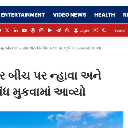
ENTERTAINMENT
VIDEO NEWS
HEALTH
R
Facebook
X
LinkedIn
YouTube
WordPress
Instagram
Google Play
Telegram
WhatsApp
Random Artic
Switch sk
Login
ુર બીચ પર ન્હાવા અને સ્વિમિંગ કરવા પર પ્રતિબંધ મુકવામાં આવ્યો
ર બીચ પર ન્હાવા અને
બંધ મુકવામાં આવ્યો