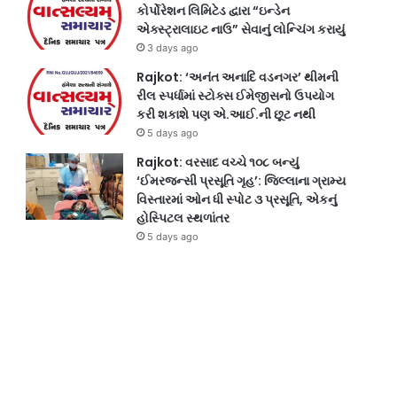
કોર્પોરેશન લિમિટેડ દ્વારા “ઇન્ડેન
એક્સ્ટ્રાલાઇટ નાઉ” સેવાનું લોન્ચિંગ કરાયું
3 days ago
Rajkot: ‘અનંત અનાદિ વડનગર’ થીમની
રીલ સ્પર્ધામાં સ્ટોક્સ ઈમેજીસનો ઉપયોગ
કરી શકાશે પણ એ.આઈ.ની છૂટ નથી
5 days ago
Rajkot: વરસાદ વચ્ચે ૧૦૮ બન્યું
‘ઈમરજન્સી પ્રસૂતિ ગૃહ’: જિલ્લાના ગ્રામ્ય
વિસ્તારમાં ઓન ધી સ્પોટ ૩ પ્રસૂતિ, એકનું
હોસ્પિટલ સ્થળાંતર
5 days ago