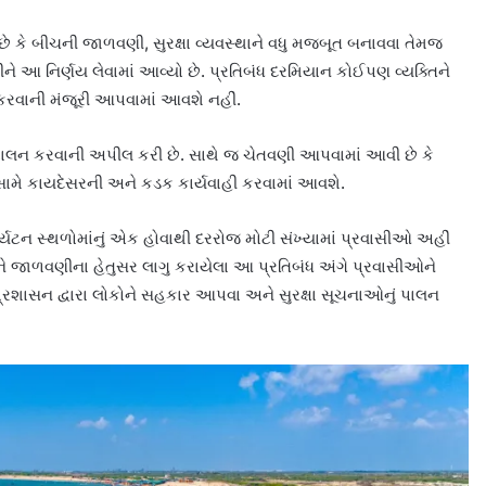
ું છે કે બીચની જાળવણી, સુરક્ષા વ્યવસ્થાને વધુ મજબૂત બનાવવા તેમજ
ને આ નિર્ણય લેવામાં આવ્યો છે. પ્રતિબંધ દરમિયાન કોઈપણ વ્યક્તિને
 કરવાની મંજૂરી આપવામાં આવશે નહીં.
ં પાલન કરવાની અપીલ કરી છે. સાથે જ ચેતવણી આપવામાં આવી છે કે
ામે કાયદેસરની અને કડક કાર્યવાહી કરવામાં આવશે.
યટન સ્થળોમાંનું એક હોવાથી દરરોજ મોટી સંખ્યામાં પ્રવાસીઓ અહીં
ા અને જાળવણીના હેતુસર લાગુ કરાયેલા આ પ્રતિબંધ અંગે પ્રવાસીઓને
્રશાસન દ્વારા લોકોને સહકાર આપવા અને સુરક્ષા સૂચનાઓનું પાલન