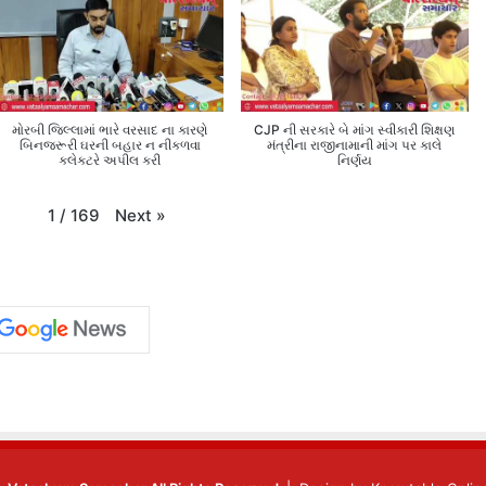
મોરબી જિલ્લામાં ભારે વરસાદ ના કારણે
CJP ની સરકારે બે માંગ સ્વીકારી શિક્ષણ
બિનજરૂરી ઘરની બહાર ન નીકળવા
મંત્રીના રાજીનામાની માંગ પર કાલે
કલેક્ટરે અપીલ કરી
નિર્ણય
Next
»
1
/
169