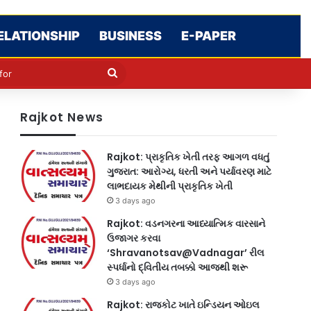
ELATIONSHIP
BUSINESS
E-PAPER
le
in
Search
for
Rajkot News
Rajkot: પ્રાકૃતિક ખેતી તરફ આગળ વધતું
ગુજરાત: આરોગ્ય, ધરતી અને પર્યાવરણ માટે
લાભદાયક મેથીની પ્રાકૃતિક ખેતી
3 days ago
Rajkot: વડનગરના આધ્યાત્મિક વારસાને
ઉજાગર કરવા
‘Shravanotsav@Vadnagar’ રીલ
સ્પર્ધાનો દ્વિતીય તબક્કો આજથી શરૂ
3 days ago
Rajkot: રાજકોટ ખાતે ઇન્ડિયન ઓઇલ