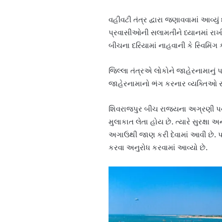
વહીવટી તંત્ર દ્વારા જણાવવામાં આવ્ય
પ્રવાસીઓની સલામતીને ધ્યાનમાં રાખી
બીચના દરિયામાં નાહવાની કે સ્વિમિંગ
જિલ્લા તંત્રએ લોકોને જાહેરનામાનુ
જાહેરનામાનો ભંગ કરનાર વ્યક્તિઓ સ
શિવરાજપુર બીચ રાજ્યના અગ્રણી પર્
મુલાકાત લેતા હોય છે. ત્યારે સુરક્ષ
અગાઉથી જાણ કરી દેવામાં આવી છે. પ
કરવા અનુરોધ કરવામાં આવ્યો છે.