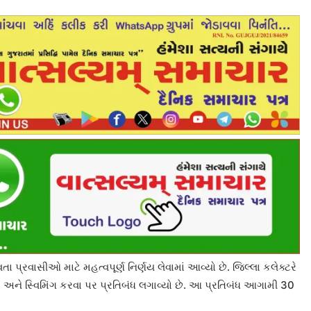
 પ્રવાસીઓ માટે મહત્વપૂર્ણ નિર્ણય લેવામાં આવ્યો છે. જિલ્લા કલેક્ટરે
 અને સ્વિમિંગ કરવા પર પ્રતિબંધ લગાવ્યો છે. આ પ્રતિબંધ આગામી 30