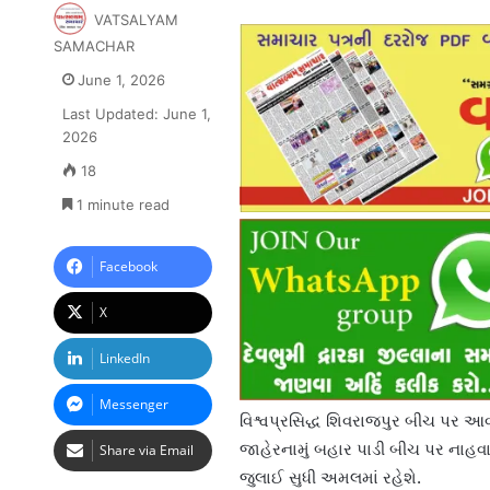
VATSALYAM
SAMACHAR
June 1, 2026
Last Updated: June 1,
2026
18
1 minute read
Facebook
X
LinkedIn
Messenger
વિશ્વપ્રસિદ્ધ શિવરાજપુર બીચ પર આવતા
જાહેરનામું બહાર પાડી બીચ પર નાહવા
Share via Email
જુલાઈ સુધી અમલમાં રહેશે.