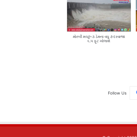
મોરબી મચ્છુ-૩ ડેમના વઘુ ૭ દરવાજા
૬.૫ ફૂટ ખોલાશે
Follow Us