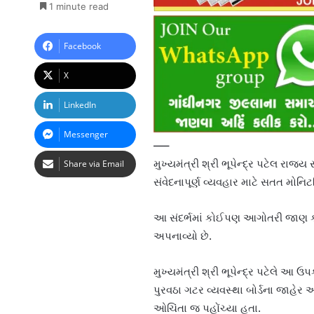
1 minute read
Facebook
X
LinkedIn
Messenger
—–
મુખ્યમંત્રી શ્રી ભૂપેન્દ્ર પટેલ ર
Share via Email
સંવેદનાપૂર્ણ વ્યવહાર માટે સતત મોનિટ
આ સંદર્ભમાં કોઈપણ આગોતરી જાણ કર
અપનાવ્યો છે.
મુખ્યમંત્રી શ્રી ભૂપેન્દ્ર પટેલે આ ઉ
પુરવઠા ગટર વ્યવસ્થા બોર્ડના જાહેર
ઓચિંતા જ પહોંચ્યા હતા.