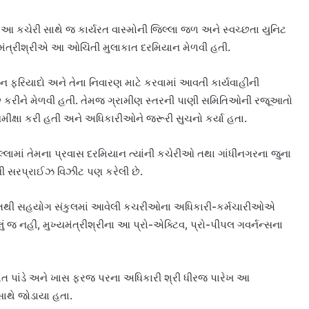
આ કચેરી સાથે જ કાર્યરત વાસ્મોની જિલ્લા જળ અને સ્વચ્છતા યુનિટ
મંત્રીશ્રીએ આ ઓચિંતી મુલાકાત દરમિયાન મેળવી હતી.
ફરિયાદો અને તેના નિવારણ માટે કરવામાં આવતી કાર્યવાહીની
રીને મેળવી હતી. તેમજ ગ્રામીણ સ્તરની પાણી સમિતિઓની રજૂઆતો
ીક્ષા કરી હતી અને અધિકારીઓને જરૂરી સુચનો કર્યા હતા.
િલ્લામાં તેમના પ્રવાસ દરમિયાન ત્યાંની કચેરીઓ તથા ગાંધીનગરના જુના
 સરપ્રાઈઝ વિઝીટ પણ કરેલી છે.
ાકાતથી સહયોગ સંકુલમાં આવેલી કચરીઓના અધિકારી-કર્મચારીઓએ
ું જ નહીં, મુખ્યમંત્રીશ્રીના આ પ્રો-એક્ટિવ, પ્રો-પીપલ ગવર્નન્સના
ક્રાંત પાંડે અને ખાસ ફરજ પરના અધિકારી શ્રી ધીરજ પારેખ આ
સાથે જોડાયા હતા.