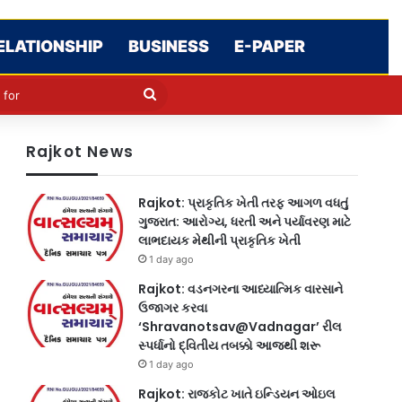
ELATIONSHIP
BUSINESS
E-PAPER
le
in
Search
for
Rajkot News
Rajkot: પ્રાકૃતિક ખેતી તરફ આગળ વધતું
ગુજરાત: આરોગ્ય, ધરતી અને પર્યાવરણ માટે
લાભદાયક મેથીની પ્રાકૃતિક ખેતી
1 day ago
Rajkot: વડનગરના આધ્યાત્મિક વારસાને
ઉજાગર કરવા
‘Shravanotsav@Vadnagar’ રીલ
સ્પર્ધાનો દ્વિતીય તબક્કો આજથી શરૂ
1 day ago
Rajkot: રાજકોટ ખાતે ઇન્ડિયન ઓઇલ