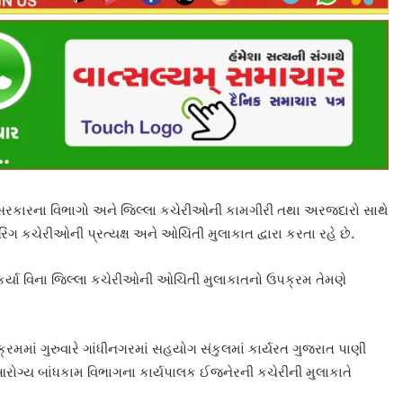
ાજ્ય સરકારના વિભાગો અને જિલ્લા કચેરીઓની કામગીરી તથા અરજદારો સાથે
રિંગ કચેરીઓની પ્રત્યક્ષ અને ઓચિંતી મુલાકાત દ્વારા કરતા રહે છે.
્યા વિના જિલ્લા કચેરીઓની ઓચિંતી મુલાકાતનો ઉપક્રમ તેમણે
પક્રમમાં ગુરુવારે ગાંધીનગરમાં સહયોગ સંકુલમાં કાર્યરત ગુજરાત પાણી
 આરોગ્ય બાંધકામ વિભાગના કાર્યપાલક ઈજનેરની કચેરીની મુલાકાતે