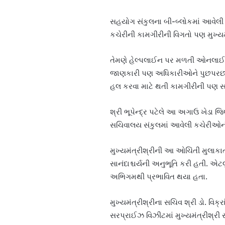
સહયોગ સંકુલના બી-બ્લોકમાં આવેલી 
કચેરીની કામગીરીની વિગતો પણ મુખ્ય
તેમણે હેલ્પલાઈન પર મળતી ઓનલાઈન 
જાણકારી પણ અધિકારીઓને પુછપરછ ક
હલ કરવા માટે થતી કામગીરીની પણ સમ
શ્રી ભૂપેન્દ્ર પટેલે આ અગાઉ ખેડા જ
સચિવાલય સંકુલમાં આવેલી કચેરીઓની
મુખ્યમંત્રીશ્રીની આ ઓચિંતી મુલ
સાનંદાશ્ચર્યની અનુભૂતિ કરી હતી. એટલ
અભિગમથી પ્રભાવિત થયા હતા.
મુખ્યમંત્રીશ્રીના સચિવ શ્રી ડો. વિ
સરપ્રાઈઝ વિઝીટમાં મુખ્યમંત્રીશ્રી 