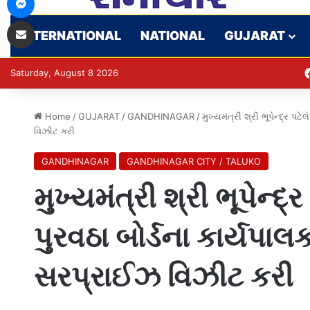
Share via Email
INTERNATIONAL
NATIONAL
GUJARAT
Saturday, August 8 2026
Home
/
GUJARAT
/
GANDHINAGAR
/
મુખ્યમંત્રી શ્રી ભૂપેન્દ્ર પ
વિઝીટ કરી
GANDHINAGAR
GANDHINAGAR CITY / TALUKO
મુખ્યમંત્રી શ્રી ભૂપેન્દ
પુરવઠા બોર્ડના કાર્યપ
સરપ્રાઈઝ વિઝીટ કરી