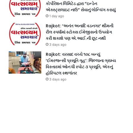
કોર્પોરેશન લિમિટેડ દ્વારા “ઇન્ડેન
એક્સ્ટ્રાલાઇટ નાઉ” સેવાનું લોન્ચિંગ કરાયું
1 day ago
Rajkot: ‘અનંત અનાદિ વડનગર’ થીમની
રીલ સ્પર્ધામાં સ્ટોક્સ ઈમેજીસનો ઉપયોગ
કરી શકાશે પણ એ.આઈ.ની છૂટ નથી
3 days ago
Rajkot: વરસાદ વચ્ચે ૧૦૮ બન્યું
‘ઈમરજન્સી પ્રસૂતિ ગૃહ’: જિલ્લાના ગ્રામ્ય
વિસ્તારમાં ઓન ધી સ્પોટ ૩ પ્રસૂતિ, એકનું
હોસ્પિટલ સ્થળાંતર
3 days ago