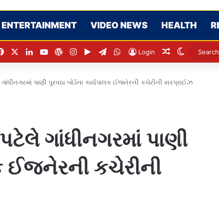
ENTERTAINMENT
VIDEO NEWS
HEALTH
R
Facebook
X
LinkedIn
YouTube
WordPress
Instagram
Google Play
Telegram
WhatsApp
Random Artic
Switch sk
Login
ટેલે ગાંધીનગરમાં પાણી પુરવઠા બોર્ડના કાર્યપાલક ઈજનેરની કચેરીની સરપ્રાઈઝ
્ર પટેલે ગાંધીનગરમાં પાણી
ાલક ઈજનેરની કચેરીની