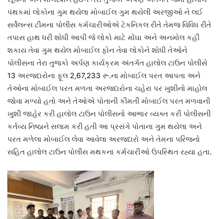
પંથકમાં લોકોના ગુમ થયેલા મોબાઈલ ગુમ થયેલી અરજીઓ ને લઈ
સર્વેલન્સ ટીમના પોલીસ કર્મચારીઓએ ટેકનિકલ રીતે તેમજ વિવિધ રીતે
તપાસ હાથ ધરી શોધી આપી જે લોકો માટે મોંઘા અને અનમોલ કહી
શકાય તેવા ગુમ થયેલ મોબાઈલ ફોન તેવા લોકોને શોધી તેઓને
પોલીસના તેરા તુજકો અર્પણ કાર્યક્રમ અંતર્ગત હાલોલ ટાઉન પોલીસે
13 અરજદારોના ફૂલ 2,67,233 રૂ.ના મોબાઈલ પરત આપતા અને
તેઓના મોબાઈલ પરત મળતા અરજદારોના ચહેરા પર ખુશીનો માહોલ
જોવા મળ્યો હતો અને તેઓએ પોતાની કીમતી મોબાઈલ પરત મળવાની
ખુશી જાહેર કરી હાલોલ ટાઉન પોલીસનો આભાર વ્યક્ત કરી પોલીસની
કર્તવ્ય નિષ્ઠાને સલામ કરી હતી આ પ્રસંગે પોતાના ગુમ થયેલા અને
પરત મળેલા મોબાઈલ લેવા આવેલા અરજદારો અને તેમના પરિજનો
સહિત હાલોલ ટાઉન પોલીસ મથકના કર્મચારીઓ ઉપસ્થિત રહ્યા હતા.