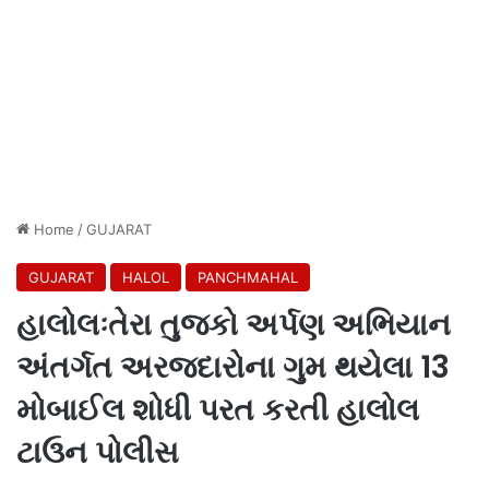
Home
/
GUJARAT
GUJARAT
HALOL
PANCHMAHAL
હાલોલઃતેરા તુજકો અર્પણ અભિયાન
અંતર્ગત અરજદારોના ગુમ થયેલા 13
મોબાઈલ શોધી પરત કરતી હાલોલ
ટાઉન પોલીસ