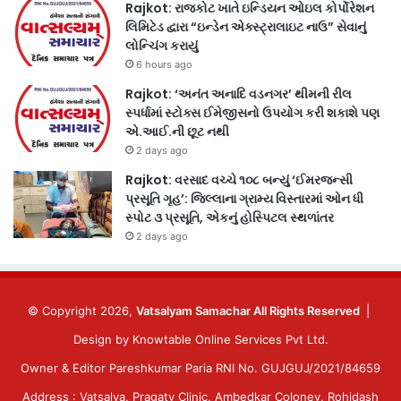
Rajkot: રાજકોટ ખાતે ઇન્ડિયન ઓઇલ કોર્પોરેશન
લિમિટેડ દ્વારા “ઇન્ડેન એક્સ્ટ્રાલાઇટ નાઉ” સેવાનું
લોન્ચિંગ કરાયું
6 hours ago
Rajkot: ‘અનંત અનાદિ વડનગર’ થીમની રીલ
સ્પર્ધામાં સ્ટોક્સ ઈમેજીસનો ઉપયોગ કરી શકાશે પણ
એ.આઈ.ની છૂટ નથી
2 days ago
Rajkot: વરસાદ વચ્ચે ૧૦૮ બન્યું ‘ઈમરજન્સી
પ્રસૂતિ ગૃહ’: જિલ્લાના ગ્રામ્ય વિસ્તારમાં ઓન ધી
સ્પોટ ૩ પ્રસૂતિ, એકનું હોસ્પિટલ સ્થળાંતર
2 days ago
© Copyright 2026,
Vatsalyam Samachar All Rights Reserved
|
Design by
Knowtable Online Services Pvt Ltd.
Owner & Editor Pareshkumar Paria RNI No. GUJGUJ/2021/84659
Address : Vatsalya, Pragaty Clinic, Ambedkar Coloney, Rohidash