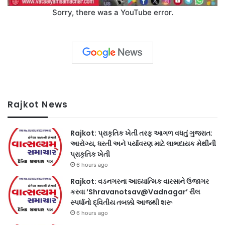
Sorry, there was a YouTube error.
Rajkot News
Rajkot: પ્રાકૃતિક ખેતી તરફ આગળ વધતું ગુજરાત:
આરોગ્ય, ધરતી અને પર્યાવરણ માટે લાભદાયક મેથીની
પ્રાકૃતિક ખેતી
6 hours ago
Rajkot: વડનગરના આધ્યાત્મિક વારસાને ઉજાગર
કરવા ‘Shravanotsav@Vadnagar’ રીલ
સ્પર્ધાનો દ્વિતીય તબક્કો આજથી શરૂ
6 hours ago