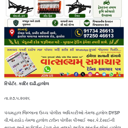
રિપોર્ટર. કાદિર દાઢી.હાલોલ
તા.૨૭.૫.૨૦૨૬
પંચમહાલ જિલ્લાના ઉચ્ચ પોલીસ અધિકારીઓ તેમજ હાલોલ DYSP
વી.જે.રાઠોડ તેમજ હાલોલ ટાઉન પોલીસ પીઆઈ આર.કે.દેસાઈની
સૂચના અને માર્ગદર્શન હેઠળ તેરા તુજકો અર્પણ અંતર્ગત જેમાં હાલોલ