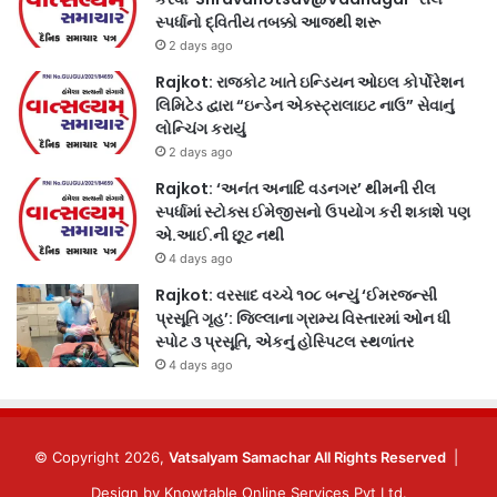
સ્પર્ધાનો દ્વિતીય તબક્કો આજથી શરૂ
2 days ago
Rajkot: રાજકોટ ખાતે ઇન્ડિયન ઓઇલ કોર્પોરેશન
લિમિટેડ દ્વારા “ઇન્ડેન એક્સ્ટ્રાલાઇટ નાઉ” સેવાનું
લોન્ચિંગ કરાયું
2 days ago
Rajkot: ‘અનંત અનાદિ વડનગર’ થીમની રીલ
સ્પર્ધામાં સ્ટોક્સ ઈમેજીસનો ઉપયોગ કરી શકાશે પણ
એ.આઈ.ની છૂટ નથી
4 days ago
Rajkot: વરસાદ વચ્ચે ૧૦૮ બન્યું ‘ઈમરજન્સી
પ્રસૂતિ ગૃહ’: જિલ્લાના ગ્રામ્ય વિસ્તારમાં ઓન ધી
સ્પોટ ૩ પ્રસૂતિ, એકનું હોસ્પિટલ સ્થળાંતર
4 days ago
© Copyright 2026,
Vatsalyam Samachar All Rights Reserved
|
Design by
Knowtable Online Services Pvt Ltd.