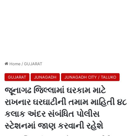
Home
/
GUJARAT
GUJARAT
JUNAGADH
JUNAGADH CITY / TALUKO
જૂનાગઢ જિલ્લામાં ઘરકામ માટે
રાખનાર ઘરઘાટીની તમામ માહિતી ૪૮
કલાક અંદર સંબંધિત પોલીસ
સ્ટેશનમાં જાણ કરવાની રહેશે