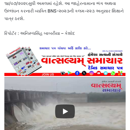
૧૪/૦૭/૨૦૨૬સુધી અમલમાં રહેશે. આ જાહેરનામાના ભંગ અથવા
ઉલ્લંઘન કરનારી વ્યક્તિ BNS-૨૦૨૩ની કલમ-૨૨૩ અનુસાર શિક્ષાને
પાત્ર ઠરશે.
રિપોર્ટર : અનિરૂધસિંહ બાબરીયા – કેશોદ