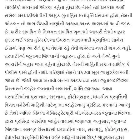
નાગરિકો મકાનમાં એકલા રહેતા હોય છે. તેમને ત્યાં ઘરકામ અર્થે
રાખેલા ઘરઘાટીઓ પૈકી અમુક ગુનાહિત મનોવૃત્તિ ધરાવતા હોય, તેમની
એકલતાનો લાભ ઉઠાવી નાણાંની અથવા અન્ય લાલચમાં આવી જાય
છે. શરીર સંબંધિત કે મિલકત સંબંધિત ગુનાઓ આચરી તેઓ બહાર
ફરાર થઈ જતા હોય છે.આ ઉપરાંત આતંકવાદી પ્રવૃત્તિમાં સામેલ
ઈસમો પણ આ રીતે છુપા વેશમાં રહે તેવી શક્યતા નકારી શકાય નહીં.
ઘરઘાટીઓ જૂનાગઢ જિલ્લાની બહારના હોય છે અને તેઓ ગુનો
આચરીને બહાર જતા રહેતા હોય છે. તેમની માહિતી મકાન માલિક કે
પોલીસ પાસે હોતી નથી. પરિણામે તેમને પકડવા ખૂબ જ મુશ્કેલ બની
જાય છે. જેથી આવા બનાવો બનતા અટકાવવા તથા જૂનાગઢ જિલ્લા
વિસ્તારની જાહેર જનતાની સલામતી, શાંતિ જાળવવા આવા
ઘરઘાટીઓના પુરા નામ, સરનામા, ફોટોગ્રાફ્સ, ધંધાકીય પ્રવૃત્તિની
વિગત વગેરેની માહિતી માટેનું આ જાહેરનામું પ્રસિદ્ધ કરવામાં આવ્યું
છે.તેથી અધિક જિલ્લા મેજિસ્ટ્રેટશ્રી બી.એસ.બારડ જૂનાગઢ જિલ્લા
દ્વારા પ્રસિદ્ધ કરાયેલા જાહેરનામામાં જણાવ્યા અનુસાર, જૂનાગઢ
જિલ્લાના સમગ્ર વિસ્તારમાં ઘરઘાટીના નામ, સરનામું, ફોટોગ્રાફ્સ,
ધંધાકીય પ્રવૃત્તિની વિગત વગેરે માહિતી ઘરમાલિક/ ભાડુઆત દ્વારા