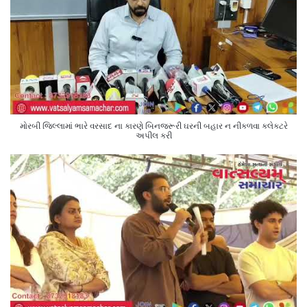
મોરબી જિલ્લામાં ભારે વરસાદ ના કારણે બિનજરૂરી ઘરની બહાર ન નીકળવા કલેક્ટરે
અપીલ કરી