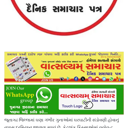
જૂનાગઢ જિલ્લામાં ઘણા ગંભીર ગુનાઓમાં ઘરઘાટીની સંડોવણી હોવાનું
તપાસ દરમિયાન જાણવા મળ્યું છે. કેટલાંક કિસ્સાઓમાં વયોવૃદ્ધ