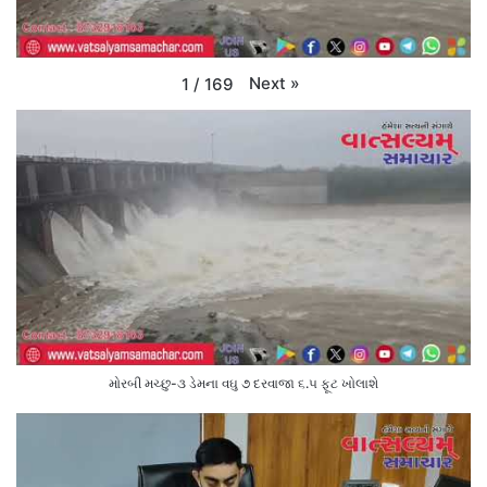
Next
»
1
/
169
મોરબી મચ્છુ-૩ ડેમના વઘુ ૭ દરવાજા ૬.૫ ફૂટ ખોલાશે