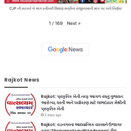
CJP ની સરકારે બે માંગ સ્વીકારી શિક્ષણ મંત્રીના રાજીનામાની માંગ પર કાલે નિર્ણય
Next
»
1
/
169
Rajkot News
Rajkot: પ્રાકૃતિક ખેતી તરફ આગળ વધતું ગુજરાત:
આરોગ્ય, ધરતી અને પર્યાવરણ માટે લાભદાયક મેથીની
પ્રાકૃતિક ખેતી
2 days ago
Rajkot: વડનગરના આધ્યાત્મિક વારસાને ઉજાગર
કરવા ‘Shravanotsav@Vadnagar’ રીલ