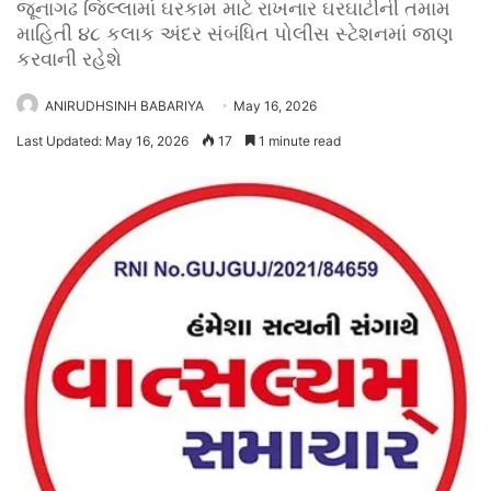
જૂનાગઢ જિલ્લામાં ઘરકામ માટે રાખનાર ઘરઘાટીની તમામ
માહિતી ૪૮ કલાક અંદર સંબંધિત પોલીસ સ્ટેશનમાં જાણ
કરવાની રહેશે
ANIRUDHSINH BABARIYA
May 16, 2026
Last Updated: May 16, 2026
17
1 minute read