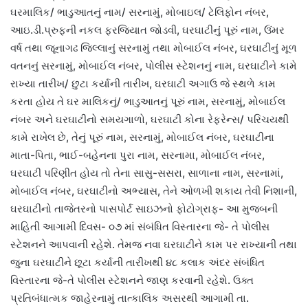
ઘરમાલિક/ ભાડુઆતનું નામ/ સરનામું, મોબાઇલ/ ટેલિફોન નંબર,
આઇ.ડી.પ્રુફની નકલ ફરજિયાત જોડવી, ઘરઘાટીનું પૂરું નામ, ઉંમર
વર્ષ તથા જૂનાગઢ જિલ્લાનું સરનામું તથા મોબાઈલ નંબર, ઘરઘાટીનું મૂળ
વતનનું સરનામું, મોબાઈલ નંબર, પોલીસ સ્ટેશનનું નામ, ઘરઘાટીને કામે
રાખ્યા તારીખ/ છુટા કર્યાની તારીખ, ઘરઘાટી અગાઉ જે સ્થળે કામ
કરતા હોય તે ઘર માલિકનું/ ભાડુઆતનું પૂરું નામ, સરનામું, મોબાઈલ
નંબર અને ઘરઘાટીનો સમયગાળો, ઘરઘાટી કોના રેફરેન્સ/ પરિચયથી
કામે રાખેલ છે, તેનું પૂરું નામ, સરનામું, મોબાઈલ નંબર, ઘરઘાટીના
માતા-પિતા, ભાઈ-બહેનના પુરા નામ, સરનામા, મોબાઈલ નંબર,
ઘરઘાટી પરિણીત હોય તો તેના સાસુ-સસરા, સાળાના નામ, સરનામાં,
મોબાઈલ નંબર, ઘરઘાટીનો અભ્યાસ, તેને ઓળખી શકાય તેવી નિશાની,
ઘરઘાટીનો તાજેતરનો પાસપોર્ટ સાઇઝનો ફોટોગ્રાફ- આ મુજબની
માહિતી આગામી દિવસ- ૦૭ માં સંબંધિત વિસ્તારના જે- તે પોલીસ
સ્ટેશનને આપવાની રહેશે. તેમજ નવા ઘરઘાટીને કામ પર રાખ્યાની તથા
જુના ઘરઘાટીને છૂટા કર્યાની તારીખથી ૪૮ કલાક અંદર સંબંધિત
વિસ્તારના જે-તે પોલીસ સ્ટેશનને જાણ કરવાની રહેશે. ઉક્ત
પ્રતિબંધાત્મક જાહેરનામું તાત્કાલિક અસરથી આગામી તા.