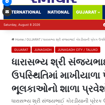
Share via Email
INTERNATIONAL
NATIONAL
GUJARAT
Saturday, August 8 2026
Home
/
GUJARAT
/
ધારાસભ્ય શ્રી સંજયભાઈ કોરડીયાની પ્રેરક ઉપસ્થ
GUJARAT
JUNAGADH
JUNAGADH CITY / TALUKO
ધારાસભ્ય શ્રી સંજયભાઈ
ઉપસ્થિતિમાં માખીયાળા પે
ભૂલકાઓનો શાળા પ્રવે
ધારાસભ્ય શ્રી સંજયભાઈ કોરડીયાની પ્રેરક ઉપ