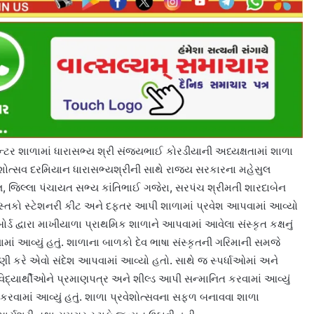
ન્ટર શાળામાં ધારાસભ્ય શ્રી સંજયભાઈ કોરડીયાની અધ્યક્ષતામાં શાળા
ેશોત્સવ દરમિયાન ધારાસભ્યશ્રીની સાથે રાજ્ય સરકારના મહેસુલ
 જિલ્લા પંચાયત સભ્ય કાંતિભાઈ ગજેરા, સરપંચ શ્રીમતી શારદાબેન
પુસ્તકો સ્ટેશનરી કીટ અને દફતર આપી શાળામાં પ્રવેશ આપવામાં આવ્યો
ર્ડ દ્વારા માખીયાળા પ્રાથમિક શાળાને આપવામાં આવેલા સંસ્કૃત કક્ષનું
માં આવ્યું હતું. શાળાના બાળકો દેવ ભાષા સંસ્કૃતની ગરિમાની સમજે
ણી કરે એવો સંદેશ આપવામાં આવ્યો હતો. સાથે જ સ્પર્ધાઓમાં અને
 વિદ્યાર્થીઓને પ્રમાણપત્ર અને શીલ્ડ આપી સન્માનિત કરવામાં આવ્યું
કરવામાં આવ્યું હતું. શાળા પ્રવેશોત્સવના સફળ બનાવવા શાળા