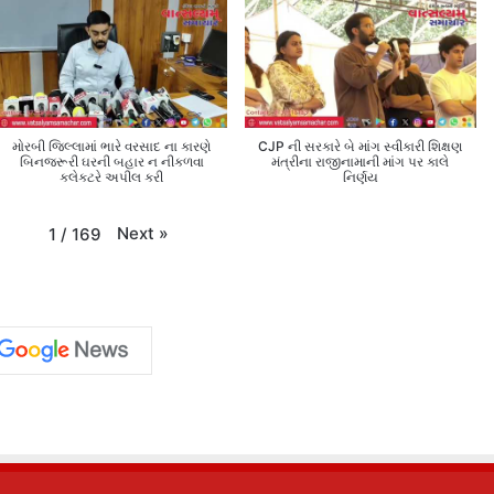
મોરબી જિલ્લામાં ભારે વરસાદ ના કારણે
CJP ની સરકારે બે માંગ સ્વીકારી શિક્ષણ
બિનજરૂરી ઘરની બહાર ન નીકળવા
મંત્રીના રાજીનામાની માંગ પર કાલે
કલેક્ટરે અપીલ કરી
નિર્ણય
Next
»
1
/
169