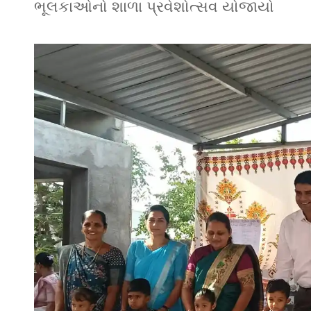
ભૂલકાઓનો શાળા પ્રવેશોત્સવ યોજાયો