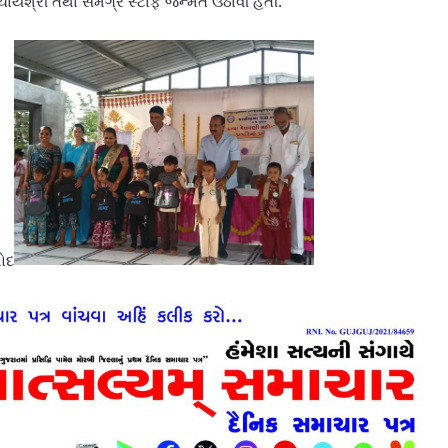
ર્યશ્રી તથા સમગ્ર સ્ટાફે જન્મત ઉઠાવી હતી.
શોદ