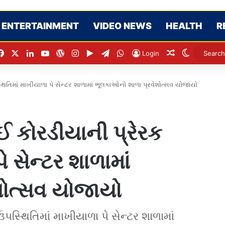
ENTERTAINMENT
VIDEO NEWS
HEALTH
R
Facebook
X
LinkedIn
YouTube
WordPress
Instagram
Google Play
Telegram
WhatsApp
Random Artic
Switch sk
Login
િતિમાં માખીયાળા પે સેન્ટર શાળામાં ભૂલકાઓનો શાળા પ્રવેશોત્સવ યોજાયો
 કોરડીયાની પ્રેરક
 સેન્ટર શાળામાં
શોત્સવ યોજાયો
સ્થિતિમાં માખીયાળા પે સેન્ટર શાળામાં