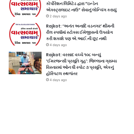
કોર્પોરેશન લિમિટેડ દ્વારા “ઇન્ડેન
એક્સ્ટ્રાલાઇટ નાઉ” સેવાનું લોન્ચિંગ કરાયું
2 days ago
Rajkot: ‘અનંત અનાદિ વડનગર’ થીમની
રીલ સ્પર્ધામાં સ્ટોક્સ ઈમેજીસનો ઉપયોગ
કરી શકાશે પણ એ.આઈ.ની છૂટ નથી
4 days ago
Rajkot: વરસાદ વચ્ચે ૧૦૮ બન્યું
‘ઈમરજન્સી પ્રસૂતિ ગૃહ’: જિલ્લાના ગ્રામ્ય
વિસ્તારમાં ઓન ધી સ્પોટ ૩ પ્રસૂતિ, એકનું
હોસ્પિટલ સ્થળાંતર
4 days ago