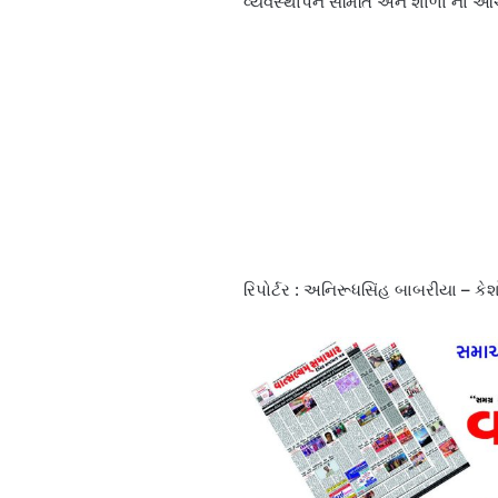
વ્યવસ્થાપન સમિતિ અને શાળા ના આચા
રિપોર્ટર : અનિરૂધસિંહ બાબરીયા – કે