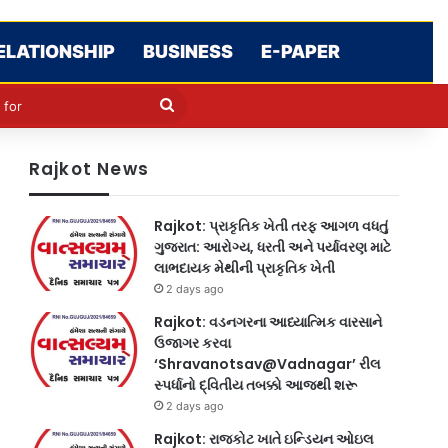
ELATIONSHIP
BUSINESS
E-PAPER
le
in
Search
for
Rajkot News
Rajkot: પ્રાકૃતિક ખેતી તરફ આગળ વધતું
ગુજરાત: આરોગ્ય, ધરતી અને પર્યાવરણ માટે
લાભદાયક મેથીની પ્રાકૃતિક ખેતી
2 days ago
Rajkot: વડનગરના આધ્યાત્મિક વારસાને
ઉજાગર કરવા
‘Shravanotsav@Vadnagar’ રીલ
સ્પર્ધાનો દ્વિતીય તબક્કો આજથી શરૂ
2 days ago
Rajkot: રાજકોટ ખાતે ઇન્ડિયન ઓઇલ