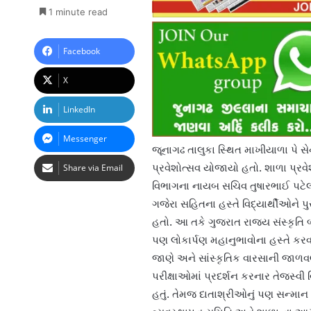
1 minute read
Facebook
X
LinkedIn
Messenger
જૂનાગઢ તાલુકા સ્થિત માખીયાળા પે સે
પ્રવેશોત્સવ યોજાયો હતો. શાળા પ્રવ
Share via Email
વિભાગના નાયબ સચિવ તુષારભાઈ પટેલ,
ગજેરા સહિતના હસ્તે વિદ્યાર્થીઓને 
હતો. આ તકે ગુજરાત રાજ્ય સંસ્કૃતિ બો
પણ લોકાર્પણ મહાનુભાવોના હસ્તે કરવા
જાણે અને સાંસ્કૃતિક વારસાની જાળવ
પરીક્ષાઓમાં પ્રદર્શન કરનાર તેજસ્વી
હતું. તેમજ દાતાશ્રીઓનું પણ સન્માન 