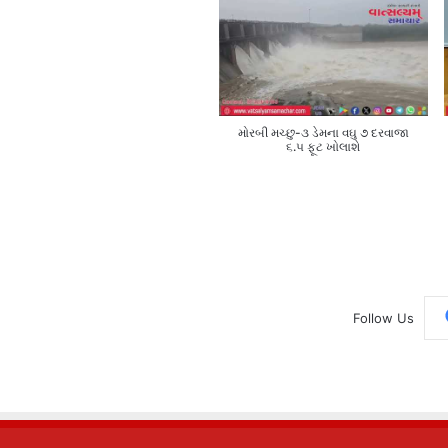
મોરબી મચ્છુ-૩ ડેમના વઘુ ૭ દરવાજા
૬.૫ ફૂટ ખોલાશે
Follow Us